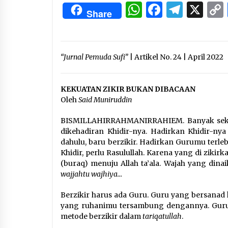
3 months ago
WhatsApp
Facebo
Tele
X
Share
Manajemen “Qaddamat Lighad”:
Menjadi Manusia Visioner dan
Beretika
3 months ago
“Jurnal Pemuda Sufi”
| Artikel No. 24 | April 2022
Said Muniruddin Beri Pelatihan d
Motivasi untuk 179 Guru Diniyah
KEKUATAN ZIKIR BUKAN DIBACAAN
Disdikbud Kota Banda Aceh
Oleh
Said Muniruddin
4 months ago
BISMILLAHIRRAHMANIRRAHIEM. Banyak sekali 
dikehadiran Khidir-nya. Hadirkan Khidir-nya 
dahulu, baru berzikir. Hadirkan Gurumu terlebih
Khidir, perlu Rasulullah. Karena yang di zikir
(buraq) menuju Allah ta’ala. Wajah yang dina
wajjahtu wajhiya…
Berzikir harus ada Guru. Guru yang bersanad 
yang ruhanimu tersambung dengannya. Guru y
metode berzikir dalam
tariqatullah
.