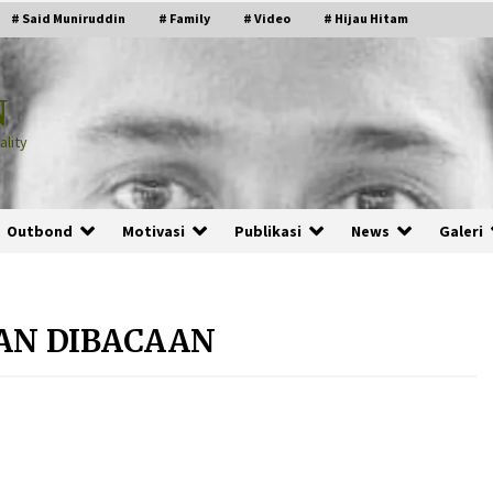
# Said Muniruddin
# Family
# Video
# Hijau Hitam
N
lity
Outbond
Motivasi
Publikasi
News
Galeri
AN DIBACAAN
PRABOWO!
2 months ago
ru
“Manusia Digital”: Cerdas Lewat
Sinyal