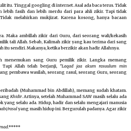
ulit itu. Tinggal googling di internet. Asal ada baca terus. Tidak
lebih fasih dan lebih merdu dari para ahli zikir. Tapi tidak
t. Tidak melahirkan mukjizat. Karena kosong, hanya bacaan
. Maka ambillah zikir dari Guru, dari seorang wali/kekasih
ilik tali Allah. Sebab, Kalimah zikir yang kau terima dari sang
lah itu sendiri. Makanya, ketika berzikir akan hadir Allahnya.
alah menemukan sang Guru pemilik zikir. Langka memang
Tapi Allah telah berjanji,
“Laqad jaa akum rasuulum min
orang pembawa wasilah, seorang rasul, seorang Guru, seorang
beribadah (Muhammad bin Abdillah), memang sudah khatam.
 sang
Khidir
. Artinya, setelah Muhammad SAW masih selalu ada
k yang selalu ada. Hidup, hadir dan selalu mengajari manusia
nabi/rasul
yang masih hidup ini. Bergurulah padanya. Agar zikir
mmad
.*****