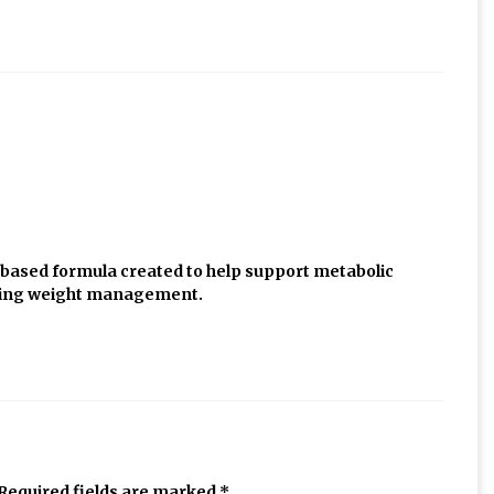
t-based formula created to help support metabolic
sting weight management.
Required fields are marked
*