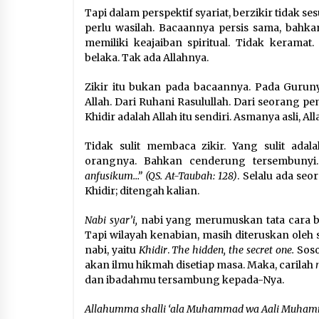
Tapi dalam perspektif syariat, berzikir tidak ses
perlu wasilah. Bacaannya persis sama, bahkan 
memiliki keajaiban spiritual. Tidak kerama
belaka. Tak ada Allahnya.
Zikir itu bukan pada bacaannya. Pada Gurunya
Allah. Dari Ruhani Rasulullah. Dari seorang pem
Khidir adalah Allah itu sendiri. Asmanya asli, Al
Tidak sulit membaca zikir. Yang sulit ad
orangnya. Bahkan cenderung tersembunyi. 
anfusikum…” (QS. At-Taubah: 128)
. Selalu ada se
Khidir; ditengah kalian.
Nabi syar’i,
nabi yang merumuskan tata cara 
Tapi wilayah kenabian, masih diteruskan oleh
nabi, yaitu
Khidir
.
The hidden, the secret one.
Soso
akan ilmu hikmah disetiap masa. Maka, carilah
dan ibadahmu tersambung kepada-Nya.
Allahumma shalli ‘ala Muhammad wa Aali Muha