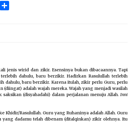
3 months ago
ok
gram
Copy
Share
Link
Takut Mati
3 months ago
an
SELVi: Sebuah Model Motivasi
dalam Kepemimpinan Bisnis
4 months ago
jenis wirid dan zikir. Esensinya bukan dibacaannya. Tapi
terlebih dahulu, baru berzikir. Hadirkan Rasulullah terlebih
 dahulu, baru berzikir. Karena itulah, zikir perlu Guru, perlu
kan (diingat) adalah wajah mereka. Wajah yang menjadi wasilah
ik saksikan (disyahadahi) dalam perjalanan menuju Allah.
Inni
ke Khidir/Rasulullah. Guru yang Ruhaninya adalah Allah. Guru
ang dadamu telah dibenam (ditalqinkan) zikir olehnya. Itu