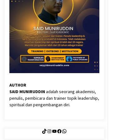
3 months ago
Said Muniruddin Latih Mental dan
Spiritual 80 Siswa YPHC
3 months ago
Eksistensi Iran dalam Tiga Ayat:
Memahami Aliansi Yahudi dan
Kristen dalam Dinamika Nubuwwat
4 months ago
AUTHOR
SAID MUNIRUDDIN
adalah seorang akademisi,
penulis, pembicara dan trainer topik leadership,
spiritual dan pengembangan diri.
TikTok
Instagram
YouTube
Facebook
WhatsApp