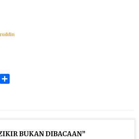
iruddin
ok
gram
Copy
Share
Link
ZIKIR BUKAN DIBACAAN
”