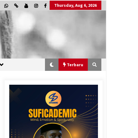
Thursday, Aug 6, 2026
Terbaru
“One Piece”, Cara Barat Mengejar
Mimpi
2 months ago
“Allahukrasi”: The Power of
Management!