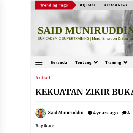
Skip
Trending Tags
# Quotes
# Info & News
to
content
SAID MUNIRUDDI
SUFICADEMIC SUPERTRAINING | Mind, Emotion & Spiritua
Beranda
Tentang
Training
Terbaru
Artikel
KEKUATAN ZIKIR BUK
“Thuma’ninah”: Cara Agama
Meregulasi Jiwa yang Gelisah
2 months ago
Said Muniruddin
4 years ago
4
“Pohon Kehidupan”: Mati Dulu, Ba
Bagikan:
Hidup