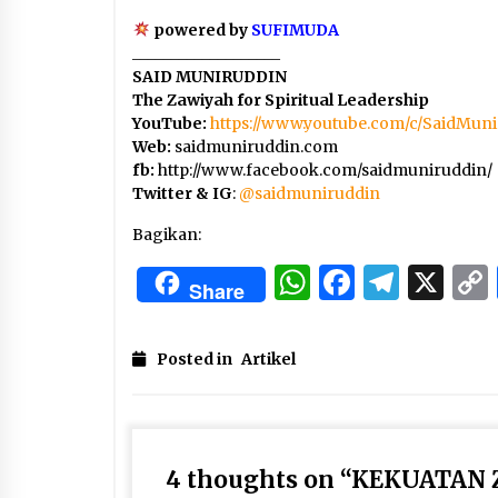
powered by
SUFIMUDA
___________________
SAID MUNIRUDDIN
The Zawiyah for Spiritual Leadership
YouTube:
https://www.youtube.com/c/SaidMun
Web:
saidmuniruddin.com
fb:
http://www.facebook.com/saidmuniruddin/
Twitter & IG
:
@
saidmuniruddin
Bagikan:
WhatsApp
Facebo
Tele
X
Share
Posted in
Artikel
4 thoughts on “
KEKUATAN 