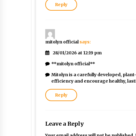
Reply
mitolyn official
says:
28/01/2026 at 12:19 pm
**mitolyn official**
Mitolyn is a carefully developed, plan
efficiency and encourage healthy, la
Reply
Leave a Reply
Your email address will not be published.