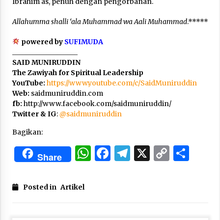
Ibrahim as, penuh dengan pengorbanan.
Allahumma shalli ‘ala Muhammad wa Aali Muhammad
.*****
powered by
SUFIMUDA
___________________
SAID MUNIRUDDIN
The Zawiyah for Spiritual Leadership
YouTube:
https://www.youtube.com/c/SaidMuniruddin
Web:
saidmuniruddin.com
fb:
http://www.facebook.com/saidmuniruddin/
Twitter & IG
:
@
saidmuniruddin
Bagikan:
WhatsApp
Facebook
Telegram
X
Copy
Sha
Share
Link
Posted in
Artikel