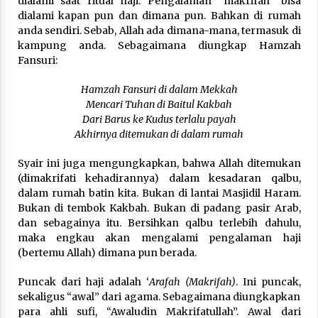
dialami saat ritual haji. Pengalaman “makrifah” bisa
dialami kapan pun dan dimana pun. Bahkan di rumah
anda sendiri. Sebab, Allah ada dimana-mana, termasuk di
kampung anda. Sebagaimana diungkap Hamzah
Fansuri:
Hamzah Fansuri di dalam Mekkah
Mencari Tuhan di Baitul Kakbah
Dari Barus ke Kudus terlalu payah
Akhirnya ditemukan di dalam rumah
Syair ini juga mengungkapkan, bahwa Allah ditemukan
(dimakrifati kehadirannya) dalam kesadaran qalbu,
dalam rumah batin kita. Bukan di lantai Masjidil Haram.
Bukan di tembok Kakbah. Bukan di padang pasir Arab,
dan sebagainya itu. Bersihkan qalbu terlebih dahulu,
maka engkau akan mengalami pengalaman haji
(bertemu Allah) dimana pun berada.
Puncak dari haji adalah ‘
Arafah (Makrifah)
. Ini puncak,
sekaligus “awal” dari agama. Sebagaimana diungkapkan
para ahli sufi, “Awaludin Makrifatullah”. Awal dari