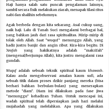
Haji hanya salah satu puncak pengalaman lainnya,
sambil secara fisik melakukan ziarah, menapak tilasi ritus
nabi dan shalihin sebelumnya.
Agak berbeda dengan kita sekarang. Asal cukup uang,
naik haji. Lalu di Tanah Suci mengalami berbagai hal,
yang bahkan jauh dari rasa spiritualitas. Mirip-mirip di
tolak oleh Allah. Saat “wuquf” menunggu Allah, yang
hadir justru banjir dan angin ribut. Kira-kira begitu. Di
‘Arafah
yang hakikatnya adalah “makrifah”
(mengenal/berjumpa Allah), kita justru mengalami rasa
gundah.
Wuquf
adalah sebuah teknik spiritual kaum
khawash
.
Kalau anda mengobservasi amalan kaum sufi, ada
sebuah titik dalam proses dzikir panjang mereka (bisa
berhari bahkan berbulan-bulan) yang menerapkan
metode “diam”. Diam ini dilakukan pada fase jiwa
“menunggu” kehadiran Tuhan. Untuk mencapai ini,
wadah spiritual telah dipersiapkan jauh hari melalui
mujahadah yang melelahkan. Apa yang dilakukan