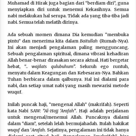
Muhamad di Hirak juga bagian dari “berdiam diri”, guna
menyiapkan diri untuk menemui Kekasihnya. Semua
nabi melakukan hal serupa. Tidak ada yang tiba-tiba jadi
nabi. Semua telah melatih dirinya.
Ada sebuah momen dimana Dia kemudian “membuka
pintu” dan menerima kita dalam
Baitullah
(Rumah-Nya).
Ini akan menjadi pengalaman paling mengguncang.
Sebuah pengalaman spiritual, dimana vibrasi kehadiran
Allah benar-benar dirasakan secara aktual. Hati bergetar
hebat, “..
wajilats qulubuhum”.
Seluruh ego runtuh,
menyatu dalam Keagungan dan Kebesaran-Nya. Bahkan
Tuhan berbicara dalam qalbunya. Hal ini dialami para
nabi, dan setiap umat nabi yang masih mewarisi metode
wuquf.
Inilah puncak haji, “mengenal Allah” (makrifah). Seperti
kata Nabi SAW:
“Al-Hajj ‘Arafah”
. Haji adalah perjalanan
untuk mengenal/menemui Allah. Puncaknya dialami
dalam “diam”, setelah lelah bermujahadah. Itulah hakikat
wuquf
dan ‘
Arafah.
Sejatinya, pengalaman ini tidak hanya