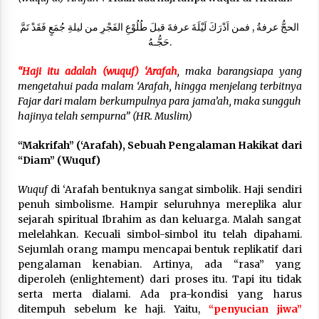
Nubuwwat
4 months ago
الحجُّ عرفةُ , فمن اَدْرَكَ لَيْلَةَ عرفةَ قبلَ طُلُوْعِ الفَجْرِ من ليلةِ جُمَعٍ فَقَدْ تَمَّ
حَجُّـهُ.
“Haji itu adalah (wuquf) ‘Arafah
, maka barangsiapa yang
mengetahui pada malam ‘Arafah, hingga menjelang terbitnya
Fajar dari malam berkumpulnya para jama’ah, maka sungguh
hajinya telah sempurna” (HR. Muslim)
“Makrifah” (‘Arafah), Sebuah Pengalaman Hakikat dari
“Diam” (Wuquf)
Wuquf
di ‘Arafah bentuknya sangat simbolik. Haji sendiri
penuh simbolisme. Hampir seluruhnya mereplika alur
sejarah spiritual Ibrahim as dan keluarga. Malah sangat
melelahkan. Kecuali simbol-simbol itu telah dipahami.
Sejumlah orang mampu mencapai bentuk replikatif dari
pengalaman kenabian. Artinya, ada “rasa” yang
diperoleh (enlightement) dari proses itu. Tapi itu tidak
serta merta dialami. Ada pra-kondisi yang harus
ditempuh sebelum ke haji. Yaitu,
“penyucian jiwa”