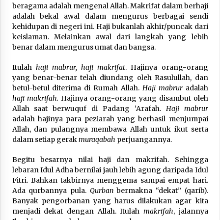
beragama adalah mengenal Allah. Makrifat dalam berhaji
adalah bekal awal dalam mengurus berbagai sendi
kehidupan di negeri ini. Haji bukanlah akhir/puncak dari
keislaman. Melainkan awal dari langkah yang lebih
benar dalam mengurus umat dan bangsa.
Itulah
haji mabrur, haji makrifat
. Hajinya orang-orang
yang benar-benar telah diundang oleh Rasulullah, dan
betul-betul diterima di Rumah Allah.
Haji mabrur
adalah
haji makrifah.
Hajinya orang-orang yang disambut oleh
Allah saat berwuquf di Padang ‘Arafah.
Haji mabrur
adalah hajinya para peziarah yang berhasil menjumpai
Allah, dan pulangnya membawa Allah untuk ikut serta
dalam setiap gerak
muraqabah
perjuangannya.
Begitu besarnya nilai haji dan makrifah. Sehingga
lebaran Idul Adha bernilai jauh lebih agung daripada Idul
Fitri. Bahkan takbirnya menggema sampai empat hari.
Ada qurbannya pula.
Qurban
bermakna “dekat” (qarib).
Banyak pengorbanan yang harus dilakukan agar kita
menjadi dekat dengan Allah. Itulah
makrifah
, jalannya