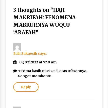
3 thoughts on “
HAJI
MAKRIFAH: FENOMENA
MABRURNYA WUQUF
‘ARAFAH
”
Ecih Sukaesih
says:
07/07/2022 at 7:40 am
Terima kasih mas said, atas tulisannya.
Sangat membantu.
Reply