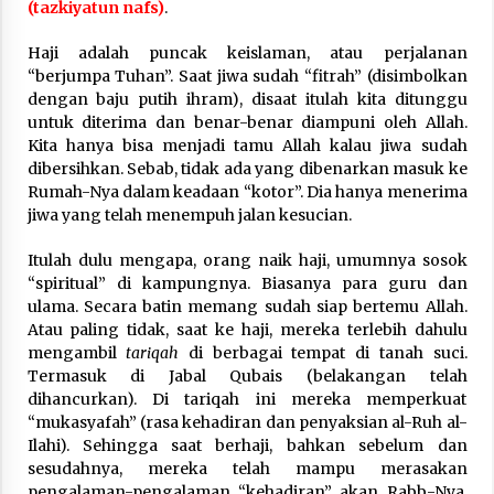
(tazkiyatun nafs)
.
Haji adalah puncak keislaman, atau perjalanan
“berjumpa Tuhan”. Saat jiwa sudah “fitrah” (disimbolkan
dengan baju putih ihram), disaat itulah kita ditunggu
untuk diterima dan benar-benar diampuni oleh Allah.
Kita hanya bisa menjadi tamu Allah kalau jiwa sudah
dibersihkan. Sebab, tidak ada yang dibenarkan masuk ke
Rumah-Nya dalam keadaan “kotor”. Dia hanya menerima
jiwa yang telah menempuh jalan kesucian.
Itulah dulu mengapa, orang naik haji, umumnya sosok
“spiritual” di kampungnya. Biasanya para guru dan
ulama. Secara batin memang sudah siap bertemu Allah.
Atau paling tidak, saat ke haji, mereka terlebih dahulu
mengambil
tariqah
di berbagai tempat di tanah suci.
Termasuk di Jabal Qubais (belakangan telah
dihancurkan). Di tariqah ini mereka memperkuat
“mukasyafah” (rasa kehadiran dan penyaksian al-Ruh al-
Ilahi). Sehingga saat berhaji, bahkan sebelum dan
sesudahnya, mereka telah mampu merasakan
pengalaman-pengalaman “kehadiran” akan Rabb-Nya.