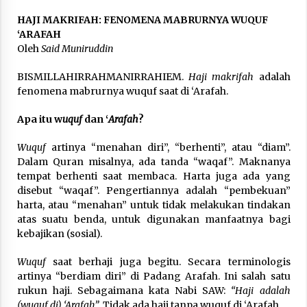
3 months ago
HAJI MAKRIFAH: FENOMENA MABRURNYA WUQUF
‘ARAFAH
Takut Mati
Oleh
Said Muniruddin
3 months ago
BISMILLAHIRRAHMANIRRAHIEM.
Haji makrifah
adalah
fenomena mabrurnya wuquf saat di ‘Arafah.
Said Muniruddin Latih Mental dan Spiritual 80
Siswa YPHC
Apa itu w
uquf
dan ‘
Arafah
?
3 months ago
Wuquf
artinya “menahan diri”, “berhenti”, atau “diam”.
Dalam Quran misalnya, ada tanda “waqaf”. Maknanya
Said Muniruddin Beri Pelatihan dan Motivasi
tempat berhenti saat membaca. Harta juga ada yang
untuk 179 Guru Diniyah Disdikbud Kota Banda
Aceh
disebut “waqaf”. Pengertiannya adalah “pembekuan”
4 months ago
harta, atau “menahan” untuk tidak melakukan tindakan
atas suatu benda, untuk digunakan manfaatnya bagi
SELVi: Sebuah Model Motivasi dalam
kebajikan (sosial).
Kepemimpinan Bisnis
4 months ago
Wuquf
saat berhaji juga begitu. Secara terminologis
artinya “berdiam diri” di Padang Arafah. Ini salah satu
rukun haji. Sebagaimana kata Nabi SAW:
“Haji adalah
Eksistensi Iran dalam Tiga Ayat: Memahami
Aliansi Yahudi dan Kristen dalam Dinamika
(wuquf di) ‘Arafah”.
Tidak ada haji tanpa wuquf di ‘Arafah.