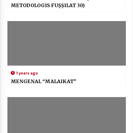
METODOLOGIS FUṢṢILAT 30)
7 years ago
MENGENAL “MALAIKAT”