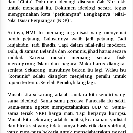
3 months ago
dan “Cinta”. Dokumen ideologi disusun Cak Nur dkk
untuk mencapai itu. Dokumen ideologi secara tegas
menggunakan kata “perjuangan”. Lengkapnya “Nilai-
Takut Mati
Nilai Dasar Perjuangan (NDP)”.
3 months ago
Artinya, HMI itu memang organisasi yang menyemai
benih pejuang. Lulusannya wajib jadi pejuang. Jadi
Said Muniruddin Latih Mental dan Spiritual 80
Mujahidin. Jadi jihadis. Tapi dalam nilai-nilai moderat.
Siswa YPHC
Dulu, di zaman Belanda dan Komunis, jihad harus secara
3 months ago
radikal. Karena musuh memang secara fisik
merongrong Islam dan negara. Maka harus diangkat
senjata. Sekarang, musuhnya bukan itu lagi. Walau isu
Said Muniruddin Beri Pelatihan dan Motivasi
“komunis” selalu diangkat menjelang pemilu untuk
untuk 179 Guru Diniyah Disdikbud Kota Banda
Aceh
tujuan tertentu. Setelah Pemilu, hilang lagi.
4 months ago
Musuh kita sekarang adalah saudara kita sendiri yang
SELVi: Sebuah Model Motivasi dalam
sama ideologi. Sama-sama percaya Pancasila itu sakti.
Kepemimpinan Bisnis
Sama-sama ngotot mempertahankan UUD 45. Sama-
4 months ago
sama teriak NKRI harga mati. Tapi kerjanya korupsi.
Musuh kita sekarang adalah politisi, keamanan, yudisial
dan birokrasi yang tidak punya basis etik dan spiritual,
Eksistensi Iran dalam Tiga Ayat: Memahami
Aliansi Yahudi dan Kristen dalam Dinamika
yang pura-pura bekerja untuk mensejahterakan negeri