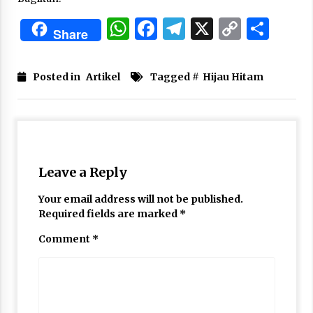
WhatsApp
Facebook
Telegram
X
Copy
Sha
Share
Link
Posted in
Artikel
Tagged #
Hijau Hitam
Leave a Reply
Your email address will not be published.
Required fields are marked
*
Comment
*