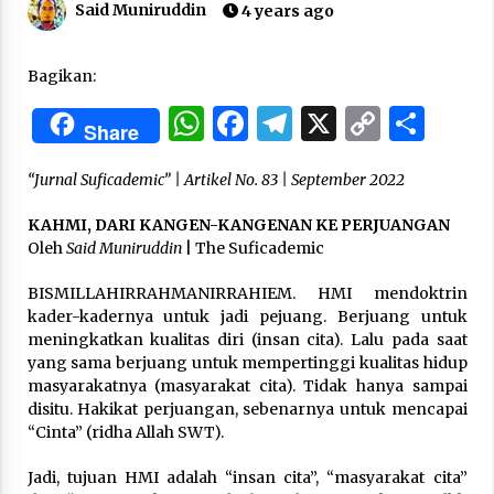
Said Muniruddin
4 years ago
“One Piece”, Cara Barat Mengejar Mimpi
Bagikan:
2 months ago
WhatsApp
Facebook
Telegram
X
Copy
Sha
Share
Link
“Pohon Kehidupan”: Mati Dulu, Baru Hidup
“Jurnal Suficademic” | Artikel No. 83 | September 2022
3 months ago
KAHMI, DARI KANGEN-KANGENAN KE PERJUANGAN
Oleh
Said Muniruddin
| The Suficademic
“Manusia Digital”: Cerdas Lewat Sinyal
3 months ago
BISMILLAHIRRAHMANIRRAHIEM. HMI mendoktrin
kader-kadernya untuk jadi pejuang. Berjuang untuk
meningkatkan kualitas diri (insan cita). Lalu pada saat
“Allahukrasi”: The Power of Management!
yang sama berjuang untuk mempertinggi kualitas hidup
3 months ago
masyarakatnya (masyarakat cita). Tidak hanya sampai
disitu. Hakikat perjuangan, sebenarnya untuk mencapai
“Cinta” (ridha Allah SWT).
Manajemen “Qaddamat Lighad”: Menjadi
Manusia Visioner dan Beretika
Jadi, tujuan HMI adalah “insan cita”, “masyarakat cita”