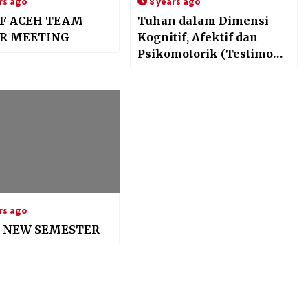
rs ago
8 years ago
F ACEH TEAM
Tuhan dalam Dimensi
R MEETING
Kognitif, Afektif dan
Psikomotorik (Testimoni
Peserta SC HMI Jantho)
rs ago
 NEW SEMESTER