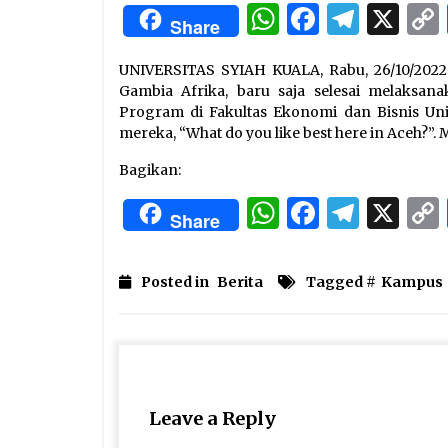
3 months ago
WhatsApp
Facebo
Tele
X
Share
Manajemen “Qaddamat Lighad”:
UNIVERSITAS SYIAH KUALA, Rabu, 26/10/2022.
Menjadi Manusia Visioner dan
Beretika
Gambia Afrika, baru saja selesai melaksana
3 months ago
Program di Fakultas Ekonomi dan Bisnis Uni
mereka, “What do you like best here in Aceh?”. 
Said Muniruddin Beri Pelatihan d
Motivasi untuk 179 Guru Diniyah
Bagikan:
Disdikbud Kota Banda Aceh
WhatsApp
Facebo
Tele
X
4 months ago
Share
Posted in
Berita
Tagged #
Kampus
Leave a Reply