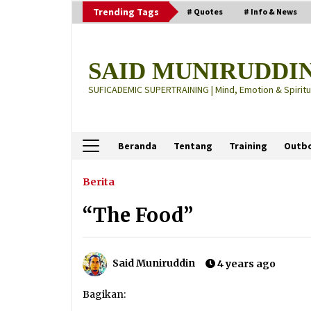
Skip
Trending Tags
# Quotes
# Info & News
to
content
SAID MUNIRUDDI
SUFICADEMIC SUPERTRAINING | Mind, Emotion & Spiritua
Beranda
Tentang
Training
Outb
Terbaru
Berita
“The Food”
“Thuma’ninah”: Cara Agama
Meregulasi Jiwa yang Gelisah
2 months ago
Said Muniruddin
4 years ago
“Pohon Kehidupan”: Mati Dulu, Ba
Bagikan:
Hidup