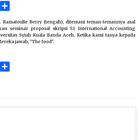
3 months ago
ok
gram
Copy
Share
Link
Takut Mati
 Ramatoulie Berry (tengah), ditemani teman-temannya asal
3 months ago
kan seminar proposal skripsi S1 International Accounting
versitas Syiah Kuala Banda Aceh. Ketika kami tanya kepada
Mereka jawab, “The food”.
an
SELVi: Sebuah Model Motivasi
dalam Kepemimpinan Bisnis
4 months ago
ok
gram
Copy
Share
Link