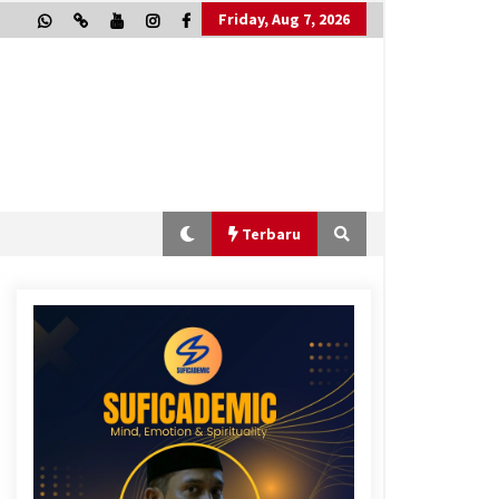
Friday, Aug 7, 2026
Terbaru
“One Piece”, Cara Barat Mengejar
Mimpi
2 months ago
“Allahukrasi”: The Power of
Management!