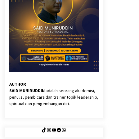
3 months ago
Said Muniruddin Latih Mental dan
Spiritual 80 Siswa YPHC
3 months ago
Eksistensi Iran dalam Tiga Ayat:
Memahami Aliansi Yahudi dan
Kristen dalam Dinamika Nubuwwat
4 months ago
AUTHOR
SAID MUNIRUDDIN
adalah seorang akademisi,
penulis, pembicara dan trainer topik leadership,
spiritual dan pengembangan diri.
TikTok
Instagram
YouTube
Facebook
WhatsApp