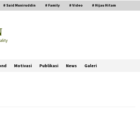
# Said Muniruddin
# Family
# Video
# Hijau Hitam
N
lity
ond
Motivasi
Publikasi
News
Galeri
PRABOWO!
2 months ago
ru
“Manusia Digital”: Cerdas Lewat
Sinyal