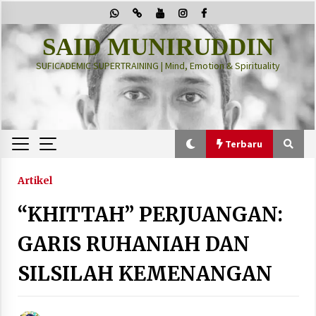
Skip
to
content
SAID MUNIRUDDIN
SUFICADEMIC SUPERTRAINING | Mind, Emotion & Spirituality
Terbaru
Terbaru
Artikel
“KHITTAH” PERJUANGAN:
“Thuma’ninah”: Cara Agama Meregulasi Jiwa
yang Gelisah
GARIS RUHANIAH DAN
2 months ago
SILSILAH KEMENANGAN
PRABOWO!
2 months ago