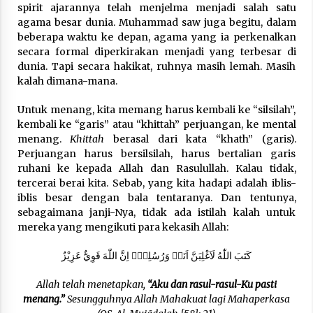
spirit ajarannya telah menjelma menjadi salah satu
agama besar dunia. Muhammad saw juga begitu, dalam
beberapa waktu ke depan, agama yang ia perkenalkan
secara formal diperkirakan menjadi yang terbesar di
dunia. Tapi secara hakikat, ruhnya masih lemah. Masih
kalah dimana-mana.
Untuk menang, kita memang harus kembali ke “silsilah”,
kembali ke “garis” atau “khittah” perjuangan, ke mental
menang.
Khittah
berasal dari kata “khath” (garis).
Perjuangan harus bersilsilah, harus bertalian garis
ruhani ke kepada Allah dan Rasulullah. Kalau tidak,
tercerai berai kita. Sebab, yang kita hadapi adalah iblis-
iblis besar dengan bala tentaranya. Dan tentunya,
sebagaimana janji-Nya, tidak ada istilah kalah untuk
mereka yang mengikuti para kekasih Allah:
كَتَبَ اللّٰهُ لَاَغْلِبَنَّ اَنَا۠ وَرُسُلِيْۗ اِنَّ اللّٰهَ قَوِيٌّ عَزِيْزٌ
Allah telah menetapkan,
“Aku dan rasul-rasul-Ku pasti
menang.”
Sesungguhnya Allah Mahakuat lagi Mahaperkasa