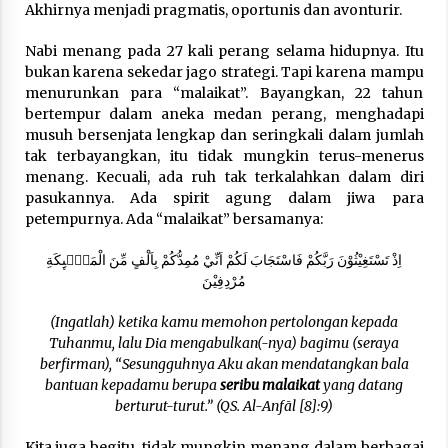
Akhirnya menjadi pragmatis, oportunis dan avonturir.
Nabi menang pada 27 kali perang selama hidupnya. Itu
bukan karena sekedar jago strategi. Tapi karena mampu
menurunkan para “malaikat”. Bayangkan, 22 tahun
bertempur dalam aneka medan perang, menghadapi
musuh bersenjata lengkap dan seringkali dalam jumlah
tak terbayangkan, itu tidak mungkin terus-menerus
menang. Kecuali, ada ruh tak terkalahkan dalam diri
pasukannya. Ada spirit agung dalam jiwa para
petempurnya. Ada “malaikat” bersamanya:
اِذْ تَسْتَغِيْثُوْنَ رَبَّكُمْ فَاسْتَجَابَ لَكُمْ اَنِّيْ مُمِدُّكُمْ بِاَلْفٍ مِّنَ الْمَلٰۤىِٕكَةِ
مُرْدِفِيْنَ
(Ingatlah) ketika kamu memohon pertolongan kepada
Tuhanmu, lalu Dia mengabulkan(-nya) bagimu (seraya
berfirman), “Sesungguhnya Aku akan mendatangkan bala
bantuan kepadamu berupa
seribu malaikat
yang datang
berturut-turut.” (QS. Al-Anfāl [8]:9)
Kita juga begitu, tidak mungkin menang dalam berbagai