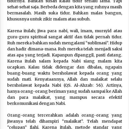
tidurnya. Bahkan susah kalau tidur terlalu lama. Tapi
Nubuwwat
sehat-sehat saja. Berbeda dengan kita yang ruhnya masih
5 months ago
bermasalah. Masih suka tidur. Bahkan malas bangun,
khususnya untuk zikir malam atau subuh.
Karena itulah; jiwa para nabi, wali, imam, mursyid atau
guru-guru spiritual sangat aktif dan tidak pernah tidur.
Ruh mereka bahkan sudah mengalami “sublimasi”. Hidup
dan hadir dimana-mana. Ruh mereka telah menjadi saksi
atas apa yang terjadi. Kapanpun dipanggil, pasti datang.
Karena itulah salam kepada Nabi siang malam kita
ucapkan. Kalau tidak didengar dan dibalas, ngapain
buang-buang waktu bersholawat kepada orang yang
sudah mati. Kenyataannya, Allah dan malaikat selalu
bersholawat kepada Nabi (QS. Al-Ahzab: 56). Artinya,
hanya orang-orang beriman yang sudah sampai ke Allah
dan para malaikat, yang mampus secara efektif
berkomunikasi dengan Nabi.
Orang-orang tercerahkan adalah orang-orang yang
jiwanya telah dihampiri “malaikat”. Telah mendapat
“celupan” Ilahi. Karena itulah, metode standar yang