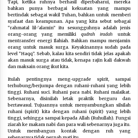
Tapi, ketika ruhnya berhasil diperbaharui, mereka
bahkan punya berbagai kekuatan yang mampu
bertindak sebagai wakil Tuhan, bahkan untuk memberi
syafaat dan keampunan. Apa yang kita sebut sebagai
“rahmatal lil-‘alamin” itu sesungguhnya adalah jenis
orang-orang yang memiliki
qudrah iradah
untuk
mentransfer energi Ilahiah. Bahkan mampu menjamin
orang untuk masuk surga. Keyakinannya sudah pada
level “Haqq”. Sebab, kalau kita sendiri tidak jelas apakah
akan masuk surga atau tidak, kenapa rajin kali dakwah
dan maksain orang ikut kita.
Itulah pentingnya meng-upgrade spirit, sampai
terhubung/berjumpa dengan ruhani-ruhani yang lebih
tinggi. Ruhani suci. Ruhani para nabi. Ruhani malaikat.
Sebenarnya, disinilah letak praktik berguru dan
bertawasul. Tujuannya untuk menyambungkan silsilah
ruhani (spirit) kita dengan ruhani (spirit) yang lebih
tinggi, sehingga sampai kepada Allah (Ruhullah). Fungsi
ziarah ke makam nabi dan para wali sebenarnya juga itu.
Untuk membangun kontak dengan ruh yang
sebenarnya tidak pernah mati itu.