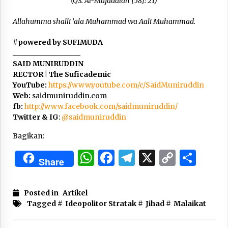
(QS. Al-Mujādalah [58]: 21)
Allahumma shalli ‘ala Muhammad wa Aali Muhammad.
#
powered by SUFIMUDA
___________________
SAID MUNIRUDDIN
RECTOR | The Suficademic
YouTube:
https://www.youtube.com/c/SaidMuniruddin
Web:
saidmuniruddin.com
fb:
http://www.facebook.com/saidmuniruddin/
Twitter & IG
:
@saidmuniruddin
Bagikan:
WhatsApp
Facebook
Telegram
X
Copy
Sha
Share
Link
Posted in
Artikel
Tagged #
Ideopolitor Stratak
#
Jihad
#
Malaikat