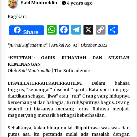
Said Muniruddin
4 years ago
“One Piece”, Cara Barat Mengejar Mimpi
Bagikan:
2 months ago
WhatsApp
Facebook
Telegram
X
Copy
Sha
Share
Link
“Pohon Kehidupan”: Mati Dulu, Baru Hidup
“Jurnal Suficademic” |
Artikel No. 92 | Oktober 2022
3 months ago
“KHITTAH”: GARIS RUHANIAH DAN SILSILAH
KEMENANGAN
Oleh
Said Muniruddin
| The Suficademic
“Manusia Digital”: Cerdas Lewat Sinyal
3 months ago
BISMILLAHIRRAHMANIRRAHIEM. Dalam bahasa
Inggris, “semangat” disebut “spirit”. Kata spirit ini juga
diartikan sebagai “jiwa” atau “ruh”. Orang yang hidupnya
“Allahukrasi”: The Power of Management!
bersemangat dan bahagia, itu ruh/spiritnya bagus. Orang
3 months ago
seperti ini biasanya menang terus. Ruhnya menjadi
magnet yang menarik berbagai keberhasilan.
Manajemen “Qaddamat Lighad”: Menjadi
Sebaliknya, kalau hidup mulai diliputi rasa was-was dan
Manusia Visioner dan Beretika
putus asa, itu pertanda mulai ada masalah dengan