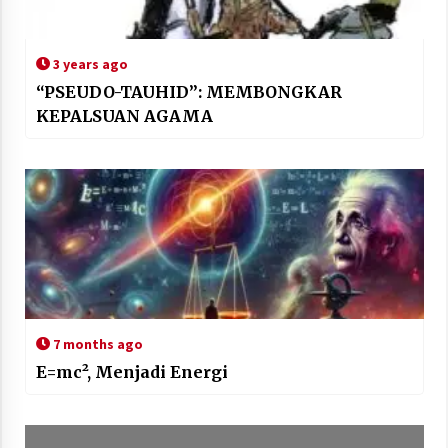
3 years ago
“PSEUDO-TAUHID”: MEMBONGKAR
KEPALSUAN AGAMA
7 months ago
E=mc², Menjadi Energi