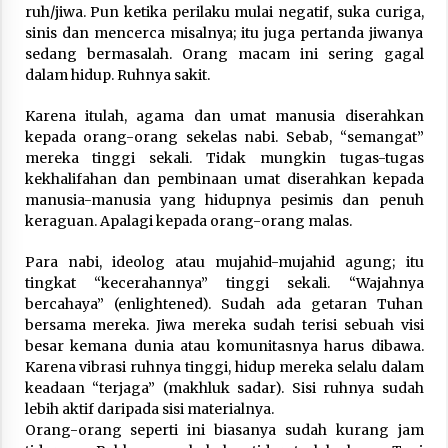
3 months ago
ruh/jiwa. Pun ketika perilaku mulai negatif, suka curiga,
sinis dan mencerca misalnya; itu juga pertanda jiwanya
sedang bermasalah. Orang macam ini sering gagal
Takut Mati
dalam hidup. Ruhnya sakit.
3 months ago
Karena itulah, agama dan umat manusia diserahkan
kepada orang-orang sekelas nabi. Sebab, “semangat”
Said Muniruddin Latih Mental dan Spiritual 80
mereka tinggi sekali. Tidak mungkin tugas-tugas
Siswa YPHC
kekhalifahan dan pembinaan umat diserahkan kepada
3 months ago
manusia-manusia yang hidupnya pesimis dan penuh
keraguan. Apalagi kepada orang-orang malas.
Said Muniruddin Beri Pelatihan dan Motivasi
untuk 179 Guru Diniyah Disdikbud Kota Banda
Para nabi, ideolog atau mujahid-mujahid agung; itu
Aceh
tingkat “kecerahannya” tinggi sekali. “Wajahnya
4 months ago
bercahaya” (enlightened). Sudah ada getaran Tuhan
bersama mereka. Jiwa mereka sudah terisi sebuah visi
SELVi: Sebuah Model Motivasi dalam
besar kemana dunia atau komunitasnya harus dibawa.
Kepemimpinan Bisnis
Karena vibrasi ruhnya tinggi, hidup mereka selalu dalam
4 months ago
keadaan “terjaga” (makhluk sadar). Sisi ruhnya sudah
lebih aktif daripada sisi materialnya.
Eksistensi Iran dalam Tiga Ayat: Memahami
Orang-orang seperti ini biasanya sudah kurang jam
Aliansi Yahudi dan Kristen dalam Dinamika