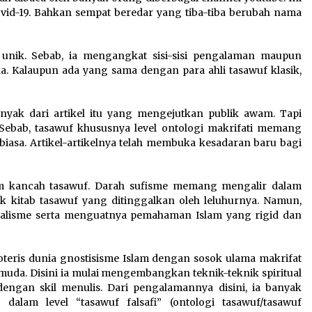
ovid-19. Bahkan sempat beredar yang tiba-tiba berubah nama
lai unik. Sebab, ia mengangkat sisi-sisi pengalaman maupun
a. Kalaupun ada yang sama dengan para ahli tasawuf klasik,
anyak dari artikel itu yang mengejutkan publik awam. Tapi
Sebab, tasawuf khususnya level ontologi makrifati memang
iasa. Artikel-artikelnya telah membuka kesadaran baru bagi
m kancah tasawuf. Darah sufisme memang mengalir dalam
ak kitab tasawuf yang ditinggalkan oleh leluhurnya. Namun,
onialisme serta menguatnya pemahaman Islam yang rigid dan
oteris dunia gnostisisme Islam dengan sosok ulama makrifat
muda. Disini ia mulai mengembangkan teknik-teknik spiritual
ngan skil menulis. Dari pengalamannya disini, ia banyak
alam level “tasawuf falsafi” (ontologi tasawuf/tasawuf