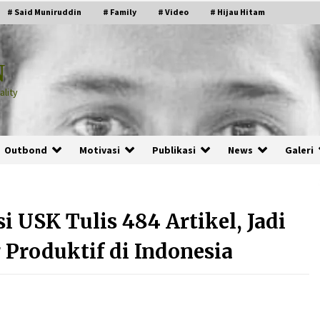
# Said Muniruddin
# Family
# Video
# Hijau Hitam
N
lity
Outbond
Motivasi
Publikasi
News
Galeri
 USK Tulis 484 Artikel, Jadi
PRABOWO!
 Produktif di Indonesia
2 months ago
ru
“Manusia Digital”: Cerdas Lewat
Sinyal