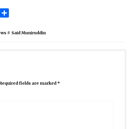
ok
gram
Copy
Share
Link
ews
#
Said Muniruddin
Required fields are marked
*