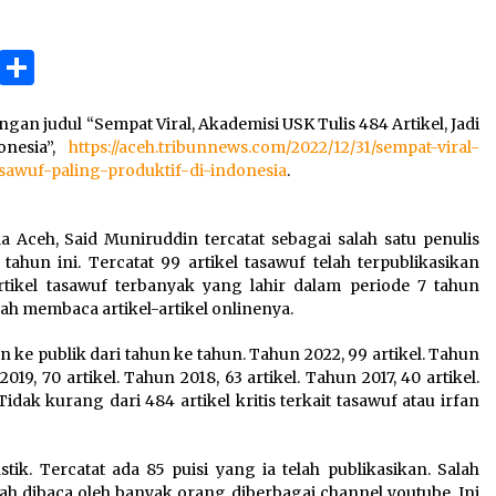
3 months ago
ok
gram
Copy
Share
Takut Mati
3 months ago
Link
gan judul “Sempat Viral, Akademisi USK Tulis 484 Artikel, Jadi
onesia”,
https://aceh.tribunnews.com/2022/12/31/sempat-viral-
an
SELVi: Sebuah Model Motivasi
tasawuf-paling-produktif-di-indonesia
.
dalam Kepemimpinan Bisnis
4 months ago
ceh, Said Muniruddin tercatat sebagai salah satu penulis
 tahun ini. Tercatat 99 artikel tasawuf telah terpublikasikan
tikel tasawuf terbanyak yang lahir dalam periode 7 tahun
lah membaca artikel-artikel onlinenya.
n ke publik dari tahun ke tahun. Tahun 2022, 99 artikel. Tahun
2019, 70 artikel. Tahun 2018, 63 artikel. Tahun 2017, 40 artikel.
 Tidak kurang dari 484 artikel kritis terkait tasawuf atau irfan
istik. Tercatat ada 85 puisi yang ia telah publikasikan. Salah
lah dibaca oleh banyak orang diberbagai channel youtube. Ini