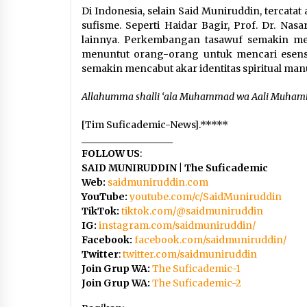
Di Indonesia, selain Said Muniruddin, tercata
sufisme. Seperti Haidar Bagir, Prof. Dr. Nas
lainnya. Perkembangan tasawuf semakin me
menuntut orang-orang untuk mencari esens
semakin mencabut akar identitas spiritual man
Allahumma shalli ‘ala Muhammad wa Aali Muha
[Tim Suficademic-News].*****
___________________
FOLLOW US
:
SAID MUNIRUDDIN | The Suficademic
Web:
saidmuniruddin.com
YouTube:
youtube.com/c/SaidMuniruddin
TikTok:
tiktok.com/@saidmuniruddin
IG:
instagram.com/saidmuniruddin/
Facebook:
facebook.com/saidmuniruddin/
Twitter
:
twitter.com/saidmuniruddin
Join Grup WA:
The Suficademic-1
Join Grup WA:
The Suficademic-2