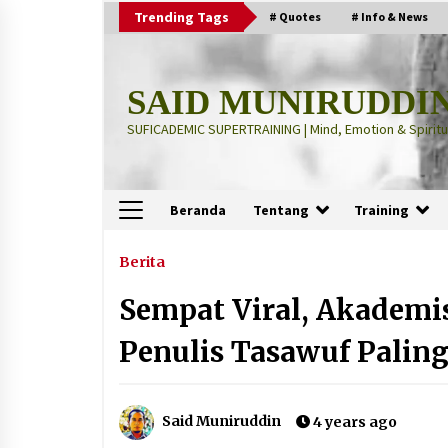
Skip
Trending Tags
# Quotes
# Info & News
to
content
SAID MUNIRUDDI
SUFICADEMIC SUPERTRAINING | Mind, Emotion & Spiritua
Beranda
Tentang
Training
Terbaru
Berita
Sempat Viral, Akademisi
“Thuma’ninah”: Cara Agama
Meregulasi Jiwa yang Gelisah
Penulis Tasawuf Paling
2 months ago
“Pohon Kehidupan”: Mati Dulu, Ba
Said Muniruddin
4 years ago
Hidup