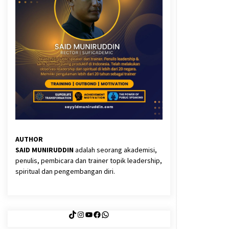
3 months ago
Said Muniruddin Latih Mental dan
Spiritual 80 Siswa YPHC
3 months ago
Eksistensi Iran dalam Tiga Ayat:
Memahami Aliansi Yahudi dan
Kristen dalam Dinamika Nubuwwat
4 months ago
AUTHOR
SAID MUNIRUDDIN
adalah seorang akademisi,
penulis, pembicara dan trainer topik leadership,
spiritual dan pengembangan diri.
TikTok
Instagram
YouTube
Facebook
WhatsApp