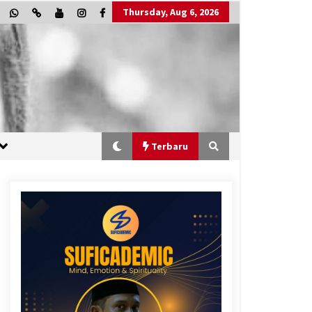
Thursday, Aug 6, 2026
Terbaru
“One Piece”, Cara Barat Mengejar
Mimpi
2 months ago
“Allahukrasi”: The Power of
Management!