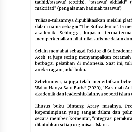
tauhid/tasawuf teoritis), “tasawuf akhlaki” 
makrifati” (pengalaman batiniah tasawuf).
Tulisan-tulisannya dipublikasikan melalui pl
dalam nama sebagai “The Suficademic”. Ia m
akademik. Sehingga, kupasan terma-terma s
memperkenalkan nilai-nilai sufisme dalam dun
Selain menjabat sebagai Rektor di Suficademic
Aceh. Ia juga sering menyampaikan ceramah da
berbagai pelatihan di Indonesia. Saat ini, t
aneka ragam judul buku.
Sebelumnya, ia juga telah menerbitkan beber
Walau Hanya Satu Baris” (2020), “Karamah Aul
akademik dan leadership lainnya seperti Islam d
Khusus buku Bintang Arasy misalnya, P
kepemimpinan yang sangat dalam dan paling
secara memberi komentar, “integrasi pemikir
dibutuhkan setiap organisasi Islam”.