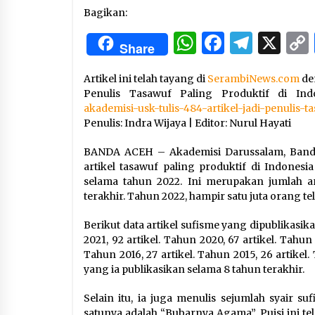
3 months ago
Bagikan:
WhatsApp
Facebo
Tele
X
Manajemen “Qaddamat Lighad”:
Share
Menjadi Manusia Visioner dan
Beretika
3 months ago
Artikel ini telah tayang di
SerambiNews.com
den
Penulis Tasawuf Paling Produktif di Ind
Said Muniruddin Beri Pelatihan d
akademisi-usk-tulis-484-artikel-jadi-penulis-
Motivasi untuk 179 Guru Diniyah
Penulis: Indra Wijaya | Editor: Nurul Hayati
Disdikbud Kota Banda Aceh
4 months ago
BANDA ACEH – Akademisi Darussalam, Banda A
artikel tasawuf paling produktif di Indonesia
selama tahun 2022. Ini merupakan jumlah ar
terakhir. Tahun 2022, hampir satu juta orang te
Berikut data artikel sufisme yang dipublikasika
2021, 92 artikel. Tahun 2020, 67 artikel. Tahun 
Tahun 2016, 27 artikel. Tahun 2015, 26 artikel.
yang ia publikasikan selama 8 tahun terakhir.
Selain itu, ia juga menulis sejumlah syair suf
satunya adalah “Bubarnya Agama”. Puisi ini te