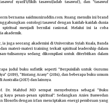
(tasawuf syaril’i/fikih tasawuf/adab tasawuf), dan “tasawuf
atform bernama saidmuniruddin.com. Ruang menulis ini brand
enggabungkan ontologi tasawuf dengan kaidah-kaidah dunia
piritual menjadi bernilai rasional. Melalui ini ia coba
ia akademik.
, ia juga seorang akademisi di Universitas Syiah Kuala, Banda
n materi-materi training terkait spiritual leadership dalam
ulisan-tulisannya sedang dikompilasi untuk diterbitkan dalam
apa judul buku sufistik seperti “Berpuisilah untuk Gurumu
iya” (2019), “Bintang Arasy” (2014), dan beberapa buku umum
i Australia (2017) dan lainnya.
rof. Dr. Mahfud MD sempat menyebutnya sebagai “Buku
 kaya pesan-pesan spiritual”. Sedangkan Anies Baswedan
an filosofis dengan irfan menciptakan energi pembruan yang