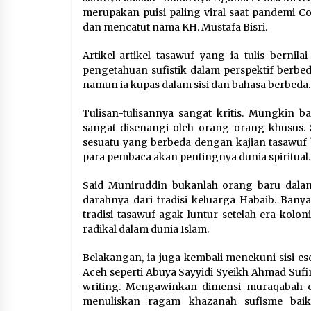
merupakan puisi paling viral saat pandemi C
dan mencatut nama KH. Mustafa Bisri.
Artikel-artikel tasawuf yang ia tulis berni
pengetahuan sufistik dalam perspektif berbed
namun ia kupas dalam sisi dan bahasa berbeda.
Tulisan-tulisannya sangat kritis. Mungkin b
sangat disenangi oleh orang-orang khusus. 
sesuatu yang berbeda dengan kajian tasawuf b
para pembaca akan pentingnya dunia spiritual.
Said Muniruddin bukanlah orang baru dala
darahnya dari tradisi keluarga Habaib. Bany
tradisi tasawuf agak luntur setelah era kol
radikal dalam dunia Islam.
Belakangan, ia juga kembali menekuni sisi es
Aceh seperti Abuya Sayyidi Syeikh Ahmad Sufi
writing. Mengawinkan dimensi muraqabah de
menuliskan ragam khazanah sufisme baik d