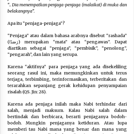
Nubuwwat
“.. Dia menempatkan penjaga-penjaga (malaikat) di muka dan
4 months ago
belakangnya”.
Apa itu “penjaga-penjaga”?
“Penjaga” atau dalam bahasa arabnya disebut “rashada”
(رَصَدًا) merupakan “mata” atau “pengawas”. Dapat
diartikan sebagai “penjaga”, “pembisik”, “penolong”,
“pengarah”, dan lain yang serupa.
Karena “aktifnya” para penjaga yang ada disekeliling
seorang rasul ini, maka memungkinkan untuk terus
terjaga, terbimbing, terinformasikan, terberitakan dan
terarahkan sepanjang gerak kehidupan penyampaian
risalah (QS. Jin: 28).
Karena ada penjaga inilah maka Nabi terhindar dari
salah, menjadi maksum. Kalau Nabi salah dalam
bertindak dan berbicara, berarti penjaganya bodoh-
bodoh. Mungkin penjaganya ketiduran. Atau lupa
memberi tau Nabi mana yang benar dan mana yang