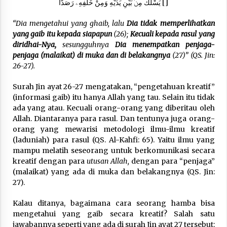
3 months ago
يَسْلُكُ مِنۢ بَيْنِ يَدَيْهِ وَمِنْ خَلْفِهِۦ رَصَدًا []
“Dia mengetahui yang ghaib, lalu
Dia tidak memperlihatkan
Takut Mati
yang gaib itu kepada siapapun
(26);
Kecuali kepada rasul yang
3 months ago
diridhai-Nya,
sesungguhnya
Dia menempatkan penjaga-
penjaga (malaikat) di muka dan di belakangnya
(27)” (QS. Jin:
26-27).
Said Muniruddin Latih Mental dan Spiritual 80
Siswa YPHC
Surah Jin ayat 26-27 mengatakan, “pengetahuan kreatif”
3 months ago
(informasi gaib) itu hanya Allah yang tau. Selain itu tidak
ada yang atau. Kecuali orang-orang yang diberitau oleh
Allah. Diantaranya para rasul. Dan tentunya juga orang-
Said Muniruddin Beri Pelatihan dan Motivasi
orang yang mewarisi metodologi ilmu-ilmu
kreatif
untuk 179 Guru Diniyah Disdikbud Kota Banda
Aceh
(laduniah) para rasul (QS. Al-Kahfi: 65). Yaitu ilmu yang
4 months ago
mampu melatih seseorang untuk berkomunikasi secara
kreatif dengan para
utusan Allah,
dengan para “penjaga”
SELVi: Sebuah Model Motivasi dalam
(malaikat) yang ada di muka dan belakangnya (QS. Jin:
Kepemimpinan Bisnis
27).
4 months ago
Kalau ditanya, bagaimana cara seorang hamba bisa
mengetahui yang gaib secara kreatif? Salah satu
Eksistensi Iran dalam Tiga Ayat: Memahami
Aliansi Yahudi dan Kristen dalam Dinamika
jawabannya seperti yang ada di surah Jin ayat 27 tersebut: