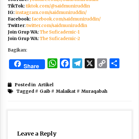
TikTok:
tiktok.com/@saidmuniruddin
IG:
instagram.com/saidmuniruddin/
Facebook:
facebook.com/saidmuniruddin/
Twitter
:
twitter.com/saidmuniruddin
Join Grup WA:
The Suficademic-1
Join Grup WA:
The Suficademic-2
Bagikan:
WhatsApp
Facebook
Telegram
X
Copy
Sha
Share
Link
Posted in
Artikel
Tagged #
Gaib
#
Malaikat
#
Muraqabah
Leave a Reply