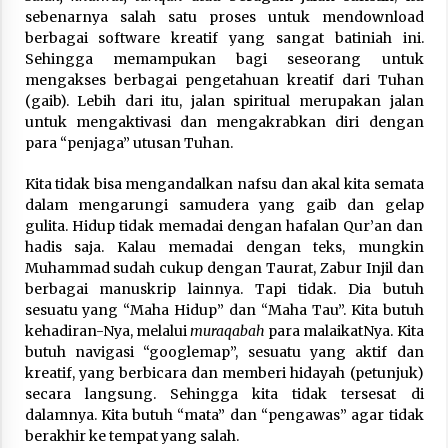
sebenarnya salah satu proses untuk mendownload
berbagai software kreatif yang sangat batiniah ini.
Sehingga memampukan bagi seseorang untuk
mengakses berbagai pengetahuan kreatif dari Tuhan
(gaib). Lebih dari itu, jalan spiritual merupakan jalan
untuk mengaktivasi dan mengakrabkan diri dengan
para “penjaga” utusan Tuhan.
Kita tidak bisa mengandalkan nafsu dan akal kita semata
dalam mengarungi samudera yang gaib dan gelap
gulita. Hidup tidak memadai dengan hafalan Qur’an dan
hadis saja. Kalau memadai dengan teks, mungkin
Muhammad sudah cukup dengan Taurat, Zabur Injil dan
berbagai manuskrip lainnya. Tapi tidak. Dia butuh
sesuatu yang “Maha Hidup” dan “Maha Tau”. Kita butuh
kehadiran-Nya, melalui
muraqabah
para malaikatNya. Kita
butuh navigasi “googlemap”, sesuatu yang aktif dan
kreatif, yang berbicara dan memberi hidayah (petunjuk)
secara langsung. Sehingga kita tidak tersesat di
dalamnya. Kita butuh “mata” dan “pengawas” agar tidak
berakhir ke tempat yang salah.