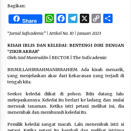
3 months ago
Bagikan:
WhatsApp
Facebook
Telegram
X
Copy
Sha
Takut Mati
Share
3 months ago
Link
“
Jurnal Suficademic” |
Artikel No. 10 | Januari 202
3
Said Muniruddin Latih Mental dan Spiritual 80
KISAH IBLIS DAN KELEDAI: BENTENGI DIRI DENGAN
Siswa YPHC
“ZIKIR AKBAR”
3 months ago
Oleh
Said Muniruddin
| RECTOR | The Suficademic
BISMILLAHIRRAHMANIRRAHIEM. Ada kisah menarik,
Said Muniruddin Beri Pelatihan dan Motivasi
untuk 179 Guru Diniyah Disdikbud Kota Banda
yang menjelaskan akar dari kekacauan yang terjadi di
Aceh
tengah kita.
4 months ago
Seekor keledai diikat di pohon. Iblis datang lalu
SELVi: Sebuah Model Motivasi dalam
melepaskannya. Keledai itu berlari ke ladang dan mulai
Kepemimpinan Bisnis
merusak tanaman. Ketika istri petani melihat ini, dia
4 months ago
menembak dan membunuh keledai itu.
Pemilik keledai sangat marah. Lalu menembak istri si
Eksistensi Iran dalam Tiga Ayat: Memahami
Aliansi Yahudi dan Kristen dalam Dinamika
petani. Ketika petani itu kembali dan melihat istrinya