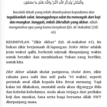
وَالْمُنْكَرِ ۗوَلَذِكْرُ اللّٰهِ اَكْبَرُ ۗوَاللّٰهُ يَعْلَمُ مَا تَصْنَعُوْنَ
Bacalah Kitab yang telah diwahyukan kepadamu dan
tegakkanlah salat. Sesungguhnya salat itu mencegah dari keji
dan mungkar. Sungguh, inilah Zikrullah yang Akbar
. Allah
mengetahui apa yang kamu kerjakan (QS. Al-‘Ankabūt [29]:
45).
KESIMPULAN. “Zikir Akbar” (QS. Al-Ankabut 45), itu
bukan zikir berjamaah di lapangan.
Dzikir Akbar
adalah
jenis wukuf qalbi, berhenti sejenak disepanjang waktu
untuk berzikir dan membiarkan Tuhan yang berfikir,
untuk kita.
Zikir Akbar
adalah sholat paripurna,
sholat daim
, zikir
rahasia para nabi dan sufi pada ’50 waktu’, seperti
perintah awal Allah kepada kita. Berat memang. Tapi
kalau ini dilakukan, mustahil anda akan diganggu iblis
dan keledai-keledainya. Anda akan terjaga dari perilaku
keji dan munkar, fana serta baqa bersama Allah SWT
disepanjang masa.