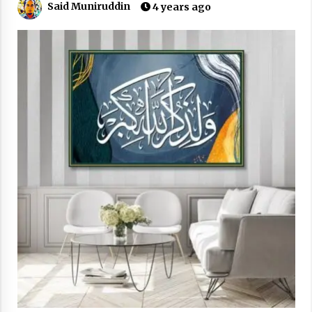
Said Muniruddin
4 years ago
“One Piece”, Cara Barat Mengejar Mimpi
2 months ago
“Pohon Kehidupan”: Mati Dulu, Baru Hidup
3 months ago
“Manusia Digital”: Cerdas Lewat Sinyal
3 months ago
“Allahukrasi”: The Power of Management!
3 months ago
Manajemen “Qaddamat Lighad”: Menjadi
Manusia Visioner dan Beretika