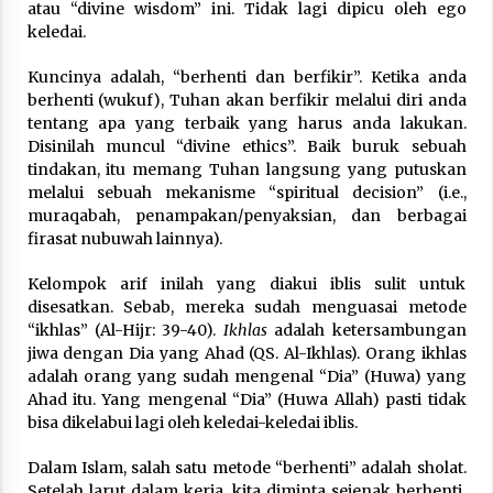
atau “divine wisdom” ini. Tidak lagi dipicu oleh ego
keledai.
Kuncinya adalah, “berhenti dan berfikir”. Ketika anda
berhenti (wukuf), Tuhan akan berfikir melalui diri anda
tentang apa yang terbaik yang harus anda lakukan.
Disinilah muncul “divine ethics”. Baik buruk sebuah
tindakan, itu memang Tuhan langsung yang putuskan
melalui sebuah mekanisme “spiritual decision” (i.e.,
muraqabah, penampakan/penyaksian, dan berbagai
firasat nubuwah lainnya).
Kelompok arif inilah yang diakui iblis sulit untuk
disesatkan. Sebab, mereka sudah menguasai metode
“ikhlas” (Al-Hijr: 39-40).
Ikhlas
adalah ketersambungan
jiwa dengan Dia yang Ahad (QS. Al-Ikhlas). Orang ikhlas
adalah orang yang sudah mengenal “Dia” (Huwa) yang
Ahad itu. Yang mengenal “Dia” (Huwa Allah) pasti tidak
bisa dikelabui lagi oleh keledai-keledai iblis.
Dalam Islam, salah satu metode “berhenti” adalah sholat.
Setelah larut dalam kerja, kita diminta sejenak berhenti.