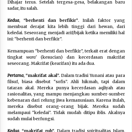
Dihajar terus. Setelah tergesa-gesa, belakangan baru
sadar, itu salah.
Kedua
,
“berhenti dan berfikir”
. Inilah faktor yang
membuat derajat kita lebih tinggi dari hewan, dari
keledai. Seseorang menjadi arif/bijak ketika memiliki hal
ini: “berhenti dan berfikir”.
Kemampuan “berhenti dan berfikir”, terkait erat dengan
tingkat
wara’
(kesucian) dan kecerdasan makrifat
seseorang. Makrifat (kearifan) itu ada dua.
Pertama
,
“makrifat akal”.
Dalam tradisi Yunani atau para
filsuf, biasa disebut “sofis”. Ahli hikmah, tapi dalam
tataran akal. Mereka punya kecerdasan aqliyah atau
rasionalitas, yang mampu menjangkau sumber-sumber
kebenaran dari relung jiwa kemanusiaan. Karena itulah,
mereka disebut orang-orang bijak. Mereka sudah
melampaui “keledai”. Tidak mudah ditipu iblis. Akalnya
sudah mulai berfungsi.
Kedua,
“makrifat ruh”.
Dalam tradisi spiritualitas Islam,