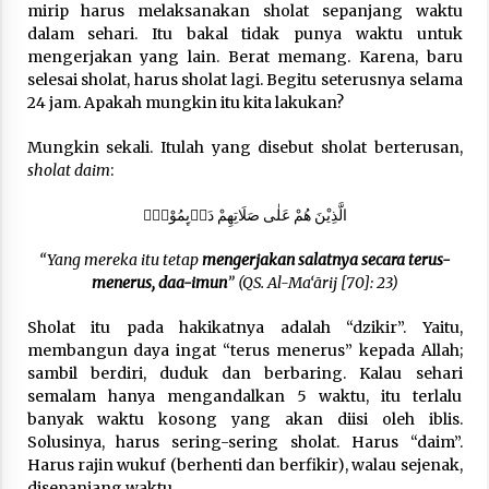
mirip harus melaksanakan sholat sepanjang waktu
dalam sehari. Itu bakal tidak punya waktu untuk
mengerjakan yang lain. Berat memang. Karena, baru
selesai sholat, harus sholat lagi. Begitu seterusnya selama
24 jam. Apakah mungkin itu kita lakukan?
Mungkin sekali. Itulah yang disebut sholat berterusan,
sholat daim
:
الَّذِيْنَ هُمْ عَلٰى صَلَاتِهِمْ دَاۤىِٕمُوْنَۖ
“Yang mereka itu tetap
mengerjakan salatnya secara terus-
menerus, daa-imun
” (QS. Al-Ma‘ārij [70]: 23)
Sholat itu pada hakikatnya adalah “dzikir”. Yaitu,
membangun daya ingat “terus menerus” kepada Allah;
sambil berdiri, duduk dan berbaring. Kalau sehari
semalam hanya mengandalkan 5 waktu, itu terlalu
banyak waktu kosong yang akan diisi oleh iblis.
Solusinya, harus sering-sering sholat. Harus “daim”.
Harus rajin wukuf (berhenti dan berfikir), walau sejenak,
disepanjang waktu.