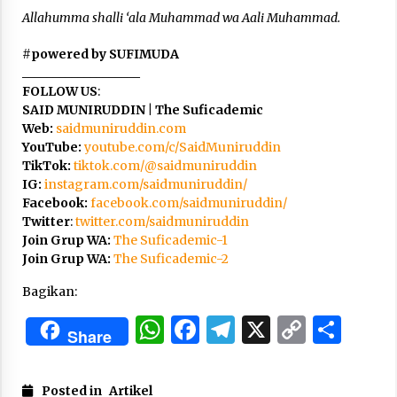
Allahumma shalli ‘ala Muhammad wa Aali Muhammad.
#
powered by SUFIMUDA
___________________
FOLLOW US
:
SAID MUNIRUDDIN | The Suficademic
Web:
saidmuniruddin.com
YouTube:
youtube.com/c/SaidMuniruddin
TikTok:
tiktok.com/@saidmuniruddin
IG:
instagram.com/saidmuniruddin/
Facebook:
facebook.com/saidmuniruddin/
Twitter
:
twitter.com/saidmuniruddin
Join Grup WA:
The Suficademic-1
Join Grup WA:
The Suficademic-2
Bagikan:
WhatsApp
Facebook
Telegram
X
Copy
Sha
Share
Link
Posted in
Artikel