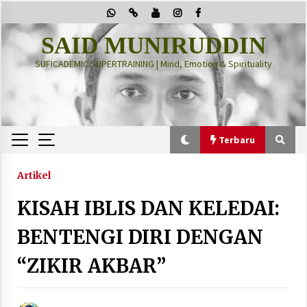
Skip
to
content
SAID MUNIRUDDIN
SUFICADEMIC SUPERTRAINING | Mind, Emotion & Spirituality
Terbaru
Terbaru
Artikel
KISAH IBLIS DAN KELEDAI:
“Thuma’ninah”: Cara Agama Meregulasi Jiwa
yang Gelisah
BENTENGI DIRI DENGAN
2 months ago
“ZIKIR AKBAR”
PRABOWO!
2 months ago