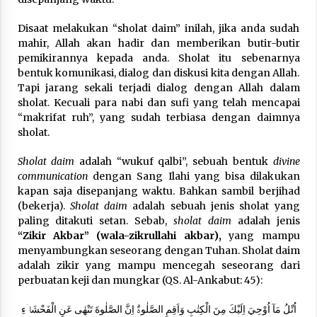
Disaat melakukan “sholat daim” inilah, jika anda sudah
mahir, Allah akan hadir dan memberikan butir-butir
pemikirannya kepada anda. Sholat itu sebenarnya
bentuk komunikasi, dialog dan diskusi kita dengan Allah.
Tapi jarang sekali terjadi dialog dengan Allah dalam
sholat. Kecuali para nabi dan sufi yang telah mencapai
“makrifat ruh”, yang sudah terbiasa dengan daimnya
sholat.
Sholat daim
adalah “wukuf qalbi”, sebuah bentuk
divine
communication
dengan Sang Ilahi yang bisa dilakukan
kapan saja disepanjang waktu. Bahkan sambil berjihad
(bekerja).
Sholat daim
adalah sebuah jenis sholat yang
paling ditakuti setan. Sebab,
sholat daim
adalah jenis
“Zikir Akbar” (wala-zikrullahi akbar),
yang mampu
menyambungkan seseorang dengan Tuhan. Sholat daim
adalah zikir yang mampu mencegah seseorang dari
perbuatan keji dan mungkar (QS. Al-Ankabut: 45):
اُتْلُ مَآ اُوْحِيَ اِلَيْكَ مِنَ الْكِتٰبِ وَاَقِمِ الصَّلٰوةَۗ اِنَّ الصَّلٰوةَ تَنْهٰى عَنِ الْفَحْشَاۤءِ