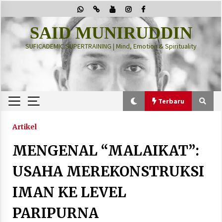
Skip
to
content
SAID MUNIRUDDIN
SUFICADEMIC SUPERTRAINING | Mind, Emotion & Spirituality
Terbaru
Terbaru
Artikel
MENGENAL “MALAIKAT”:
“Thuma’ninah”: Cara Agama Meregulasi Jiwa
yang Gelisah
USAHA MEREKONSTRUKSI
2 months ago
IMAN KE LEVEL
PRABOWO!
PARIPURNA
2 months ago