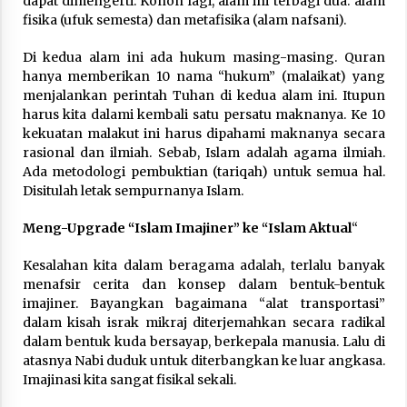
dapat dimengerti. Konon lagi, alam ini terbagi dua: alam
fisika (ufuk semesta) dan metafisika (alam nafsani).
Di kedua alam ini ada hukum masing-masing. Quran
hanya memberikan 10 nama “hukum” (malaikat) yang
menjalankan perintah Tuhan di kedua alam ini. Itupun
harus kita dalami kembali satu persatu maknanya. Ke 10
kekuatan malakut ini harus dipahami maknanya secara
rasional dan ilmiah. Sebab, Islam adalah agama ilmiah.
Ada metodologi pembuktian (tariqah) untuk semua hal.
Disitulah letak sempurnanya Islam.
Meng-Upgrade “Islam Imajiner” ke “Islam Aktual
“
Kesalahan kita dalam beragama adalah, terlalu banyak
menafsir cerita dan konsep dalam bentuk-bentuk
imajiner. Bayangkan bagaimana “alat transportasi”
dalam kisah israk mikraj diterjemahkan secara radikal
dalam bentuk kuda bersayap, berkepala manusia. Lalu di
atasnya Nabi duduk untuk diterbangkan ke luar angkasa.
Imajinasi kita sangat fisikal sekali.