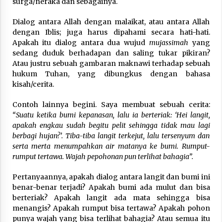
surga/neraka dan sebagainya.
Dialog antara Allah dengan malaikat, atau antara Allah
dengan Iblis; juga harus dipahami secara hati-hati.
Apakah itu dialog antara dua wujud
mujassimah
yang
sedang duduk berhadapan dan saling tukar pikiran?
Atau justru sebuah gambaran maknawi terhadap sebuah
hukum Tuhan, yang dibungkus dengan bahasa
kisah/cerita.
Contoh lainnya begini. Saya membuat sebuah cerita:
“Suatu ketika bumi kepanasan, lalu ia berteriak: ‘Hei langit,
apakah engkau sudah begitu pelit sehingga tidak mau lagi
berbagi hujan?’. Tiba-tiba langit terkejut, lalu tersenyum dan
serta merta menumpahkan air matanya ke bumi. Rumput-
rumput tertawa. Wajah pepohonan pun terlihat bahagia”.
Pertanyaannya, apakah dialog antara langit dan bumi ini
benar-benar terjadi? Apakah bumi ada mulut dan bisa
berteriak? Apakah langit ada mata sehingga bisa
menangis? Apakah rumput bisa tertawa? Apakah pohon
punya wajah yang bisa terlihat bahagia? Atau semua itu