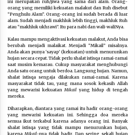
ini merupakan ruh/jiwa yang sama dari alam. Orang-
orang yang memiliki kekuatan malakut dan Ruh disebut
“Penghulu Alam”. Orang-orang ini sudah berada di luar
alam. Sudah menjadi makhluk lebih tinggi, makhluk Ruh
atau “makhluk ukhrawi”. Itu para nabi dan wali-waliNya.
Kalau mampu mengaktivasi kekuatan malakut, Anda bisa
berubah menjadi malaikat. Menjadi “Mikail” misalnya.
Anda akan punya ‘sayap’ (kekuatan) untuk menurunkan
hujan secara cepat. Tidak perlu shalat istisqa ramai-ramai
saat musim kemarau. Cukup masyarakat menghubungi
Anda satu orang untuk berdoa. Langsung hujan. Namun,
shalat istisqa sengaja dilakukan ramai-ramai. Karena
masyarakat tidak tau, yang mana sosok kekasih Allah
yang mewarisi kekuatan
Mikail
yang hidup di tengah
mereka.
Diharapkan, diantara yang ramai itu hadir orang-orang
yang mewarisi kekuatan ini. Sehingga doa mereka
semua ikut terkabul karena adanya orang ini. Banyak
shalat istisqa yang tidak mampu menurunkan hujan,
karena
Mikail
-nya tidak hadir. Dan sering sekali hujan