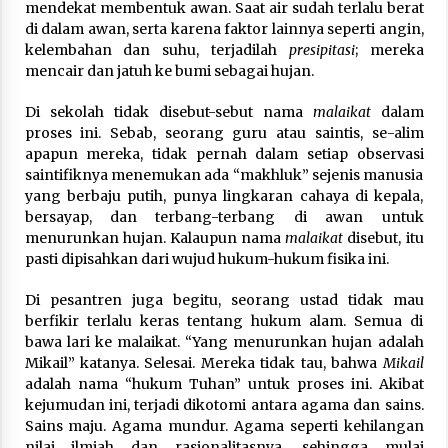
mendekat membentuk awan. Saat air sudah terlalu berat
di dalam awan, serta karena faktor lainnya seperti angin,
kelembahan dan suhu, terjadilah
presipitasi
; mereka
mencair dan jatuh ke bumi sebagai hujan.
Di sekolah tidak disebut-sebut nama
malaikat
dalam
proses ini. Sebab, seorang guru atau saintis, se-alim
apapun mereka, tidak pernah dalam setiap observasi
saintifiknya menemukan ada “makhluk” sejenis manusia
yang berbaju putih, punya lingkaran cahaya di kepala,
bersayap, dan terbang-terbang di awan untuk
menurunkan hujan. Kalaupun nama
malaikat
disebut, itu
pasti dipisahkan dari wujud hukum-hukum fisika ini.
Di pesantren juga begitu, seorang ustad tidak mau
berfikir terlalu keras tentang hukum alam. Semua di
bawa lari ke malaikat. “Yang menurunkan hujan adalah
Mikail” katanya. Selesai. Mereka tidak tau, bahwa
Mikail
adalah nama “hukum Tuhan” untuk proses ini. Akibat
kejumudan ini, terjadi dikotomi antara agama dan sains.
Sains maju. Agama mundur. Agama seperti kehilangan
nilai ilmiah dan rasionalitasnya, sehingga mulai