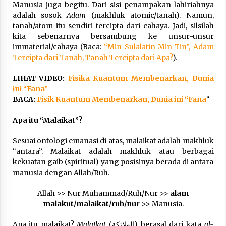
Manusia juga begitu. Dari sisi penampakan lahiriahnya
adalah sosok
Adam
(makhluk atomic/tanah). Namun,
tanah/atom itu sendiri tercipta dari cahaya. Jadi, silsilah
kita sebenarnya bersambung ke unsur-unsur
immaterial/cahaya (Baca:
“Min Sulalatin Min Tin”, Adam
Tercipta dari Tanah, Tanah Tercipta dari Apa?
).
LIHAT VIDEO:
Fisika Kuantum Membenarkan, Dunia
ini “Fana”
BACA:
Fisik Kuantum Membenarkan, Dunia ini “Fana
“
Apa itu “Malaikat”?
Sesuai ontologi emanasi di atas, malaikat adalah makhluk
“antara”. Malaikat adalah makhluk atau berbagai
kekuatan gaib (spiritual) yang posisinya berada di antara
manusia dengan Allah/Ruh.
Allah >> Nur Muhammad/Ruh/Nur >>
alam
malakut/malaikat/ruh/nur
>> Manusia.
Apa itu malaikat?
Malaikat
(الملائكة) berasal dari kata
al-