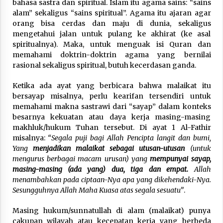
bahasa sastra dan spiritual. Islam itu agama sains: “sains
alam” sekaligus “sains spiritual”. Agama itu ajaran agar
orang bisa cerdas dan maju di dunia, sekaligus
mengetahui jalan untuk pulang ke akhirat (ke asal
spiritualnya). Maka, untuk menguak isi Quran dan
memahami doktrin-doktrin agama yang bernilai
rasional sekaligus spiritual, butuh kecerdasan ganda.
Ketika ada ayat yang berbicara bahwa malaikat itu
bersayap misalnya, perlu kearifan tersendiri untuk
memahami makna sastrawi dari “sayap” dalam konteks
besarnya kekuatan atau daya kerja masing-masing
makhluk/hukum Tuhan tersebut. Di ayat 1 Al-Fathir
misalnya:
“Segala puji bagi Allah Pencipta langit dan bumi,
Yang
menjadikan malaikat sebagai utusan-utusan
(untuk
mengurus berbagai macam urusan) yang
mempunyai sayap,
masing-masing (ada yang) dua, tiga dan empat.
Allah
menambahkan pada ciptaan-Nya apa yang dikehendaki-Nya.
Sesungguhnya Allah Maha Kuasa atas segala sesuatu”
.
Masing hukum/sunnatullah di alam (malaikat) punya
cakupan wilayah atau kecepatan kerja yang berbeda