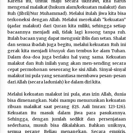
Karena itu, untuk maju secara ukhrawi, kita harus
mengenal malaikat (hukum alam/kekuatan malakut) dan
Ruh (Jibril/Nur Muhammad). Melalui itulah jiwa kita bisa
terkoneksi dengan Allah. Melalui merekalah “kekuatan”
(qadar malakut) dari Quran kita miliki, sehingga setiap
bacaannya menjadi asli, tidak lagi kosong tanpa ruh.
Itulah bacaan yang dapat mengusir iblis dan setan. Shalat
dan semua ibadah juga begitu, melalui kekuatan Ruh ini
gerak kita menjadi
khusyuk
dan tembus ke alam Tuhan.
Dalam doa-doa juga berlaku hal yang sama. Kekuatan
malakut dan Ruh inilah yang akan men-sending secara
cepat permohonan seseorang ke sisi Allah. Sinyal-sinyal
malakut ini pula yang senantiasa membawa pesan-pesan
dari Allah (secara laduniah) ke dalam diri kita.
Melalui kekuatan malakut ini pula, atas izin Allah, dunia
bisa dimenangkan. Nabi mampu menurunkan kekuatan
ribuan malaikat saat perang (QS. Aali Imran: 123-126).
Kekuatan itu masuk dalam jiwa para pasukannya.
Sehingga, dengan jumlah sedikit dan persenjataan
sederhana, musuh bisa dikalahkan. Bahkan uniknya,
semua perang Beliau menangkan. Secara empiris,