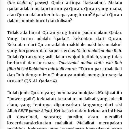
(the night of power).
Qadar artinya “kekuatan”. Malam
qadar adalah malam turunnya Quran. Quran yang mana,
atau Quran dalam bentuk apa yang turun? Apakah Quran
dalam bentuk huruf dan tulisan?
Tidak ada huruf Quran yang turun pada malam Qadar.
Yang turun adalah “qadar”, kekuatan dari Quran.
Kekuatan dari Quran adalah makhluk-makhluk malakut
yang berpower dan super cerdas. Yaitu
malaikat dan Ruh
.
Itulah Quran yang asli, dalam wujud batiniah, yang tidak
berhuruf dan bersuara.
Tanazzalul malaa-ikatu war-Ruh
fiiha bi izni Rabbihim min kulli amrin
. “Turun para malaikat
dan Ruh dengan izin Tuhannya untuk mengatur segala
urusan” (QS. Al-Qadar: 4).
Itulah jenis Quran yang membawa mukjizat. Mukjizat itu
“power gaib”, kekuatan-kekuatan malaikat yang ada di
alam, yang tentunya dipancarkan langsung dari sisi
Allah SWT
(amar Allah)
. Ketika kekuatan-kekuatan ini bisa
di download, seorang muslim akan memiliki
kecerdasan/kekuatan malaikat. Malaikat merupakan