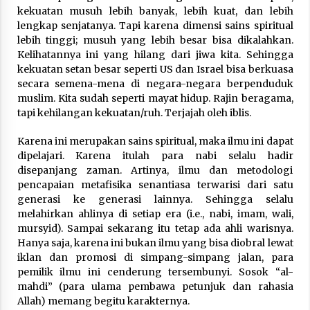
kekuatan musuh lebih banyak, lebih kuat, dan lebih
lengkap senjatanya. Tapi karena dimensi sains spiritual
lebih tinggi; musuh yang lebih besar bisa dikalahkan.
Kelihatannya ini yang hilang dari jiwa kita. Sehingga
kekuatan setan besar seperti US dan Israel bisa berkuasa
secara semena-mena di negara-negara berpenduduk
muslim. Kita sudah seperti mayat hidup. Rajin beragama,
tapi kehilangan kekuatan/ruh. Terjajah oleh iblis.
Karena ini merupakan sains spiritual, maka ilmu ini dapat
dipelajari. Karena itulah para nabi selalu hadir
disepanjang zaman. Artinya, ilmu dan metodologi
pencapaian metafisika senantiasa terwarisi dari satu
generasi ke generasi lainnya. Sehingga selalu
melahirkan ahlinya di setiap era (i.e., nabi, imam, wali,
mursyid). Sampai sekarang itu tetap ada ahli warisnya.
Hanya saja, karena ini bukan ilmu yang bisa diobral lewat
iklan dan promosi di simpang-simpang jalan, para
pemilik ilmu ini cenderung tersembunyi. Sosok “al-
mahdi” (para ulama pembawa petunjuk dan rahasia
Allah) memang begitu karakternya.