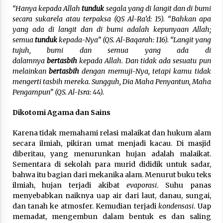
“Hanya kepada Allah
tunduk
segala yang di langit dan di bumi
secara sukarela atau terpaksa (QS Al-Ra’d: 15). “Bahkan apa
yang ada di langit dan di bumi adalah kepunyaan Allah;
semua
tunduk
kepada-Nya” (QS. Al-Baqarah: 116). “Langit yang
tujuh, bumi dan semua yang ada di
dalamnya
bertasbih
kepada Allah. Dan tidak ada sesuatu pun
melainkan
bertasbih
dengan memuji-Nya, tetapi kamu tidak
mengerti tasbih mereka. Sungguh, Dia Maha Penyantun, Maha
Pengampun” (QS. Al-Isra: 44).
Dikotomi Agama dan Sains
Karena tidak memahami relasi malaikat dan hukum alam
secara ilmiah, pikiran umat menjadi kacau. Di masjid
diberitau, yang menurunkan hujan adalah malaikat.
Sementara di sekolah para murid dididik untuk sadar,
bahwa itu bagian dari mekanika alam. Menurut buku teks
ilmiah, hujan terjadi akibat
evaporasi
. Suhu panas
menyebabkan naiknya uap air dari laut, danau, sungai,
dan tanah ke atmosfer. Kemudian terjadi
kondensasi
. Uap
memadat, mengembun dalam bentuk es dan saling