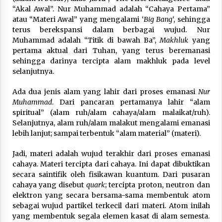
Nubuwwat
“Akal Awal”. Nur Muhammad adalah “Cahaya Pertama”
4 months ago
atau “Materi Awal” yang mengalami ‘
Big Bang
‘, sehingga
terus berekspansi dalam berbagai wujud. Nur
Muhammad adalah “Titik di bawah Ba”,
Makhluk
yang
pertama aktual dari Tuhan, yang terus beremanasi
sehingga darinya tercipta alam makhluk pada level
selanjutnya.
Ada dua jenis alam yang lahir dari proses emanasi
Nur
Muhammad
. Dari pancaran pertamanya lahir “alam
spiritual” (alam ruh/alam cahaya/alam malaikat/ruh).
Selanjutnya, alam ruh/alam malakut mengalami emanasi
lebih lanjut; sampai terbentuk “alam material” (materi).
Jadi, materi adalah wujud terakhir dari proses emanasi
cahaya. Materi tercipta dari cahaya. Ini dapat dibuktikan
secara saintifik oleh fisikawan kuantum. Dari pusaran
cahaya yang disebut
quark
; tercipta proton, neutron dan
elektron yang secara bersama-sama membentuk atom
sebagai wujud partikel terkecil dari materi. Atom inilah
yang membentuk segala elemen kasat di alam semesta.