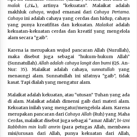
malak
(ملاك), artinya “kekuatan”. Malaikat adalah
makhluk
cahaya
, wujud emanasi dari
Cahaya
Pertama
.
Cahaya
ini adalah cahaya yang cerdas dan hidup, cahaya
yang punya kreatifitas dan kekuatan.
Malaikat
adalah
kekuatan-kekuatan cerdas dan kreatif yang mengelola
alam secara “gaib”.
Karena ia merupakan wujud pancaran Allah (Nurullah),
maka disebut juga sebagai “hukum-hukum Allah”
(Sunnatullah).
Allah adalah cahaya langit dan bumi
(QS. An-
Nur: 35). Malaikat adalah cahaya,
sunnatullah
yang
menaungi alam. Sunnatullah ini sifatnya “gaib”, tidak
kasat. Tapi dialah yang mengatur alam.
Malaikat adalah kekuatan, atau “utusan” Tuhan yang ada
di alam. Malaikat adalah dimensi gaib dari materi alam.
Kekuatan inilah yang mengatur/mengelola alam. Karena
merupakan pancaran dari
Cahaya Allah
(Ruh) yang Maha
Cerdas, malaikat disebut juga sebagai “amar Allah”,
bi-izni
Rabbihim min kulli amrin
(para petugas Allah, membawa
misi/urusan dari Allah, punya kekuatan dari Allah,