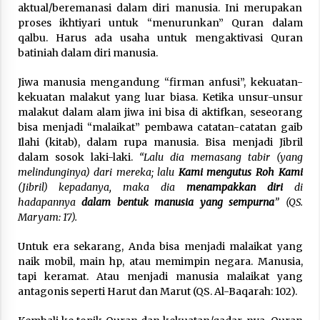
aktual/beremanasi dalam diri manusia. Ini merupakan
proses ikhtiyari untuk “menurunkan” Quran dalam
qalbu. Harus ada usaha untuk mengaktivasi Quran
batiniah dalam diri manusia.
Jiwa manusia mengandung “firman anfusi”, kekuatan-
kekuatan malakut yang luar biasa. Ketika unsur-unsur
malakut dalam alam jiwa ini bisa di aktifkan, seseorang
bisa menjadi “malaikat” pembawa catatan-catatan gaib
Ilahi (kitab), dalam rupa manusia. Bisa menjadi Jibril
dalam sosok laki-laki.
“Lalu dia memasang tabir (yang
melindunginya) dari mereka; lalu
Kami mengutus Roh Kami
(Jibril) kepadanya, maka dia
menampakkan diri
di
hadapannya
dalam bentuk manusia yang sempurna
” (QS.
Maryam: 17).
Untuk era sekarang, Anda bisa menjadi malaikat yang
naik mobil, main hp, atau memimpin negara. Manusia,
tapi keramat. Atau menjadi manusia malaikat yang
antagonis seperti Harut dan Marut (QS. Al-Baqarah: 102).