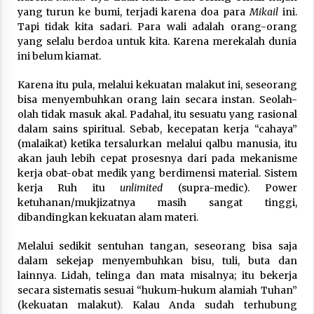
yang turun ke bumi, terjadi karena doa para
Mikail
ini.
Tapi tidak kita sadari. Para wali adalah orang-orang
yang selalu berdoa untuk kita. Karena merekalah dunia
ini belum kiamat.
Karena itu pula, melalui kekuatan malakut ini, seseorang
bisa menyembuhkan orang lain secara instan. Seolah-
olah tidak masuk akal. Padahal, itu sesuatu yang rasional
dalam sains spiritual. Sebab, kecepatan kerja “cahaya”
(malaikat) ketika tersalurkan melalui qalbu manusia, itu
akan jauh lebih cepat prosesnya dari pada mekanisme
kerja obat-obat medik yang berdimensi material. Sistem
kerja Ruh itu
unlimited
(supra-medic). Power
ketuhanan/mukjizatnya masih sangat tinggi,
dibandingkan kekuatan alam materi.
Melalui sedikit sentuhan tangan, seseorang bisa saja
dalam sekejap menyembuhkan bisu, tuli, buta dan
lainnya. Lidah, telinga dan mata misalnya; itu bekerja
secara sistematis sesuai “hukum-hukum alamiah Tuhan”
(kekuatan malakut). Kalau Anda sudah terhubung