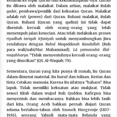
Kembali ke topik Quran dan kekuatan/qadar-nya. Quran
itu dibawa oleh malaikat. Dalam artian, malaikat itulah
qadar
, pembawa/pemilik dari kekuatan Quran. Malaikat
adalah
ruh
(power) dari Quran. Ruhani malaikat, itulah
Quran. Ruhani (Quran yang qadim) ini tidak dapat
disentuh kecuali oleh orang-orang yang telah
menempuh jalan kesucian. Atau telah melakukan proses
riyadhah tariqah
irfaniyah
untuk menyambungkan jiwa
rendahnya dengan
Ruhul Muqaddasah Rasulullah
(Ruh
para wali/nabi/Nur Muhammad).
Lā yamassuhū illal-
muṭahharụn
. “Tidak menyentuhnya kecuali orang-orang
yang disucikan” (QS. Al-Waqiah: 79).
Sementara, Quran yang kita punya di rumah, itu Quran
dalam dimensi material. Itu huruf dan tulisan. Kertas dan
tinta. Cetakan manusia. Karena itu sifatnya “baharu”. Bisa
lapuk. Tidak memiliki kekuatan atau mukjizat. Tidak
sesuci Kitab dalam wujud Ruh Quddus. Kafirpun bisa
menyentuh dan membacanya. Bahkan bisa lebih fasih
dari kita. Orang Aceh bahkan pernah diajari Quran
selama bertahun-tahun oleh Snouck Hurgronje (1857-
1936), seorang Yahudi mata-mata Belanda yang