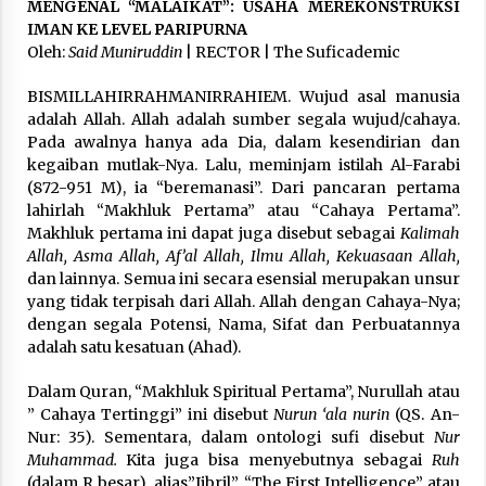
3 months ago
MENGENAL “MALAIKAT”: USAHA MEREKONSTRUKSI
IMAN KE LEVEL PARIPURNA
Oleh:
Said Muniruddin
| RECTOR | The Suficademic
Takut Mati
3 months ago
BISMILLAHIRRAHMANIRRAHIEM. Wujud asal manusia
adalah Allah. Allah adalah sumber segala wujud/cahaya.
Pada awalnya hanya ada Dia, dalam kesendirian dan
Said Muniruddin Latih Mental dan Spiritual 80
kegaiban mutlak-Nya. Lalu, meminjam istilah Al-Farabi
Siswa YPHC
(872-951 M), ia “beremanasi”. Dari pancaran pertama
3 months ago
lahirlah “Makhluk Pertama” atau “Cahaya Pertama”.
Makhluk pertama ini dapat juga disebut sebagai
Kalimah
Allah, Asma Allah, Af’al Allah, Ilmu Allah, Kekuasaan Allah,
Said Muniruddin Beri Pelatihan dan Motivasi
untuk 179 Guru Diniyah Disdikbud Kota Banda
dan lainnya. Semua ini secara esensial merupakan unsur
Aceh
yang tidak terpisah dari Allah. Allah dengan Cahaya-Nya;
4 months ago
dengan segala Potensi, Nama, Sifat dan Perbuatannya
adalah satu kesatuan (Ahad).
SELVi: Sebuah Model Motivasi dalam
Kepemimpinan Bisnis
Dalam Quran, “Makhluk Spiritual Pertama”, Nurullah atau
4 months ago
” Cahaya Tertinggi” ini disebut
Nurun ‘ala nurin
(QS. An-
Nur: 35). Sementara, dalam ontologi sufi disebut
Nur
Muhammad.
Kita juga bisa menyebutnya sebagai
Ruh
Eksistensi Iran dalam Tiga Ayat: Memahami
Aliansi Yahudi dan Kristen dalam Dinamika
(dalam R besar), alias”Jibril”, “The First Intelligence” atau