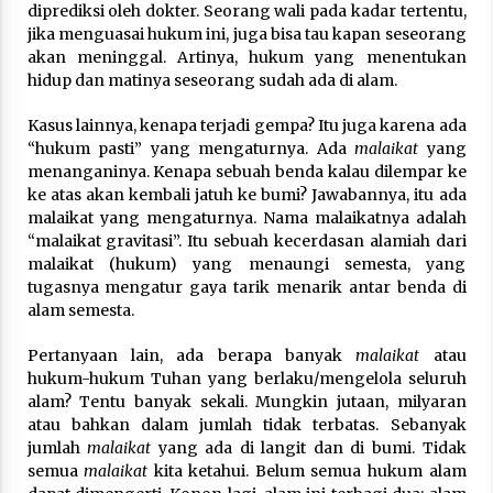
diprediksi oleh dokter. Seorang wali pada kadar tertentu,
jika menguasai hukum ini, juga bisa tau kapan seseorang
akan meninggal. Artinya, hukum yang menentukan
hidup dan matinya seseorang sudah ada di alam.
Kasus lainnya, kenapa terjadi gempa? Itu juga karena ada
“hukum pasti” yang mengaturnya. Ada
malaikat
yang
menanganinya. Kenapa sebuah benda kalau dilempar ke
ke atas akan kembali jatuh ke bumi? Jawabannya, itu ada
malaikat yang mengaturnya. Nama malaikatnya adalah
“malaikat gravitasi”. Itu sebuah kecerdasan alamiah dari
malaikat (hukum) yang menaungi semesta, yang
tugasnya mengatur gaya tarik menarik antar benda di
alam semesta.
Pertanyaan lain, ada berapa banyak
malaikat
atau
hukum-hukum Tuhan yang berlaku/mengelola seluruh
alam? Tentu banyak sekali. Mungkin jutaan, milyaran
atau bahkan dalam jumlah tidak terbatas. Sebanyak
jumlah
malaikat
yang ada di langit dan di bumi. Tidak
semua
malaikat
kita ketahui. Belum semua hukum alam