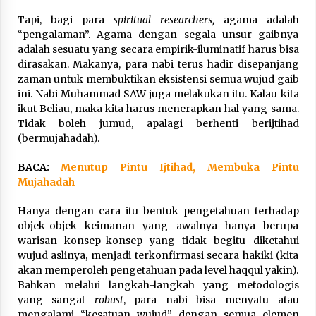
Tapi, bagi para
spiritual researchers,
agama adalah
“pengalaman”. Agama dengan segala unsur gaibnya
adalah sesuatu yang secara empirik-iluminatif harus bisa
dirasakan. Makanya, para nabi terus hadir disepanjang
zaman untuk membuktikan eksistensi semua wujud gaib
ini. Nabi Muhammad SAW juga melakukan itu. Kalau kita
ikut Beliau, maka kita harus menerapkan hal yang sama.
Tidak boleh jumud, apalagi berhenti berijtihad
(bermujahadah).
BACA:
Menutup Pintu Ijtihad, Membuka Pintu
Mujahadah
Hanya dengan cara itu bentuk pengetahuan terhadap
objek-objek keimanan yang awalnya hanya berupa
warisan konsep-konsep yang tidak begitu diketahui
wujud aslinya, menjadi terkonfirmasi secara hakiki (kita
akan memperoleh pengetahuan pada level haqqul yakin).
Bahkan melalui langkah-langkah yang metodologis
yang sangat
robust
, para nabi bisa menyatu atau
mengalami “kesatuan wujud” dengan semua elemen