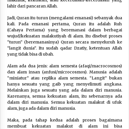
makhluk, kekuatan, atau kecerdasan-kecerdasan yang
lahir dari pancaran Allah.
Jadi, Quran itu turun (mengalami emanasi) sebanyak dua
kali. Pada emanasi pertama, Quran itu adalah Ruh
(Cahaya Pertama) yang beremanasi dalam berbagai
wujud/kekuatan malakutiyah di alam. Itu disebut proses
“turun” (beremanasinya) Quran secara menyeluruh ke
“langit dunia”. Itu sudah qadar Dzatiy, ketentuan Allah
yang tidak bisa di ubah.
Alam ada dua jenis: alam semesta (afaqi/macrocosmos)
dan alam insan (anfusi/microcosmos). Manusia adalah
“miniatur” atau replika alam semesta. “Langit” bukan
hanya sesuatu yang gaib yang menyelimuti angkasa.
Melainkan juga sesuatu yang ada dalam diri manusia.
Karenanya, semua kekuatan alam, itu sebenarnya ada
dalam diri manusia. Semua kekuatan malakut di ufuk
alam, juga ada dalam diri manusia.
Maka, pada tahap kedua adalah proses bagaimana
membuat kekuatan malakut di alam ini bisa