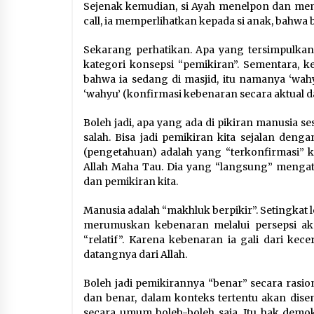
Sejenak kemudian, si Ayah menelpon dan mem
call, ia memperlihatkan kepada si anak, bahwa 
Sekarang perhatikan. Apa yang tersimpulkan 
kategori konsepsi “pemikiran”. Sementara, 
bahwa ia sedang di masjid, itu namanya ‘wahy
‘wahyu’ (konfirmasi kebenaran secara aktual da
Boleh jadi, apa yang ada di pikiran manusia s
salah. Bisa jadi pemikiran kita sejalan denga
(pengetahuan) adalah yang “terkonfirmasi” ke
Allah Maha Tau. Dia yang “langsung” mengatak
dan pemikiran kita.
Manusia adalah “makhluk berpikir”. Setingkat 
merumuskan kebenaran melalui persepsi aka
“relatif”. Karena kebenaran ia gali dari ke
datangnya dari Allah.
Boleh jadi pemikirannya “benar” secara rasio
dan benar, dalam konteks tertentu akan dise
secara umum boleh-boleh saja. Itu hak demokr