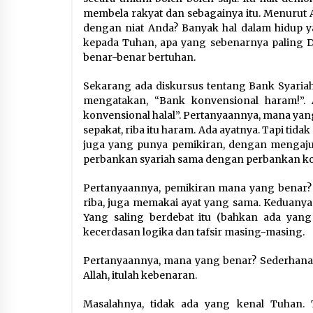
membela rakyat dan sebagainya itu. Menurut A
dengan niat Anda? Banyak hal dalam hidup yan
kepada Tuhan, apa yang sebenarnya paling Di
benar-benar bertuhan.
Sekarang ada diskursus tentang Bank Syari
mengatakan, “Bank konvensional haram!”.
konvensional halal”. Pertanyaannya, mana ya
sepakat, riba itu haram. Ada ayatnya. Tapi tid
juga yang punya pemikiran, dengan mengajuk
perbankan syariah sama dengan perbankan ko
Pertanyaannya, pemikiran mana yang benar? Ya
riba, juga memakai ayat yang sama. Keduan
Yang saling berdebat itu (bahkan ada yan
kecerdasan logika dan tafsir masing-masing.
Pertanyaannya, mana yang benar? Sederhanany
Allah, itulah kebenaran.
Masalahnya, tidak ada yang kenal Tuhan.