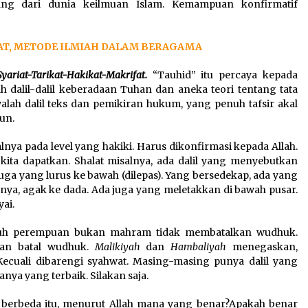
ang dari dunia keilmuan Islam. Kemampuan konfirmatif
AT, METODE ILMIAH DALAM BERAGAMA
yariat-Tarikat-Hakikat-Makrifat.
“Tauhid” itu percaya kepada
ah dalil-dalil keberadaan Tuhan dan aneka teori tentang tata
lah dalil teks dan pemikiran hukum, yang penuh tafsir akal
un.
lnya pada level yang hakiki. Harus dikonfirmasi kepada Allah.
kita dapatkan. Shalat misalnya, ada dalil yang menyebutkan
juga yang lurus ke bawah (dilepas). Yang bersedekap, ada yang
snya, agak ke dada. Ada juga yang meletakkan di bawah pusar.
ai.
h perempuan bukan mahram tidak membatalkan wudhuk.
an batal wudhuk.
Malikiyah
dan
Hambaliyah
menegaskan,
ecuali dibarengi syahwat. Masing-masing punya dalil yang
ya yang terbaik. Silakan saja.
 berbeda itu, menurut Allah mana yang benar?Apakah benar