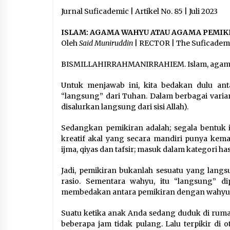
Jurnal Suficademic | Artikel No. 85 | Juli 2023
ISLAM: AGAMA WAHYU ATAU AGAMA PEMIK
Oleh
Said Muniruddin
| RECTOR | The Suficadem
BISMILLAHIRRAHMANIRRAHIEM. Islam, agama
Untuk menjawab ini, kita bedakan dulu an
“langsung” dari Tuhan. Dalam berbagai varian
disalurkan langsung dari sisi Allah).
Sedangkan pemikiran adalah; segala bentuk id
kreatif akal yang secara mandiri punya kema
ijma, qiyas dan tafsir; masuk dalam kategori hasi
Jadi, pemikiran bukanlah sesuatu yang lang
rasio. Sementara wahyu, itu “langsung” di
membedakan antara pemikiran dengan wahyu
Suatu ketika anak Anda sedang duduk di rumah
beberapa jam tidak pulang. Lalu terpikir di