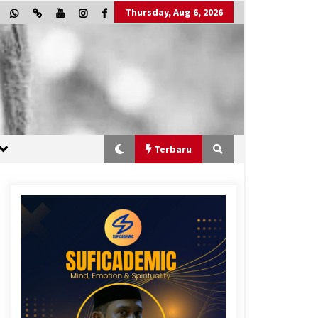
Thursday, Aug 6, 2026
Terbaru
“One Piece”, Cara Barat Mengejar
Mimpi
2 months ago
“Allahukrasi”: The Power of
Management!