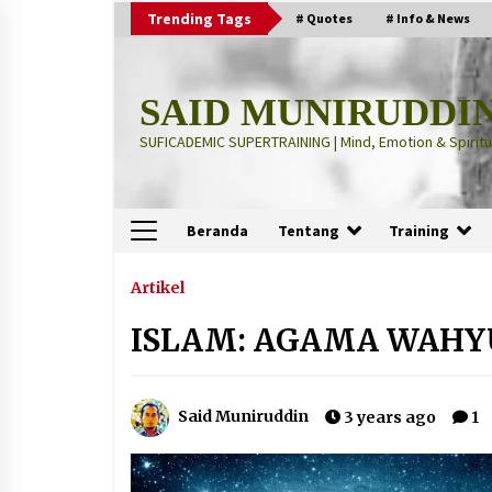
Skip
Trending Tags
# Quotes
# Info & News
to
content
SAID MUNIRUDDI
SUFICADEMIC SUPERTRAINING | Mind, Emotion & Spiritua
Beranda
Tentang
Training
Terbaru
Artikel
ISLAM: AGAMA WAHY
“Thuma’ninah”: Cara Agama
Meregulasi Jiwa yang Gelisah
2 months ago
Said Muniruddin
3 years ago
1
“Pohon Kehidupan”: Mati Dulu, Ba
Hidup