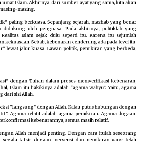
 umat Islam. Akhirnya, dari sumber ayat yang sama, kita akan
) masing-masing.
tik” paling berkuasa. Sepanjang sejarah, mazhab yang benar
u didukung oleh penguasa. Pada akhirnya, politiklah yang
alitas Islam sejak dulu seperti itu. Karena itu sejumlah
 kekuasaan. Sebab, kebenaran cenderung ada pada level itu.
” lewat jalur kuasa. Lawan politik, pemikiran yang berbeda,
kasi” dengan Tuhan dalam proses memverifikasi kebenaran,
al, Islam itu hakikinya adalah “agama wahyu”. Yaitu, agama
ari sisi Allah.
neksi “langsung” dengan Allah. Kalau putus hubungan dengan
tif”. Agama relatif adalah agama pemikiran. Agama dugaan.
 terkonfirmasi kebenarannya, semua masih relatif.
engan Allah menjadi penting. Dengan cara itulah seseorang
 segala tafsir, dugaan, persepsi dan pemikiran yang telah