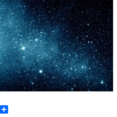
3 months ago
Takut Mati
3 months ago
an
SELVi: Sebuah Model Motivasi
dalam Kepemimpinan Bisnis
4 months ago
ok
gram
Copy
Share