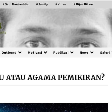
# Said Muniruddin
# Family
# Video
# Hijau Hitam
N
lity
Outbond
Motivasi
Publikasi
News
Galeri
U ATAU AGAMA PEMIKIRAN?
PRABOWO!
2 months ago
ru
“Manusia Digital”: Cerdas Lewat
Sinyal