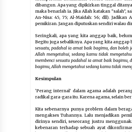
dibangun. Apa yang dipikirkan tinggal ditanyak
maka benarlah ia. Jika Allah katakan “salah”, sa
An-Nisa: 45, 75; Al-Maidah: 56; dll). Jadika
pemikiran. Jangan diputuskan sendiri walau di
Seringkali, apa yang kita anggap baik, belum
Begitu juga sebaliknya. Apa yang kita anggap b
sesuatu, padahal ia amat baik bagimu, dan boleh 
Allah mengetahui, sedang kamu tidak mengetahui”
membenci sesuatu padahal ia amat baik bagimu, d
bagimu, Allah mengetahui sedang kamu tidak menget
Kesimpulan
‘Perang internal’ dalam agama adalah peran
radikal gara-gara itu. Karena agama, selain be
Kita sebenarnya punya problem dalam berag
mengakses Tuhannya. Lalu menjadikan pemikira
dirinya sendiri, seseorang justru mengguna
kebenaran terhadap sebuah ayat dikonfirmasi