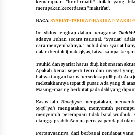
kemampuan “konfirmatif” inilah yang hil
merupakan kecerdasan “makrifat”.
BACA:
SYARIAT-TARIKAT-HAKIKAT-MAKRIF
Ini siklus lengkap dalam beragama:
Tauhid-S
adanya Tuhan secara rasional. “Syariat” adal
cara menyembahnya. Tauhid dan syariat hanya
dalam bentuk ijmak, qiyas, fatwa sampai ke qan
Tauhid dan syariat harus diuji kebenaran aktua
Apakah benar seperti teori dan riwayat yang 
bahwa tangan harus bersedekap (dilipat). Ada 
meletakkannya tepat di pusar. Ada yang di ata
Masing-masing berkutat pada dalil yang dipuny
Kasus lain.
Hanafiyah
mengatakan, menyentu
Syafi’iyah
mengatakan, menyentuh perempu
menyentuh perempuan tidak batal wudhuk. K
dianggap sahih. Semua percaya pendapat ulaman
Pertanyaannya, dari berbagai pendapat yang