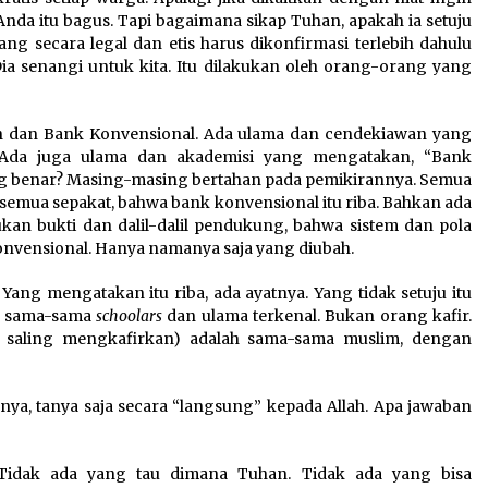
nda itu bagus. Tapi bagaimana sikap Tuhan, apakah ia setuju
g secara legal dan etis harus dikonfirmasi terlebih dahulu
a senangi untuk kita. Itu dilakukan oleh orang-orang yang
ah dan Bank Konvensional. Ada ulama dan cendekiawan yang
 Ada juga ulama dan akademisi yang mengatakan, “Bank
ng benar? Masing-masing bertahan pada pemikirannya. Semua
ak semua sepakat, bahwa bank konvensional itu riba. Bahkan ada
an bukti dan dalil-dalil pendukung, bahwa sistem dan pola
nvensional. Hanya namanya saja yang diubah.
ng mengatakan itu riba, ada ayatnya. Yang tidak setuju itu
ya sama-sama
schoolars
dan ulama terkenal. Bukan orang kafir.
g saling mengkafirkan) adalah sama-sama muslim, dengan
a, tanya saja secara “langsung” kepada Allah. Apa jawaban
 Tidak ada yang tau dimana Tuhan. Tidak ada yang bisa