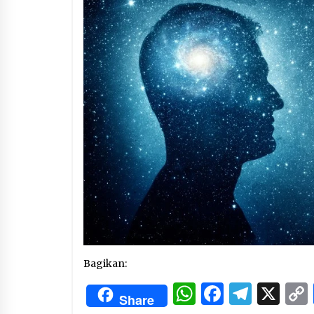
3 months ago
Manajemen “Qaddamat Lighad”:
Menjadi Manusia Visioner dan
Beretika
3 months ago
Said Muniruddin Beri Pelatihan d
Motivasi untuk 179 Guru Diniyah
Disdikbud Kota Banda Aceh
4 months ago
Bagikan:
WhatsApp
Facebo
Tele
X
Share