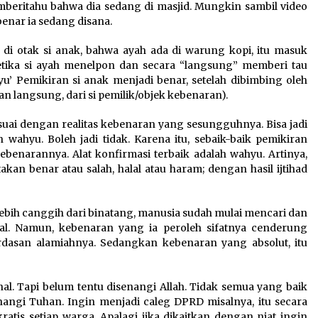
beritahu bahwa dia sedang di masjid. Mungkin sambil video
benar ia sedang disana.
di otak si anak, bahwa ayah ada di warung kopi, itu masuk
ketika si ayah menelpon dan secara “langsung” memberi tau
u’ Pemikiran si anak menjadi benar, setelah dibimbing oleh
n langsung, dari si pemilik/objek kebenaran).
esuai dengan realitas kebenaran yang sesungguhnya. Bisa jadi
n wahyu. Boleh jadi tidak. Karena itu, sebaik-baik pemikiran
benarannya. Alat konfirmasi terbaik adalah wahyu. Artinya,
an benar atau salah, halal atau haram; dengan hasil ijtihad
lebih canggih dari binatang, manusia sudah mulai mencari dan
l. Namun, kebenaran yang ia peroleh sifatnya cenderung
cerdasan alamiahnya. Sedangkan kebenaran yang absolut, itu
nal. Tapi belum tentu disenangi Allah. Tidak semua yang baik
nangi Tuhan. Ingin menjadi caleg DPRD misalnya, itu secara
atis setiap warga. Apalagi jika dikaitkan dengan niat ingin