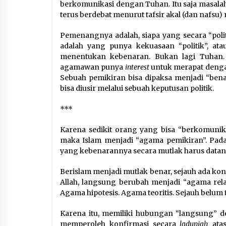
berkomunikasi dengan Tuhan. Itu saja masalah
terus berdebat menurut tafsir akal (dan nafsu
Pemenangnya adalah, siapa yang secara “poli
adalah yang punya kekuasaan “politik”, ata
menentukan kebenaran. Bukan lagi Tuhan. Re
agamawan punya
interest
untuk merapat dengan
Sebuah pemikiran bisa dipaksa menjadi “benar
bisa diusir melalui sebuah keputusan politik.
***
Karena sedikit orang yang bisa “berkomuni
maka Islam menjadi “agama pemikiran”. Padah
yang kebenarannya secara mutlak harus datang d
Berislam menjadi mutlak benar, sejauh ada ko
Allah, langsung berubah menjadi “agama rela
Agama hipotesis. Agama teoritis. Sejauh belum
Karena itu, memiliki hubungan “langsung” d
memperoleh konfirmasi secara
laduniah
atas