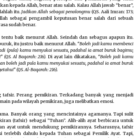
an kepada Allah, benar atau salah. Kalau Allah jawab “benar”,
lahlah itu.
Jadikan Allah sebagai penolongmu
(QS. Aali Imran: 173;
n Allah sebagai pengambil keputusan benar salah dari sebuah
rasa sudah benar.
 tentu baik menurut Allah. Seindah dan sebagus apapun itu.
uruk, itu justru baik menurut Allah.
“Boleh jadi kamu membenci
jadi (pula) kamu menyukai sesuatu, padahal ia amat buruk bagimu;
 (QS. Al Baqarah: 216).
Di ayat lain dikatakan,
“Boleh jadi kamu
an boleh jadi pula kamu menyukai sesuatu, padahal ia amat buruk
ahui” (QS. Al-Baqarah: 216).
g tafsir. Perang pemikiran. Terkadang banyak yang menjadi
rmain pada wilayah pemikiran, juga melibatkan emosi.
ama. Banyak orang yang mencintainya agamanya. Tapi sulit
n (tafsir) sebagai “Tuhan”. Alih-alih ayat berbicara untuk
kan ayat untuk mendukung pemikirannya. Seharusnya, tafsir
 terlebih dahulu kepada Tuhan sebagai Pemilik Ayat. Tapi,