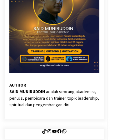
3 months ago
Said Muniruddin Latih Mental dan
Spiritual 80 Siswa YPHC
3 months ago
Eksistensi Iran dalam Tiga Ayat:
Memahami Aliansi Yahudi dan
Kristen dalam Dinamika Nubuwwat
4 months ago
AUTHOR
SAID MUNIRUDDIN
adalah seorang akademisi,
penulis, pembicara dan trainer topik leadership,
spiritual dan pengembangan diri.
TikTok
Instagram
YouTube
Facebook
WhatsApp