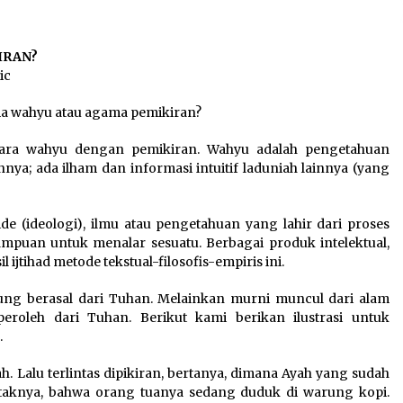
Link
IRAN?
ic
 wahyu atau agama pemikiran?
tara wahyu dengan pemikiran. Wahyu adalah pengetahuan
nya; ada ilham dan informasi intuitif laduniah lainnya (yang
e (ideologi), ilmu atau pengetahuan yang lahir dari proses
mpuan untuk menalar sesuatu. Berbagai produk intelektual,
l ijtihad metode tekstual-filosofis-empiris ini.
sung berasal dari Tuhan. Melainkan murni muncul dari alam
peroleh dari Tuhan. Berikut kami berikan ilustrasi untuk
.
. Lalu terlintas dipikiran, bertanya, dimana Ayah yang sudah
 otaknya, bahwa orang tuanya sedang duduk di warung kopi.