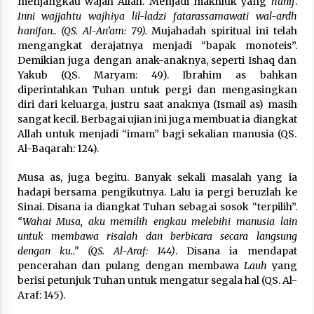
menjangkau wajah Allah. Menjadi makhluk yang
hanif
.
Inni wajjahtu wajhiya lil-ladzi fatarassamawati wal-ardh
hanifan.. (QS. Al-An’am: 79).
Mujahadah spiritual ini telah
mengangkat derajatnya menjadi “bapak monoteis”.
Demikian juga dengan anak-anaknya, seperti Ishaq dan
Yakub (QS. Maryam: 49). Ibrahim as bahkan
diperintahkan Tuhan untuk pergi dan mengasingkan
diri dari keluarga, justru saat anaknya (Ismail as) masih
sangat kecil. Berbagai ujian ini juga membuat ia diangkat
Allah untuk menjadi “imam” bagi sekalian manusia (QS.
Al-Baqarah: 124).
Musa as, juga begitu. Banyak sekali masalah yang ia
hadapi bersama pengikutnya. Lalu ia pergi beruzlah ke
Sinai. Disana ia diangkat Tuhan sebagai sosok “terpilih”.
“Wahai Musa, aku memilih engkau melebihi manusia lain
untuk membawa risalah dan berbicara secara langsung
dengan ku..” (QS. Al-Araf: 144)
. Disana ia mendapat
pencerahan dan pulang dengan membawa
Lauh
yang
berisi petunjuk Tuhan untuk mengatur segala hal (QS. Al-
Araf: 145).