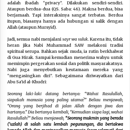
adalah ibadah “privacy”. Dilakukan sendiri-sendiri.
Ataupun berdua-dua (QS. Saba: 46). Makna berdua, bisa
berjamaah. Tapi interaksinya sangat terbatas. Berdua
itupun, biasanya hanya ada hubungan si salik dengan
Allah (ataupun Mursyid).
Jadi, semua nabi menjalani
sayr wa suluk
. Karena itu, tidak
heran jika Nabi Muhammad SAW melakoni tradisi
spiritual serupa. Bahkan sejak muda, ia rutin berkhalwat
di Gua Hirak. Sampai kemudian menerima wahyu untuk
memimpin pergerakan sosial dan politik masyarakatnya.
Nabi juga menyebutkan keutamaan mereka yang
“mengasingkan diri”. Sebagaimana diriwayatkan dari
Abu Sa’id al-Khudri:
Seorang laki-laki datang bertanya: “Wahai Rasulullah,
siapakah manusia yang paling utama?” Beliau menjawab,
“Orang yang berjihad di jalan Allah dengan jiwa dan
hartanya.” Dia bertanya kembali, “Kemudian siapa lagi, wahai
Rasulullah?” Beliau menjawab,
“Seorang mukmin yang berada
(‘uzlah) di salah satu lembah pegunungan, dia bertakwa