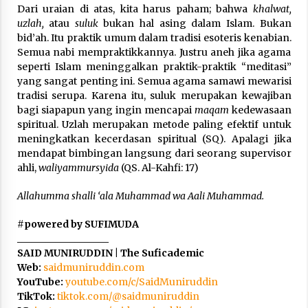
Dari uraian di atas, kita harus paham; bahwa
khalwat,
uzlah,
atau
suluk
bukan hal asing dalam Islam. Bukan
bid’ah. Itu praktik umum dalam tradisi esoteris kenabian.
Semua nabi mempraktikkannya. Justru aneh jika agama
seperti Islam meninggalkan praktik-praktik “meditasi”
yang sangat penting ini. Semua agama samawi mewarisi
tradisi serupa. Karena itu, suluk merupakan kewajiban
bagi siapapun yang ingin mencapai
maqam
kedewasaan
spiritual. Uzlah merupakan metode paling efektif untuk
meningkatkan kecerdasan spiritual (SQ). Apalagi jika
mendapat bimbingan langsung dari seorang supervisor
ahli,
waliyammursyida
(QS. Al-Kahfi: 17)
Allahumma shalli ‘ala Muhammad wa Aali Muhammad.
#
powered by SUFIMUDA
___________________
SAID MUNIRUDDIN | The Suficademic
Web:
saidmuniruddin.com
YouTube:
youtube.com/c/SaidMuniruddin
TikTok:
tiktok.com/@saidmuniruddin