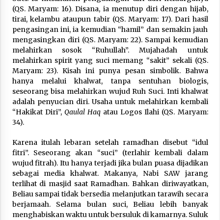
(QS. Maryam: 16). Disana, ia menutup diri dengan hijab,
tirai, kelambu ataupun tabir (QS. Maryam: 17). Dari hasil
pengasingan ini, ia kemudian “hamil” dan semakin jauh
mengasingkan diri (QS. Maryam: 22). Sampai kemudian
melahirkan sosok “Ruhullah”. Mujahadah untuk
melahirkan spirit yang suci memang “sakit” sekali (QS.
Maryam: 23). Kisah ini punya pesan simbolik. Bahwa
hanya melalui khalwat, tanpa sentuhan biologis,
seseorang bisa melahirkan wujud Ruh Suci. Inti khalwat
adalah penyucian diri. Usaha untuk melahirkan kembali
“Hakikat Diri”,
Qaulal Haq
atau Logos Ilahi (QS. Maryam:
34).
Karena itulah lebaran setelah ramadhan disebut “idul
fitri”. Seseorang akan “suci” (terlahir kembali dalam
wujud fitrah). Itu hanya terjadi jika bulan puasa dijadikan
sebagai media khalwat. Makanya, Nabi SAW jarang
terlihat di masjid saat Ramadhan. Bahkan diriwayatkan,
Beliau sampai tidak bersedia melanjutkan tarawih secara
berjamaah. Selama bulan suci, Beliau lebih banyak
menghabiskan waktu untuk bersuluk di kamarnya. Suluk