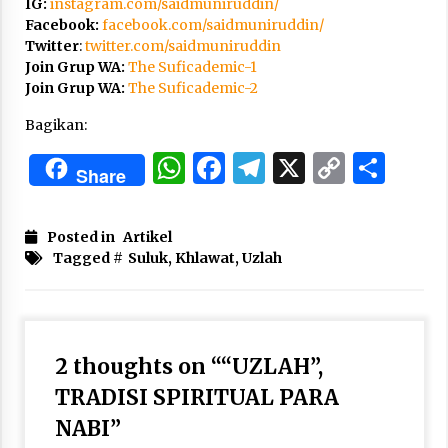
IG:
instagram.com/saidmuniruddin/
Facebook:
facebook.com/saidmuniruddin/
Twitter
:
twitter.com/saidmuniruddin
Join Grup WA:
The Suficademic-1
Join Grup WA:
The Suficademic-2
Bagikan:
WhatsApp
Facebook
Telegram
X
Copy
Sha
Share
Link
Posted in
Artikel
Tagged #
Suluk, Khlawat, Uzlah
2 thoughts on “
“UZLAH”,
TRADISI SPIRITUAL PARA
NABI
”