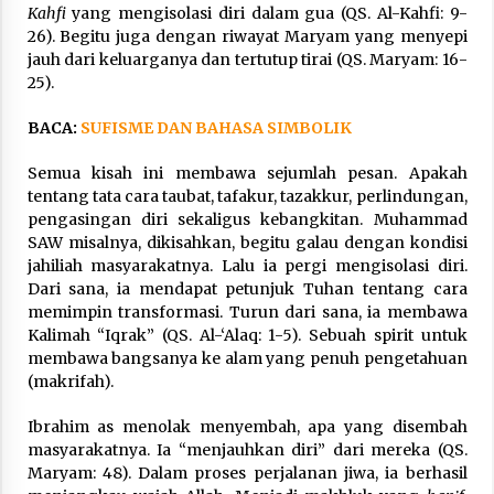
Nubuwwat
Kahfi
yang mengisolasi diri dalam gua (QS. Al-Kahfi: 9-
5 months ago
26). Begitu juga dengan riwayat Maryam yang menyepi
jauh dari keluarganya dan tertutup tirai (QS. Maryam: 16-
25).
BACA:
SUFISME DAN BAHASA SIMBOLIK
Semua kisah ini membawa sejumlah pesan. Apakah
tentang tata cara taubat, tafakur, tazakkur, perlindungan,
pengasingan diri sekaligus kebangkitan. Muhammad
SAW misalnya, dikisahkan, begitu galau dengan kondisi
jahiliah masyarakatnya. Lalu ia pergi mengisolasi diri.
Dari sana, ia mendapat petunjuk Tuhan tentang cara
memimpin transformasi. Turun dari sana, ia membawa
Kalimah “Iqrak” (QS. Al-‘Alaq: 1-5). Sebuah spirit untuk
membawa bangsanya ke alam yang penuh pengetahuan
(makrifah).
Ibrahim as menolak menyembah, apa yang disembah
masyarakatnya. Ia “menjauhkan diri” dari mereka (QS.
Maryam: 48). Dalam proses perjalanan jiwa, ia berhasil