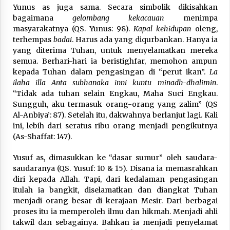
Yunus as juga sama. Secara simbolik dikisahkan
bagaimana
gelombang kekacauan
menimpa
masyarakatnya (QS. Yunus: 98).
Kapal kehidupan
oleng,
terhempas
badai
. Harus ada yang diqurbankan. Hanya ia
yang diterima Tuhan, untuk menyelamatkan mereka
semua. Berhari-hari ia beristighfar, memohon ampun
kepada Tuhan dalam pengasingan di “perut ikan”.
La
ilaha illa Anta subhanaka inni kuntu minadh-dhalimin
.
“Tidak ada tuhan selain Engkau, Maha Suci Engkau.
Sungguh, aku termasuk orang-orang yang zalim” (QS
Al-Anbiya’: 87). Setelah itu, dakwahnya berlanjut lagi. Kali
ini, lebih dari seratus ribu orang menjadi pengikutnya
(As-Shaffat: 147).
Yusuf as, dimasukkan ke “dasar sumur” oleh saudara-
saudaranya (QS. Yusuf: 10 & 15). Disana ia memasrahkan
diri kepada Allah. Tapi, dari kedalaman pengasingan
itulah ia bangkit, diselamatkan dan diangkat Tuhan
menjadi orang besar di kerajaan Mesir. Dari berbagai
proses itu ia memperoleh ilmu dan hikmah. Menjadi ahli
takwil dan sebagainya. Bahkan ia menjadi penyelamat