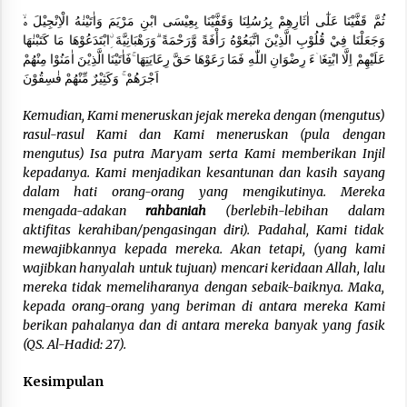
ثُمَّ قَفَّيْنَا عَلٰٓى اٰثَارِهِمْ بِرُسُلِنَا وَقَفَّيْنَا بِعِيْسَى ابْنِ مَرْيَمَ وَاٰتَيْنٰهُ الْاِنْجِيْلَ ەۙ
وَجَعَلْنَا فِيْ قُلُوْبِ الَّذِيْنَ اتَّبَعُوْهُ رَأْفَةً وَّرَحْمَةً ۗوَرَهْبَانِيَّةَ ِۨابْتَدَعُوْهَا مَا كَتَبْنٰهَا
عَلَيْهِمْ اِلَّا ابْتِغَاۤءَ رِضْوَانِ اللّٰهِ فَمَا رَعَوْهَا حَقَّ رِعَايَتِهَا ۚفَاٰتَيْنَا الَّذِيْنَ اٰمَنُوْا مِنْهُمْ
اَجْرَهُمْ ۚ وَكَثِيْرٌ مِّنْهُمْ فٰسِقُوْنَ
Kemudian, Kami meneruskan jejak mereka dengan (mengutus)
rasul-rasul Kami dan Kami meneruskan (pula dengan
mengutus) Isa putra Maryam serta Kami memberikan Injil
kepadanya. Kami menjadikan kesantunan dan kasih sayang
dalam hati orang-orang yang mengikutinya. Mereka
mengada-adakan
rahbaniah
(berlebih-lebihan dalam
aktifitas kerahiban/pengasingan diri). Padahal, Kami tidak
mewajibkannya kepada mereka. Akan tetapi, (yang kami
wajibkan hanyalah untuk tujuan) mencari keridaan Allah, lalu
mereka tidak memeliharanya dengan sebaik-baiknya. Maka,
kepada orang-orang yang beriman di antara mereka Kami
berikan pahalanya dan di antara mereka banyak yang fasik
(QS. Al-Hadid: 27).
Kesimpulan