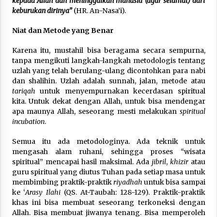
kepada Allah dan meninggalkan manusia (agar selamat) dari
keburukan dirinya”
(HR. An-Nasa’i).
Niat dan Metode yang Benar
Karena itu, mustahil bisa beragama secara sempurna,
tanpa mengikuti langkah-langkah metodologis tentang
uzlah
yang telah berulang-ulang dicontohkan para nabi
dan shalihin. Uzlah adalah sunnah, jalan, metode atau
tariqah
untuk menyempurnakan kecerdasan spiritual
kita. Untuk dekat dengan Allah, untuk bisa mendengar
apa maunya Allah, seseorang mesti melakukan
spiritual
incubation
.
Semua itu ada metodologinya. Ada teknik untuk
mengasah alam ruhani, sehingga proses “wisata
spiritual” mencapai hasil maksimal. Ada
jibril
,
khizir
atau
guru spiritual yang diutus Tuhan pada setiap masa untuk
membimbing praktik-praktik
riyadhah
untuk bisa sampai
ke ‘
Arasy Ilahi
(QS. At-Taubah: 128-129). Praktik-praktik
khas ini bisa membuat seseorang terkoneksi dengan
Allah. Bisa membuat jiwanya tenang. Bisa memperoleh