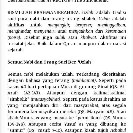
Oleh
Said Muniruddin
| RECTOR | The Suficademic
3 months ago
BISMILLAHIRRAHMANIRRAHIEM.
Uzlah
adalah tradisi
Takut Mati
suci para nabi dan orang-orang shaleh.
Uzlah
adalah
3 months ago
aktifitas untuk
menyingkir, bergeser, meninggalkan
,
menghindar, menyendiri atau menjauhkan dari keramaian
(noise)
. Disebut juga
suluk
atau
khalwat
. Aktifitas ini
tercatat jelas. Baik dalam Quran maupun dalam narasi
Said Muniruddin Latih Mental dan Spiritual 80
Siswa YPHC
sejarah.
3 months ago
Semua Nabi dan Orang Suci Ber-‘Uzlah
Said Muniruddin Beri Pelatihan dan Motivasi
Semua nabi melakukan uzlah. Terkadang diceritakan
untuk 179 Guru Diniyah Disdikbud Kota Banda
dengan bahasa yang terang
(muhkamat)
. Seperti pada
Aceh
kasus 40 hari pertapaan Musa di gunung Sinai (QS. Al-
4 months ago
Araf: 142-143). Ataupun dengan kalimat-kalimat
“simbolik”
(mutasyabihat)
. Seperti pada kasus Ibrahim as
SELVi: Sebuah Model Motivasi dalam
Kepemimpinan Bisnis
yang “menjauhkan diri” dari masyarakat, atas segala
4 months ago
fenomena kemusyrikan mereka (QS. Maryam: 48). Atau
kisah Yunus as yang masuk ke “perut ikan” (QS. Yunus
139-148). Ataupun cerita Yusuf as yang dibuang ke
Eksistensi Iran dalam Tiga Ayat: Memahami
“sumur” (QS. Yusuf: 7-10). Ataupun kisah tujuh
Ashabul
Aliansi Yahudi dan Kristen dalam Dinamika