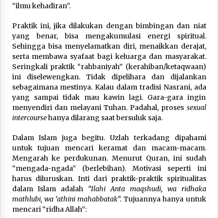
“ilmu kehadiran”.
Praktik ini, jika dilakukan dengan bimbingan dan niat
yang benar, bisa mengakumulasi energi spiritual.
Sehingga bisa menyelamatkan diri, menaikkan derajat,
serta membawa syafaat bagi keluarga dan masyarakat.
Seringkali praktik “rahbaniyah” (kerahiban/ketaqwaan)
ini diselewengkan. Tidak dipelihara dan dijalankan
sebagaimana mestinya. Kalau dalam tradisi Nasrani, ada
yang sampai tidak mau kawin lagi. Gara-gara ingin
menyendiri dan melayani Tuhan. Padahal, proses
sexual
intercourse
hanya dilarang saat bersuluk saja.
Dalam Islam juga begitu. Uzlah terkadang dipahami
untuk tujuan mencari keramat dan macam-macam.
Mengarah ke perdukunan. Menurut Quran, ini sudah
“mengada-ngada” (berlebihan). Motivasi seperti ini
harus diluruskan. Inti dari praktik-praktik spiritualitas
dalam Islam adalah
“Ilahi Anta maqshudi, wa ridhaka
mathlubi, wa ‘athini mahabbatak”.
Tujuannya hanya untuk
mencari “ridha Allah”: