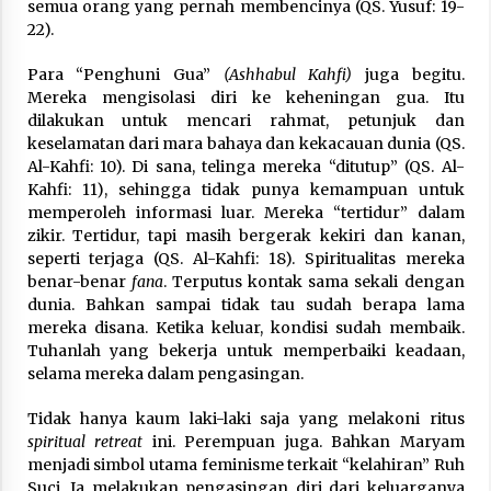
semua orang yang pernah membencinya (QS. Yusuf: 19-
22).
Para “Penghuni Gua”
(Ashhabul Kahfi)
juga begitu.
Mereka mengisolasi diri ke keheningan gua. Itu
dilakukan untuk mencari rahmat, petunjuk dan
keselamatan dari mara bahaya dan kekacauan dunia (QS.
Al-Kahfi: 10). Di sana, telinga mereka “ditutup” (QS. Al-
Kahfi: 11), sehingga tidak punya kemampuan untuk
memperoleh informasi luar. Mereka “tertidur” dalam
zikir. Tertidur, tapi masih bergerak kekiri dan kanan,
seperti terjaga (QS. Al-Kahfi: 18). Spiritualitas mereka
benar-benar
fana
. Terputus kontak sama sekali dengan
dunia. Bahkan sampai tidak tau sudah berapa lama
mereka disana. Ketika keluar, kondisi sudah membaik.
Tuhanlah yang bekerja untuk memperbaiki keadaan,
selama mereka dalam pengasingan.
Tidak hanya kaum laki-laki saja yang melakoni ritus
spiritual retreat
ini. Perempuan juga. Bahkan Maryam
menjadi simbol utama feminisme terkait “kelahiran” Ruh
Suci. Ia melakukan pengasingan diri dari keluarganya