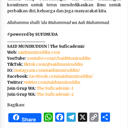
komitmen untuk terus mendedikasikan ilmu untuk
perbaikan diri, keluarga dan juga masyarakat kita.
Allahumma shalli ‘ala Muhammad wa Aali Muhammad.
#
powered by SUFIMUDA
___________________
SAID MUNIRUDDIN | The Suficademic
Web:
saidmuniruddin.com
YouTube:
youtube.com/c/SaidMuniruddin
TikTok:
tiktok.com/@saidmuniruddin
IG:
instagram.com/saidmuniruddin/
Facebook:
facebook.com/saidmuniruddin/
Twitter
:
twitter.com/saidmuniruddin
Join Grup WA:
The Suficademic-1
Join Grup WA:
The Suficademic-2
Bagikan:
WhatsApp
Facebook
Telegram
X
Copy
Sha
Share
Link