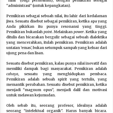
“nilai” (bagi perubahan), dengan pemikiran sebagai
Nubuwwat
“administrasi” (untuk kepangkatan).
5 months ago
Pemikiran sebagai sebuah nilai, itu lahir dari kedalaman
jiwa. Sesuatu disebut sebagai pemikiran, ketika apa yang
Anda pikirkan itu punya resonansi yang tinggi.
Pemikiran bukanlah
point
. Melainkan
power
. Ketika yang
ditulis dan bicarakan bergulir sebagai sebuah dialektika
yang mencerahkan, itulah pemikiran. Pemikiran adalah
untaian ’emas’, bukan setumpuk sampah yang keluar dari
ujung pena dan lisan.
Sesuatu disebut pemikiran, kalau punya nilai inovatif dan
memiliki dampak bagi masyarakat. Pemikiran adalah
cahaya
, sesuatu yang menghidupkan pembaca.
Pemikiran adalah sebuah spirit yang tertulis, yang
memantik perubahan. Sesuatu disebut pemikiran, ketika
menjadi “magnum opus”, menjadi dalil dan motivasi
untuk melawan kejumudan.
Oleh sebab itu, seorang profesor, idealnya adalah
seorang “intelektual organik”. Harus banyak bicara.