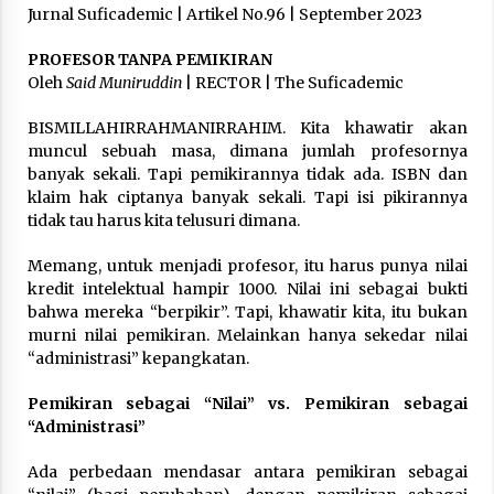
3 months ago
Jurnal Suficademic | Artikel No.96 | September 2023
PROFESOR TANPA PEMIKIRAN
Takut Mati
Oleh
Said Muniruddin
| RECTOR | The Suficademic
3 months ago
BISMILLAHIRRAHMANIRRAHIM. Kita khawatir akan
muncul sebuah masa, dimana jumlah profesornya
Said Muniruddin Latih Mental dan Spiritual 80
banyak sekali. Tapi pemikirannya tidak ada. ISBN dan
Siswa YPHC
klaim hak ciptanya banyak sekali. Tapi isi pikirannya
3 months ago
tidak tau harus kita telusuri dimana.
Memang, untuk menjadi profesor, itu harus punya nilai
Said Muniruddin Beri Pelatihan dan Motivasi
untuk 179 Guru Diniyah Disdikbud Kota Banda
kredit intelektual hampir 1000. Nilai ini sebagai bukti
Aceh
bahwa mereka “berpikir”. Tapi, khawatir kita, itu bukan
4 months ago
murni nilai pemikiran. Melainkan hanya sekedar nilai
“administrasi” kepangkatan.
SELVi: Sebuah Model Motivasi dalam
Kepemimpinan Bisnis
Pemikiran sebagai “Nilai” vs. Pemikiran sebagai
4 months ago
“Administrasi”
Eksistensi Iran dalam Tiga Ayat: Memahami
Ada perbedaan mendasar antara pemikiran sebagai
Aliansi Yahudi dan Kristen dalam Dinamika