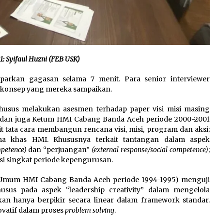
1: Syifaul Huzni (FEB USK)
arkan gagasan selama 7 menit. Para senior interviewer
 konsep yang mereka sampaikan.
khusus melakukan asesmen terhadap paper visi misi masing
y” dan juga Ketum HMI Cabang Banda Aceh periode 2000-2001
tata cara membangun rencana visi, misi, program dan aksi;
ma khas HMI. Khususnya terkait tantangan dalam aspek
mpetence)
dan “perjuangan”
(external response/social competence)
;
si singkat periode kepengurusan.
 Umum HMI Cabang Banda Aceh periode 1994-1995) menguji
usus pada aspek “leadership creativity” dalam mengelola
kan hanya berpikir secara linear dalam framework standar.
vatif dalam proses
problem solving
.