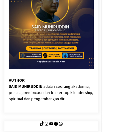
3 months ago
Said Muniruddin Latih Mental dan
Spiritual 80 Siswa YPHC
3 months ago
Eksistensi Iran dalam Tiga Ayat:
Memahami Aliansi Yahudi dan
Kristen dalam Dinamika Nubuwwat
5 months ago
AUTHOR
SAID MUNIRUDDIN
adalah seorang akademisi,
penulis, pembicara dan trainer topik leadership,
spiritual dan pengembangan diri.
TikTok
Instagram
YouTube
Facebook
WhatsApp