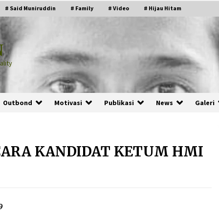
# Said Muniruddin
# Family
# Video
# Hijau Hitam
N
lity
Outbond
Motivasi
Publikasi
News
Galeri
CARA KANDIDAT KETUM HMI
PRABOWO!
2 months ago
ru
“Manusia Digital”: Cerdas Lewat
9
Sinyal