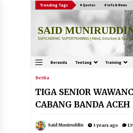
Skip
Trending Tags
# Quotes
# Info & News
to
content
SAID MUNIRUDDI
SUFICADEMIC SUPERTRAINING | Mind, Emotion & Spiritua
Beranda
Tentang
Training
Terbaru
Berita
TIGA SENIOR WAWAN
“Thuma’ninah”: Cara Agama
Meregulasi Jiwa yang Gelisah
CABANG BANDA ACEH
2 months ago
“Pohon Kehidupan”: Mati Dulu, Ba
Said Muniruddin
3 years ago
13
Hidup