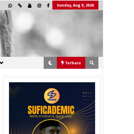
Sunday, Aug 9, 2026
Terbaru
“One Piece”, Cara Barat Mengejar
Mimpi
3 months ago
“Allahukrasi”: The Power of
Management!