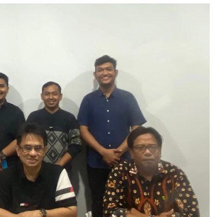
3 months ago
Takut Mati
3 months ago
an
SELVi: Sebuah Model Motivasi
dalam Kepemimpinan Bisnis
4 months ago