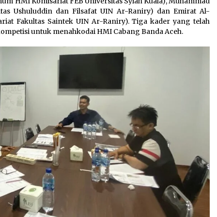
mum HMI Komisariat FEB Universitas Syiah Kuala), Muhammad
as Ushuluddin dan Filsafat UIN Ar-Raniry) dan Emirat Al-
t Fakultas Saintek UIN Ar-Raniry). Tiga kader yang telah
rkompetisi untuk menahkodai HMI Cabang Banda Aceh.