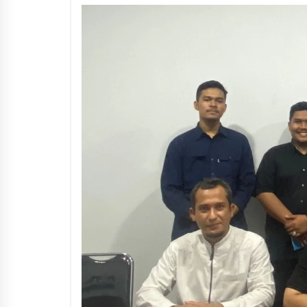
3 months ago
Manajemen “Qaddamat Lighad”:
Menjadi Manusia Visioner dan
Beretika
3 months ago
Said Muniruddin Beri Pelatihan d
Motivasi untuk 179 Guru Diniyah
Disdikbud Kota Banda Aceh
4 months ago