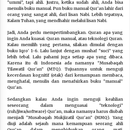
“ummi”, tapi ahli. Justru, ketika sudah ahli, Anda bisa
menulis buku manual. Pun buku manual Qur’an lahir dari
orang yang sangat ahli, dari lisan Nabi. Lebih tepatnya,
Kalam Tuhan, yang mendhahir melalui lisan Nabi.
Jadi, Anda perlu mempertimbangkan. Quran apa yang
ingin Anda kuasai. Quran manual, atau teknologi Quran.
Kalau memilih yang pertama, silakan dimulai dengan
buku Iqro’ 1-6. Lalu lanjut dengan mushaf “suci” yang
lebih tebal. Lalu pahami juga setiap apa yang dibaca.
Karena itu di Indonesia ada namanya “Musabaqah
Tilawatil Qur’an” (MTQ). Tujuannya untuk menguji
kecerdasan kognitif (otak) dari kemampuan membaca,
menghafal, menulis dan menafsirkan buku “manual”
Qur’an.
Sedangkan kalau Anda ingin menguji keahlian
seseorang dalam menguasai “teknologi”
(ruh/jiwa/software) Qur’an, maka namanya harus diubah
menjadi “Musabaqah Mukjizatil Qur’an” (MMQ). Yang
diuji adalah sejauh mana kemampuan seorang ahli
Qur’an dalam menghidupkan orang mati,