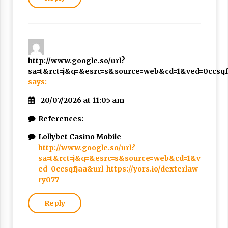
http://www.google.so/url?
sa=t&rct=j&q=&esrc=s&source=web&cd=1&ved=0ccsqfja
says:
20/07/2026 at 11:05 am
References:
Lollybet Casino Mobile
http://www.google.so/url?
sa=t&rct=j&q=&esrc=s&source=web&cd=1&v
ed=0ccsqfjaa&url=https://yors.io/dexterlaw
ry077
Reply