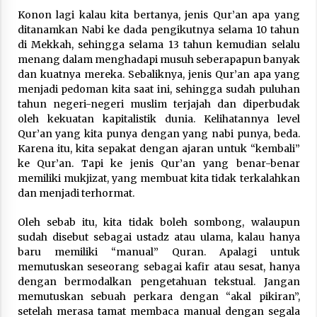
Konon lagi kalau kita bertanya, jenis Qur’an apa yang
ditanamkan Nabi ke dada pengikutnya selama 10 tahun
di Mekkah, sehingga selama 13 tahun kemudian selalu
menang dalam menghadapi musuh seberapapun banyak
dan kuatnya mereka. Sebaliknya, jenis Qur’an apa yang
menjadi pedoman kita saat ini, sehingga sudah puluhan
tahun negeri-negeri muslim terjajah dan diperbudak
oleh kekuatan kapitalistik dunia. Kelihatannya level
Qur’an yang kita punya dengan yang nabi punya, beda.
Karena itu, kita sepakat dengan ajaran untuk “kembali”
ke Qur’an. Tapi ke jenis Qur’an yang benar-benar
memiliki mukjizat, yang membuat kita tidak terkalahkan
dan menjadi terhormat.
Oleh sebab itu, kita tidak boleh sombong, walaupun
sudah disebut sebagai ustadz atau ulama, kalau hanya
baru memiliki “manual” Quran. Apalagi untuk
memutuskan seseorang sebagai kafir atau sesat, hanya
dengan bermodalkan pengetahuan tekstual. Jangan
memutuskan sebuah perkara dengan “akal pikiran”,
setelah merasa tamat membaca manual dengan segala