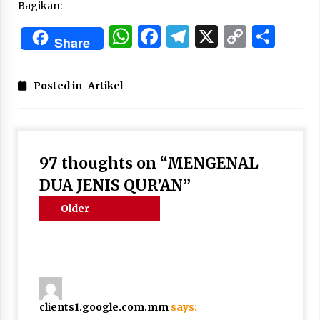
Bagikan:
WhatsApp
Facebook
Telegram
X
Copy
Sha
Share
Link
Posted in
Artikel
97 thoughts on “
MENGENAL
DUA JENIS QUR’AN
”
Comments
Older
navigation
comments
clients1.google.com.mm
says: