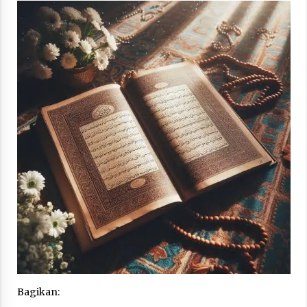
“One Piece”, Cara Barat Mengejar Mimpi
3 months ago
“Pohon Kehidupan”: Mati Dulu, Baru Hidup
3 months ago
“Manusia Digital”: Cerdas Lewat Sinyal
3 months ago
“Allahukrasi”: The Power of Management!
3 months ago
Manajemen “Qaddamat Lighad”: Menjadi
Bagikan:
Manusia Visioner dan Beretika