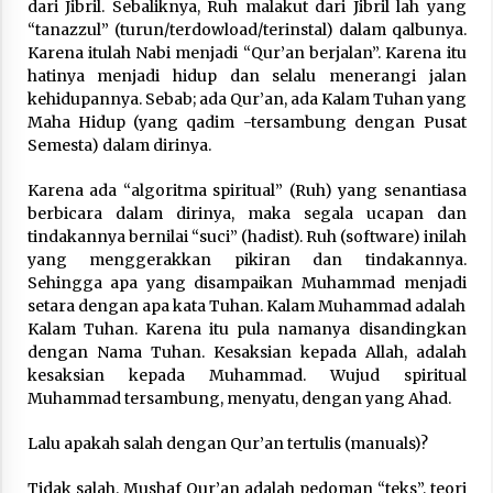
dari Jibril. Sebaliknya, Ruh malakut dari Jibril lah yang
“tanazzul” (turun/terdowload/terinstal) dalam qalbunya.
Karena itulah Nabi menjadi “Qur’an berjalan”. Karena itu
hatinya menjadi hidup dan selalu menerangi jalan
kehidupannya. Sebab; ada Qur’an, ada Kalam Tuhan yang
Maha Hidup (yang qadim -tersambung dengan Pusat
Semesta) dalam dirinya.
Karena ada “algoritma spiritual” (Ruh) yang senantiasa
berbicara dalam dirinya, maka segala ucapan dan
tindakannya bernilai “suci” (hadist). Ruh (software) inilah
yang menggerakkan pikiran dan tindakannya.
Sehingga apa yang disampaikan Muhammad menjadi
setara dengan apa kata Tuhan. Kalam Muhammad adalah
Kalam Tuhan. Karena itu pula namanya disandingkan
dengan Nama Tuhan. Kesaksian kepada Allah, adalah
kesaksian kepada Muhammad. Wujud spiritual
Muhammad tersambung, menyatu, dengan yang Ahad.
Lalu apakah salah dengan Qur’an tertulis (manuals)?
Tidak salah. Mushaf Qur’an adalah pedoman “teks”, teori