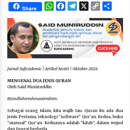
3 months ago
WhatsApp
Facebook
Telegram
X
Copy
Sha
Share
Link
Takut Mati
3 months ago
Said Muniruddin Latih Mental dan Spiritual 80
Siswa YPHC
3 months ago
Jurnal Suficademic | Artikel No.60 | Oktober 2024
Said Muniruddin Beri Pelatihan dan Motivasi
untuk 179 Guru Diniyah Disdikbud Kota Banda
Aceh
MENGENAL DUA JENIS QURAN
4 months ago
Oleh Said Muniruddin
SELVi: Sebuah Model Motivasi dalam
Bismillahirrahmanirrahim
.
Kepemimpinan Bisnis
4 months ago
Sebagai orang Islam, kita wajib tau. Quran itu ada dua
jenis. Pertama, teknologi “software” Qur’an. Kedua, buku
“manual” Qur’an. Keduanya adalah “kitab”, dalam wujud
Eksistensi Iran dalam Tiga Ayat: Memahami
Aliansi Yahudi dan Kristen dalam Dinamika
dan fungsi berbeda.