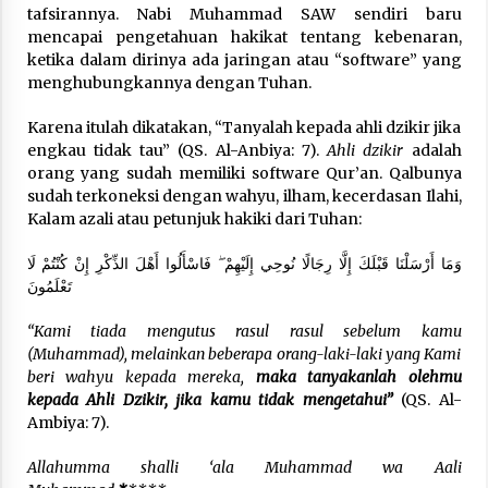
tafsirannya. Nabi Muhammad SAW sendiri baru
mencapai pengetahuan hakikat tentang kebenaran,
ketika dalam dirinya ada jaringan atau “software” yang
menghubungkannya dengan Tuhan.
Karena itulah dikatakan, “Tanyalah kepada ahli dzikir jika
engkau tidak tau” (QS. Al-Anbiya: 7).
Ahli dzikir
adalah
orang yang sudah memiliki software Qur’an. Qalbunya
sudah terkoneksi dengan wahyu, ilham, kecerdasan Ilahi,
Kalam azali atau petunjuk hakiki dari Tuhan:
وَمَا أَرْسَلْنَا قَبْلَكَ إِلَّا رِجَالًا نُوحِي إِلَيْهِمْ ۖ فَاسْأَلُوا أَهْلَ الذِّكْرِ إِنْ كُنْتُمْ لَا
تَعْلَمُونَ
“Kami tiada mengutus rasul rasul sebelum kamu
(Muhammad), melainkan beberapa orang-laki-laki yang Kami
beri wahyu kepada mereka,
maka tanyakanlah olehmu
kepada Ahli Dzikir, jika kamu tidak mengetahui”
(QS. Al-
Ambiya: 7).
Allahumma shalli ‘ala Muhammad wa Aali