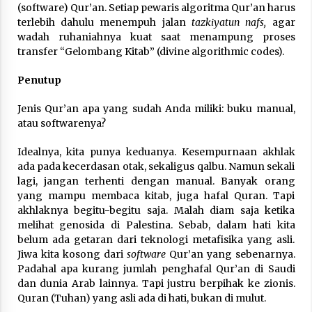
(software) Qur’an. Setiap pewaris algoritma Qur’an harus
terlebih dahulu menempuh jalan
tazkiyatun nafs,
agar
wadah ruhaniahnya kuat saat menampung proses
transfer “Gelombang Kitab” (divine algorithmic codes).
Penutup
Jenis Qur’an apa yang sudah Anda miliki: buku manual,
atau softwarenya?
Idealnya, kita punya keduanya. Kesempurnaan akhlak
ada pada kecerdasan otak, sekaligus qalbu. Namun sekali
lagi, jangan terhenti dengan manual. Banyak orang
yang mampu membaca kitab, juga hafal Quran. Tapi
akhlaknya begitu-begitu saja. Malah diam saja ketika
melihat genosida di Palestina. Sebab, dalam hati kita
belum ada getaran dari teknologi metafisika yang asli.
Jiwa kita kosong dari
software
Qur’an yang sebenarnya.
Padahal apa kurang jumlah penghafal Qur’an di Saudi
dan dunia Arab lainnya. Tapi justru berpihak ke zionis.
Quran (Tuhan) yang asli ada di hati, bukan di mulut.