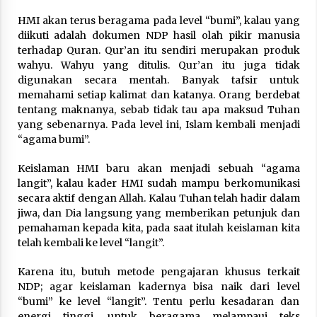
HMI akan terus beragama pada level “bumi”, kalau yang
diikuti adalah dokumen NDP hasil olah pikir manusia
terhadap Quran. Qur’an itu sendiri merupakan produk
wahyu. Wahyu yang ditulis. Qur’an itu juga tidak
digunakan secara mentah. Banyak tafsir untuk
memahami setiap kalimat dan katanya. Orang berdebat
tentang maknanya, sebab tidak tau apa maksud Tuhan
yang sebenarnya. Pada level ini, Islam kembali menjadi
“agama bumi”.
Keislaman HMI baru akan menjadi sebuah “agama
langit”, kalau kader HMI sudah mampu berkomunikasi
secara aktif dengan Allah. Kalau Tuhan telah hadir dalam
jiwa, dan Dia langsung yang memberikan petunjuk dan
pemahaman kepada kita, pada saat itulah keislaman kita
telah kembali ke level “langit”.
Karena itu, butuh metode pengajaran khusus terkait
NDP; agar keislaman kadernya bisa naik dari level
“bumi” ke level “langit”. Tentu perlu kesadaran dan
energi tinggi, untuk beragama melampaui teks