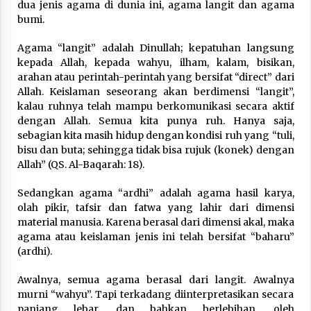
dua jenis agama di dunia ini, agama langit dan agama
Nubuwwat
bumi.
4 months ago
Agama “langit” adalah Dinullah; kepatuhan langsung
kepada Allah, kepada wahyu, ilham, kalam, bisikan,
arahan atau perintah-perintah yang bersifat “direct” dari
Allah. Keislaman seseorang akan berdimensi “langit”,
kalau ruhnya telah mampu berkomunikasi secara aktif
dengan Allah. Semua kita punya ruh. Hanya saja,
sebagian kita masih hidup dengan kondisi ruh yang “tuli,
bisu dan buta; sehingga tidak bisa rujuk (konek) dengan
Allah” (QS. Al-Baqarah: 18).
Sedangkan agama “ardhi” adalah agama hasil karya,
olah pikir, tafsir dan fatwa yang lahir dari dimensi
material manusia. Karena berasal dari dimensi akal, maka
agama atau keislaman jenis ini telah bersifat “baharu”
(ardhi).
Awalnya, semua agama berasal dari langit. Awalnya
murni “wahyu”. Tapi terkadang diinterpretasikan secara
panjang lebar, dan bahkan berlebihan, oleh