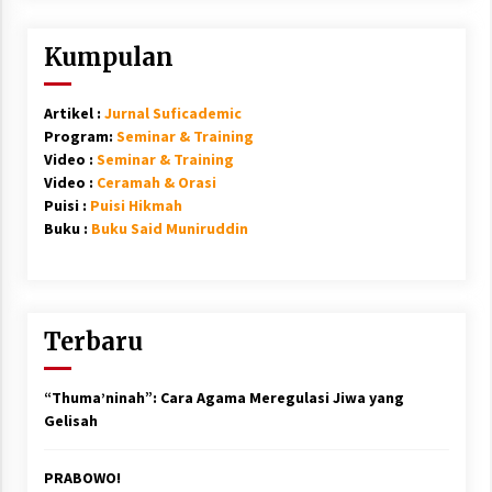
Kumpulan
Artikel :
Jurnal Suficademic
Program:
Seminar & Training
Video :
Seminar & Training
Video :
Ceramah & Orasi
Puisi :
Puisi Hikmah
Buku :
Buku Said Muniruddin
Terbaru
“Thuma’ninah”: Cara Agama Meregulasi Jiwa yang
Gelisah
PRABOWO!