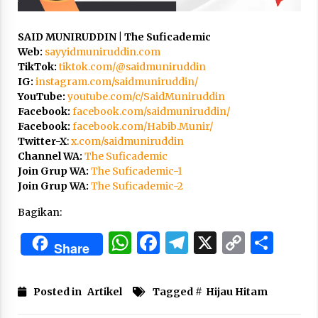
SAID MUNIRUDDIN | The Suficademic
Web:
sayyidmuniruddin.com
TikTok:
tiktok.com/@saidmuniruddin
IG:
instagram.com/saidmuniruddin/
YouTube:
youtube.com/c/SaidMuniruddin
Facebook:
facebook.com/saidmuniruddin/
Facebook:
facebook.com/Habib.Munir/
Twitter-X
:
x.com/saidmuniruddin
Channel WA:
The Suficademic
Join Grup WA:
The Suficademic-1
Join Grup WA:
The Suficademic-2
Bagikan:
WhatsApp
Facebook
Telegram
X
Copy
Sha
Share
Link
Posted in
Artikel
Tagged #
Hijau Hitam