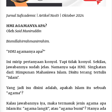
3 months ago
Takut Mati
Jurnal Suficademic | Artikel No.65 | Oktober 2024
3 months ago
HMI AGAMANYA APA?
Oleh
Said Muniruddin
Said Muniruddin Latih Mental dan Spiritual 80
Bismillahirrahmanirrahim.
Siswa YPHC
3 months ago
“HMI agamanya apa?”
Said Muniruddin Beri Pelatihan dan Motivasi
Ini mirip pertanyaan konyol. Tapi tidak konyol. Sekilas,
untuk 179 Guru Diniyah Disdikbud Kota Banda
jawabannya sudah jelas. Namanya saja HMI. Singkatan
Aceh
dari: Himpunan Mahasiswa Islam. Disitu terang tertulis
4 months ago
“Islam”.
SELVi: Sebuah Model Motivasi dalam
Yang jadi isu disini adalah, apakah Islam itu sebuah
Kepemimpinan Bisnis
“agama”?
4 months ago
Kalau jawabannya iya, maka termasuk jenis agama apa
Eksistensi Iran dalam Tiga Ayat: Memahami
Islam itu: “agama langit”, atau “agama bumi”? Hanya ada
Aliansi Yahudi dan Kristen dalam Dinamika