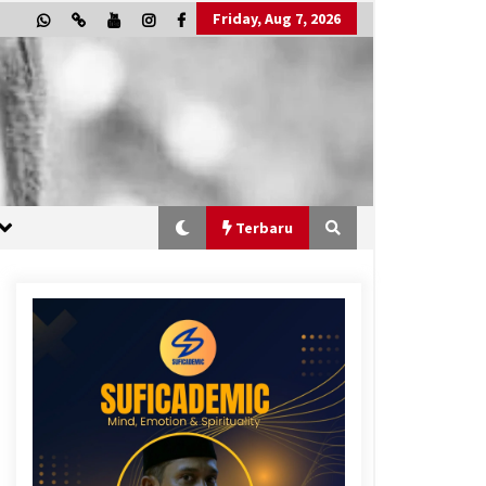
Friday, Aug 7, 2026
Terbaru
“One Piece”, Cara Barat Mengejar
Mimpi
2 months ago
“Allahukrasi”: The Power of
Management!