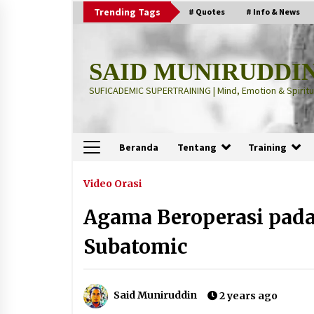
Skip
Trending Tags
# Quotes
# Info & News
to
content
SAID MUNIRUDDI
SUFICADEMIC SUPERTRAINING | Mind, Emotion & Spiritua
Beranda
Tentang
Training
Terbaru
Video Orasi
Agama Beroperasi pada
“Thuma’ninah”: Cara Agama
Meregulasi Jiwa yang Gelisah
Subatomic
2 months ago
“Pohon Kehidupan”: Mati Dulu, Ba
Said Muniruddin
2 years ago
Hidup