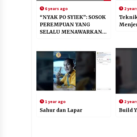
6 years ago
2 year
“NYAK PO SYIEK”: SOSOK
Teknik
PEREMPUAN YANG
Menje
SELALU MENAWARKAN
MAKAN KEPADA SEMUA
ORANG
1 year ago
2 year
Sahur dan Lapar
Build 