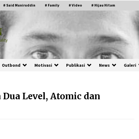
# Said Muniruddin
# Family
# Video
# Hijau Hitam
N
lity
Outbond
Motivasi
Publikasi
News
Galeri
 Dua Level, Atomic dan
PRABOWO!
2 months ago
ru
“Manusia Digital”: Cerdas Lewat
Sinyal