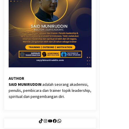
3 months ago
Said Muniruddin Latih Mental dan
Spiritual 80 Siswa YPHC
3 months ago
Eksistensi Iran dalam Tiga Ayat:
Memahami Aliansi Yahudi dan
Kristen dalam Dinamika Nubuwwat
4 months ago
AUTHOR
SAID MUNIRUDDIN
adalah seorang akademisi,
penulis, pembicara dan trainer topik leadership,
spiritual dan pengembangan diri.
TikTok
Instagram
YouTube
Facebook
WhatsApp