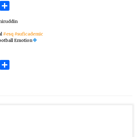
3 months ago
ok
gram
Copy
Share
Link
Takut Mati
iruddin
3 months ago
al
#esq
#suficademic
ootball Emotion
an
SELVi: Sebuah Model Motivasi
dalam Kepemimpinan Bisnis
4 months ago
ok
gram
Copy
Share
Link