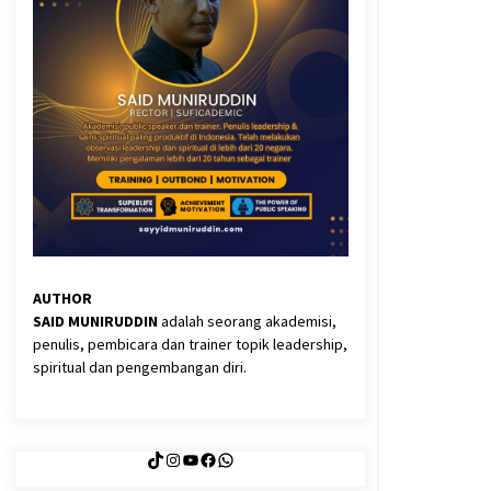
3 months ago
Said Muniruddin Latih Mental dan
Spiritual 80 Siswa YPHC
3 months ago
Eksistensi Iran dalam Tiga Ayat:
Memahami Aliansi Yahudi dan
Kristen dalam Dinamika Nubuwwat
4 months ago
AUTHOR
SAID MUNIRUDDIN
adalah seorang akademisi,
penulis, pembicara dan trainer topik leadership,
spiritual dan pengembangan diri.
TikTok
Instagram
YouTube
Facebook
WhatsApp