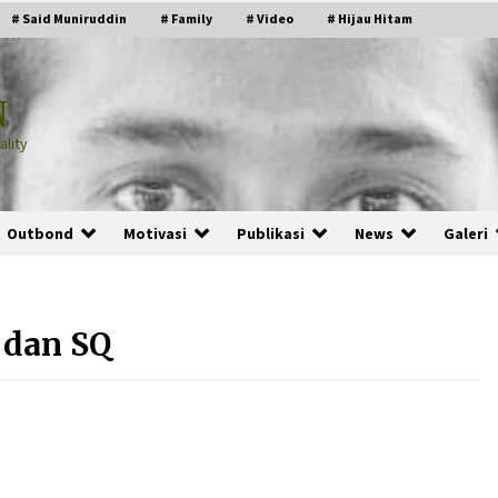
# Said Muniruddin
# Family
# Video
# Hijau Hitam
N
lity
Outbond
Motivasi
Publikasi
News
Galeri
 dan SQ
PRABOWO!
2 months ago
ru
“Manusia Digital”: Cerdas Lewat
Sinyal