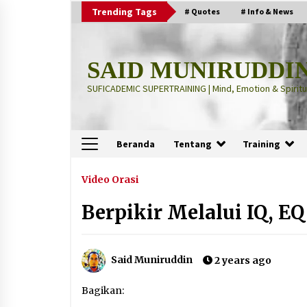
Skip
Trending Tags
# Quotes
# Info & News
to
content
SAID MUNIRUDDI
SUFICADEMIC SUPERTRAINING | Mind, Emotion & Spiritua
Beranda
Tentang
Training
Terbaru
Video Orasi
Berpikir Melalui IQ, EQ
“Thuma’ninah”: Cara Agama
Meregulasi Jiwa yang Gelisah
2 months ago
Said Muniruddin
2 years ago
“Pohon Kehidupan”: Mati Dulu, Ba
Bagikan:
Hidup