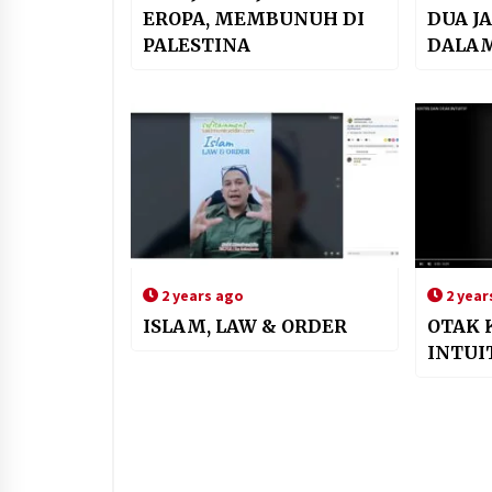
EROPA, MEMBUNUH DI
DUA J
PALESTINA
DALA
2 years ago
2 year
ISLAM, LAW & ORDER
OTAK 
INTUI