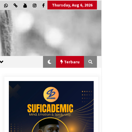
Thursday, Aug 6, 2026
Terbaru
“One Piece”, Cara Barat Mengejar
Mimpi
2 months ago
“Allahukrasi”: The Power of
Management!