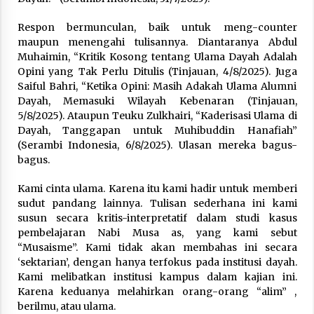
Nubuwwat
5 months ago
Respon bermunculan, baik untuk meng-counter
maupun menengahi tulisannya. Diantaranya Abdul
Muhaimin, “Kritik Kosong tentang Ulama Dayah Adalah
Opini yang Tak Perlu Ditulis (Tinjauan, 4/8/2025). Juga
Saiful Bahri, “Ketika Opini: Masih Adakah Ulama Alumni
Dayah, Memasuki Wilayah Kebenaran (Tinjauan,
5/8/2025). Ataupun Teuku Zulkhairi, “Kaderisasi Ulama di
Dayah, Tanggapan untuk Muhibuddin Hanafiah”
(Serambi Indonesia, 6/8/2025). Ulasan mereka bagus-
bagus.
Kami cinta ulama. Karena itu kami hadir untuk memberi
sudut pandang lainnya. Tulisan sederhana ini kami
susun secara kritis-interpretatif dalam studi kasus
pembelajaran Nabi Musa as, yang kami sebut
“Musaisme”. Kami tidak akan membahas ini secara
‘sektarian’, dengan hanya terfokus pada institusi dayah.
Kami melibatkan institusi kampus dalam kajian ini.
Karena keduanya melahirkan orang-orang “alim” ,
berilmu, atau ulama.