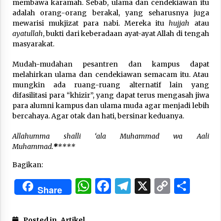
membawa karamah. Sebab, ulama dan cendekiawan itu
adalah orang-orang berakal, yang seharusnya juga
mewarisi mukjizat para nabi. Mereka itu
hujjah
atau
ayatullah
, bukti dari keberadaan ayat-ayat Allah di tengah
masyarakat.
Mudah-mudahan pesantren dan kampus dapat
melahirkan ulama dan cendekiawan semacam itu. Atau
mungkin ada ruang-ruang alternatif lain yang
difasilitasi para “khizir”, yang dapat terus mengasah jiwa
para alumni kampus dan ulama muda agar menjadi lebih
bercahaya. Agar otak dan hati, bersinar keduanya.
Allahumma shalli ‘ala Muhammad wa Aali
Muhammad.
*
****
Bagikan:
WhatsApp
Facebook
Telegram
X
Copy
Sha
Share
Link
Posted in
Artikel