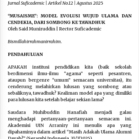
3 months ago
Jurnal Suficademic | Artikel No.12 | Agustus 202
5
“MUSAISME”: MODEL EVOLUSI WUJUD ULAMA DAN
Takut Mati
CENDEKIA, DARI SOMBONG KE TAWADHUK
3 months ago
Oleh Said Muniruddin | Rector Suficademic
Bismillahirrahmanirrahim
.
Said Muniruddin Latih Mental dan Spiritual 80
Siswa YPHC
PENDAHULUAN
3 months ago
APAKAH institusi pendidikan kita (baik sekolah
berdimensi ilmu-ilmu “agama” seperti pesantren,
Said Muniruddin Beri Pelatihan dan Motivasi
untuk 179 Guru Diniyah Disdikbud Kota Banda
ataupun bergenre “umum” semacam universitas), itu
Aceh
cenderung melahirkan lulusan yang sombong atau
4 months ago
sebaliknya, tawadhuk? Kealiman model apa yang dimiliki
para lulusan kita setelah belajar sekian lama?
SELVi: Sebuah Model Motivasi dalam
Kepemimpinan Bisnis
Saudara Muhibuddin Hanafiah menjadi galau
4 months ago
menghadapi pertanyaan-pertanyaan semacam ini.
Akademisi UIN Arraniry ini menulis apa yang
dipahaminya dalam artikel “Masih Adakah Ulama Alumni
Eksistensi Iran dalam Tiga Ayat: Memahami
Aliansi Yahudi dan Kristen dalam Dinamika
Dayah?” (Serambi Indonesia, 31/7/2025).