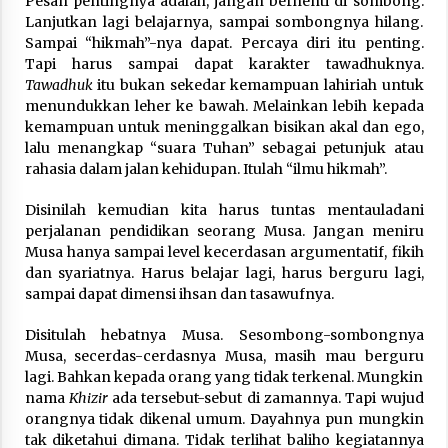
Pesan pentingnya adalah, jangan berhenti di sombong.
Lanjutkan lagi belajarnya, sampai sombongnya hilang.
Sampai “hikmah”-nya dapat. Percaya diri itu penting.
Tapi harus sampai dapat karakter tawadhuknya.
Tawadhuk
itu bukan sekedar kemampuan lahiriah untuk
menundukkan leher ke bawah. Melainkan lebih kepada
kemampuan untuk meninggalkan bisikan akal dan ego,
lalu menangkap “suara Tuhan” sebagai petunjuk atau
rahasia dalam jalan kehidupan. Itulah “ilmu hikmah”.
Disinilah kemudian kita harus tuntas mentauladani
perjalanan pendidikan seorang Musa. Jangan meniru
Musa hanya sampai level kecerdasan argumentatif, fikih
dan syariatnya. Harus belajar lagi, harus berguru lagi,
sampai dapat dimensi ihsan dan tasawufnya.
Disitulah hebatnya Musa. Sesombong-sombongnya
Musa, secerdas-cerdasnya Musa, masih mau berguru
lagi. Bahkan kepada orang yang tidak terkenal. Mungkin
nama
Khizir
ada tersebut-sebut di zamannya. Tapi wujud
orangnya tidak dikenal umum. Dayahnya pun mungkin
tak diketahui dimana. Tidak terlihat baliho kegiatannya