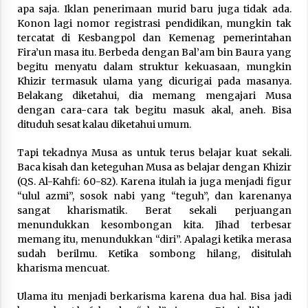
apa saja. Iklan penerimaan murid baru juga tidak ada.
Konon lagi nomor registrasi pendidikan, mungkin tak
tercatat di Kesbangpol dan Kemenag pemerintahan
Fira’un masa itu. Berbeda dengan Bal’am bin Baura yang
begitu menyatu dalam struktur kekuasaan, mungkin
Khizir termasuk ulama yang dicurigai pada masanya.
Belakang diketahui, dia memang mengajari Musa
dengan cara-cara tak begitu masuk akal, aneh. Bisa
dituduh sesat kalau diketahui umum.
Tapi tekadnya Musa as untuk terus belajar kuat sekali.
Baca kisah dan keteguhan Musa as belajar dengan Khizir
(QS. Al-Kahfi: 60-82). Karena itulah ia juga menjadi figur
“ulul azmi”, sosok nabi yang “teguh”, dan karenanya
sangat kharismatik. Berat sekali perjuangan
menundukkan kesombongan kita. Jihad terbesar
memang itu, menundukkan “diri”. Apalagi ketika merasa
sudah berilmu. Ketika sombong hilang, disitulah
kharisma mencuat.
Ulama itu menjadi berkarisma karena dua hal. Bisa jadi