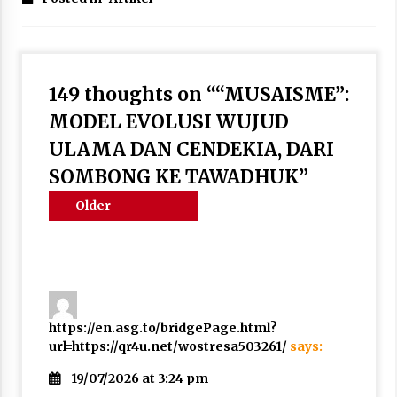
149 thoughts on “
“MUSAISME”:
MODEL EVOLUSI WUJUD
ULAMA DAN CENDEKIA, DARI
SOMBONG KE TAWADHUK
”
Comments
Older
navigation
comments
https://en.asg.to/bridgePage.html?
url=https://qr4u.net/wostresa503261/
says:
19/07/2026 at 3:24 pm