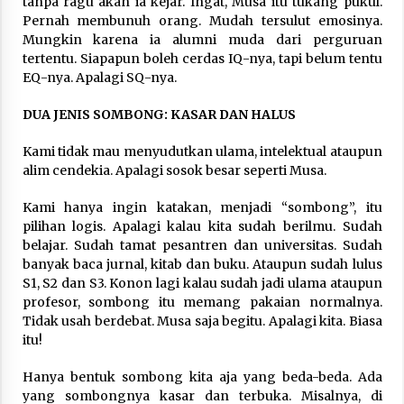
tanpa ragu akan ia kejar. Ingat, Musa itu tukang pukul.
Pernah membunuh orang. Mudah tersulut emosinya.
Mungkin karena ia alumni muda dari perguruan
tertentu. Siapapun boleh cerdas IQ-nya, tapi belum tentu
EQ-nya. Apalagi SQ-nya.
DUA JENIS SOMBONG: KASAR DAN HALUS
Kami tidak mau menyudutkan ulama, intelektual ataupun
alim cendekia. Apalagi sosok besar seperti Musa.
Kami hanya ingin katakan, menjadi “sombong”, itu
pilihan logis. Apalagi kalau kita sudah berilmu. Sudah
belajar. Sudah tamat pesantren dan universitas. Sudah
banyak baca jurnal, kitab dan buku. Ataupun sudah lulus
S1, S2 dan S3. Konon lagi kalau sudah jadi ulama ataupun
profesor, sombong itu memang pakaian normalnya.
Tidak usah berdebat. Musa saja begitu. Apalagi kita. Biasa
itu!
Hanya bentuk sombong kita aja yang beda-beda. Ada
yang sombongnya kasar dan terbuka. Misalnya, di