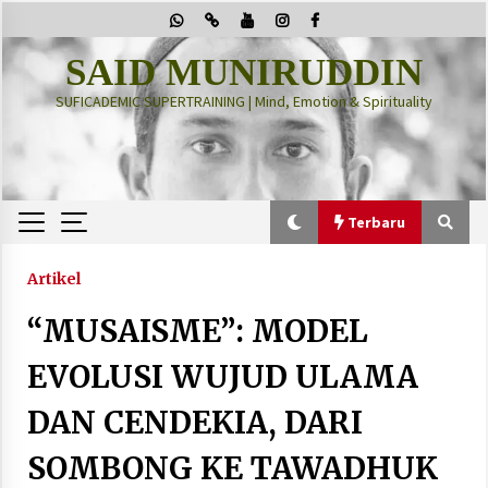
Skip
to
content
SAID MUNIRUDDIN
SUFICADEMIC SUPERTRAINING | Mind, Emotion & Spirituality
Terbaru
Terbaru
Artikel
“MUSAISME”: MODEL
“Thuma’ninah”: Cara Agama Meregulasi Jiwa
yang Gelisah
EVOLUSI WUJUD ULAMA
2 months ago
DAN CENDEKIA, DARI
PRABOWO!
SOMBONG KE TAWADHUK
2 months ago