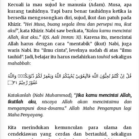
Kecuali ia mau sujud ke manusia (Adam). Musa, apa
kurang tauhidnya. Tapi baru benar tauhidnya ketika ia
bersedia mengosongkan diri, sujud, ikut dan patuh pada
Khizir.
“Hei Musa, buang segala ilmu dan persepsi mu, ikut
aku!”
, kata Khizir. Nabi saw berkata,
“Kalau kamu mencintai
Allah, ikut aku..” (QS. Aali Imran: 31)
. Karena itu, mencintai
Allah harus dengan cara “mentabik” (ikut) Nabi, juga
waris Nabi. Itu “ilmu cinta”, levelnya sudah di atas “ilmu
tauhid”. Jadi, belajar itu harus melahirkan
tauhid
sekaligus
mahabbah
:
قُلْ اِنْ كُنْتُمْ تُحِبُّوْنَ اللّٰهَ فَاتَّبِعُوْنِيْ يُحْبِبْكُمُ اللّٰهُ وَيَغْفِرْ لَكُمْ ذُنُوْبَكُمْۗ وَاللّٰهُ
غَفُوْرٌ رَّحِيْمٌ ۝٣١
Katakanlah (Nabi Muhammad), “
Jika kamu mencintai Allah,
ikutilah aku
, niscaya Allah akan mencintaimu dan
mengampuni dosa-dosamu.” Allah Maha Pengampun lagi
Maha Penyayang.
Kita merindukan kemunculan para ulama dan
cendekiawan yang cerdas dan bertauhid, sekaligus