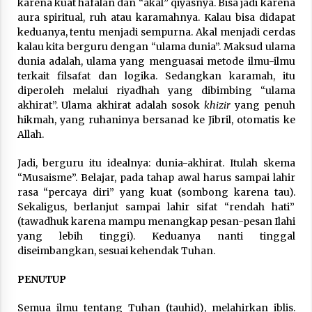
karena kuat hafalan dan “akal” qiyasnya. Bisa jadi karena
aura spiritual, ruh atau karamahnya. Kalau bisa didapat
keduanya, tentu menjadi sempurna. Akal menjadi cerdas
kalau kita berguru dengan “ulama dunia”. Maksud ulama
dunia adalah, ulama yang menguasai metode ilmu-ilmu
terkait filsafat dan logika. Sedangkan karamah, itu
diperoleh melalui riyadhah yang dibimbing “ulama
akhirat”. Ulama akhirat adalah sosok
khizir
yang penuh
hikmah, yang ruhaninya bersanad ke Jibril, otomatis ke
Allah.
Jadi, berguru itu idealnya: dunia-akhirat. Itulah skema
“Musaisme”. Belajar, pada tahap awal harus sampai lahir
rasa “percaya diri” yang kuat (sombong karena tau).
Sekaligus, berlanjut sampai lahir sifat “rendah hati”
(tawadhuk karena mampu menangkap pesan-pesan Ilahi
yang lebih tinggi). Keduanya nanti tinggal
diseimbangkan, sesuai kehendak Tuhan.
PENUTUP
Semua ilmu tentang Tuhan (tauhid), melahirkan iblis.