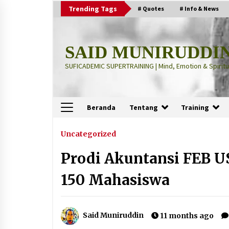
Skip
Trending Tags
# Quotes
# Info & News
to
content
SAID MUNIRUDDI
SUFICADEMIC SUPERTRAINING | Mind, Emotion & Spiritua
Beranda
Tentang
Training
Terbaru
Uncategorized
Prodi Akuntansi FEB US
“Thuma’ninah”: Cara Agama
Meregulasi Jiwa yang Gelisah
150 Mahasiswa
2 months ago
“Pohon Kehidupan”: Mati Dulu, Ba
Said Muniruddin
11 months ago
Hidup