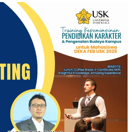
3 months ago
Takut Mati
3 months ago
an
SELVi: Sebuah Model Motivasi
dalam Kepemimpinan Bisnis
4 months ago