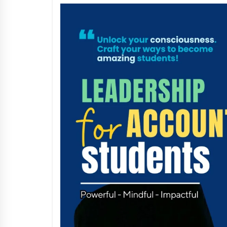
3 months ago
Manajemen “Qaddamat Lighad”:
Menjadi Manusia Visioner dan
Beretika
3 months ago
Said Muniruddin Beri Pelatihan d
Motivasi untuk 179 Guru Diniyah
Disdikbud Kota Banda Aceh
4 months ago