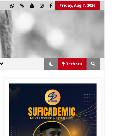
Friday, Aug 7, 2026
Terbaru
“One Piece”, Cara Barat Mengejar
Mimpi
2 months ago
“Allahukrasi”: The Power of
Management!