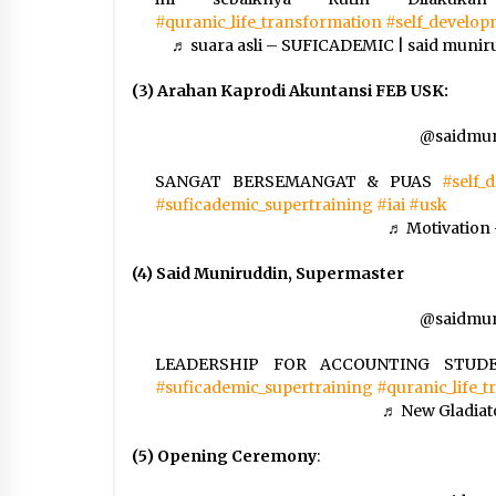
#quranic_life_transformation
#self_develo
♬ suara asli – SUFICADEMIC | said muni
(3) Arahan Kaprodi Akuntansi FEB USK:
@saidmun
SANGAT BERSEMANGAT & PUAS
#self_
#suficademic_supertraining
#iai
#usk
♬ Motivation
(4) Said Muniruddin, Supermaster
@saidmun
LEADERSHIP FOR ACCOUNTING STUDE
#suficademic_supertraining
#quranic_life_
♬ New Gladiat
(5) Opening Ceremony
: