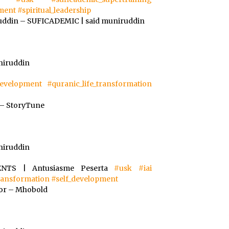
pment
#spiritual_leadership
ruddin – SUFICADEMIC | said muniruddin
iruddin
development
#quranic_life_transformation
 – StoryTune
iruddin
NTS | Antusiasme Peserta
#usk
#iai
transformation
#self_development
or – Mhobold