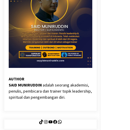
3 months ago
Said Muniruddin Latih Mental dan
Spiritual 80 Siswa YPHC
3 months ago
Eksistensi Iran dalam Tiga Ayat:
Memahami Aliansi Yahudi dan
Kristen dalam Dinamika Nubuwwat
4 months ago
AUTHOR
SAID MUNIRUDDIN
adalah seorang akademisi,
penulis, pembicara dan trainer topik leadership,
spiritual dan pengembangan diri.
TikTok
Instagram
YouTube
Facebook
WhatsApp