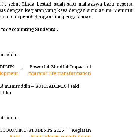
t”,
sebut Linda Lestari salah satu mahasiswa baru peserta
as dengan kegiatan yang kaya dengan simulasi ini. Menurut
ankan dan penuh dengan ilmu pengetahuan.
 for Accounting Students”.
iruddin
TS | Powerful-Mindful-Impactful
elopment
#quranic_life_transformation
id muniruddin – SUFICADEMIC | said
uddin
iruddin
COUNTING STUDENTS 2025 | “Kegiatan
an”
#usk
#suficademic_supertraining