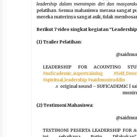
leadership dalam memimpin diri dan masyaraka
pelatihan. Semua mahasiswa merasa sangat pu
mereka materinya sangat asik, tidak membos
Berikut 7 video singkat kegiatan “Leadership
(1) Trailer Pelatihan
:
@saidmun
LEADERSHIP FOR ACOUNTING STUDEN
#suficademic_supertraining
#Self_Dev
#spiritual_leadership
#saidmuniruddin
♬ original sound – SUFICADEMIC | sa
munir
(2) Testimoni Mahasiswa
:
@saidmun
TESTIMONI PESERTA LEADERSHIP FOR AC
ini sebaiknya Rutin Dilakuk