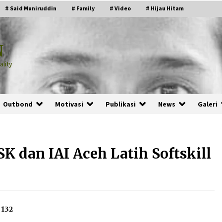
# Said Muniruddin
# Family
# Video
# Hijau Hitam
N
lity
Outbond
Motivasi
Publikasi
News
Galeri
K dan IAI Aceh Latih Softskill
PRABOWO!
2 months ago
ru
“Manusia Digital”: Cerdas Lewat
132
Sinyal