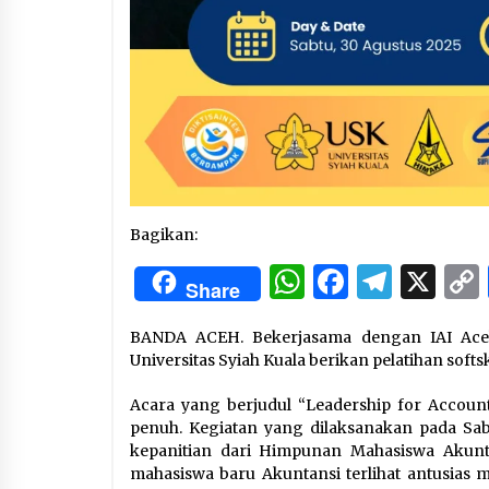
Bagikan:
WhatsApp
Facebo
Tele
X
Share
BANDA ACEH. Bekerjasama dengan IAI Aceh
Universitas Syiah Kuala berikan pelatihan sof
Acara yang berjudul “Leadership for Account
penuh. Kegiatan yang dilaksanakan pada Sabt
kepanitian dari Himpunan Mahasiswa Akunta
mahasiswa baru Akuntansi terlihat antusias