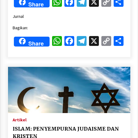
WhatsApp
Facebook
Telegram
X
Copy
Sha
Share
Link
Jurnal
Bagikan:
WhatsApp
Facebook
Telegram
X
Copy
Sha
Share
Link
Artikel
ISLAM: PENYEMPURNA JUDAISME DAN
KRISTEN