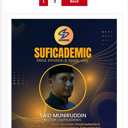
Posts
1
2
Next
pagination