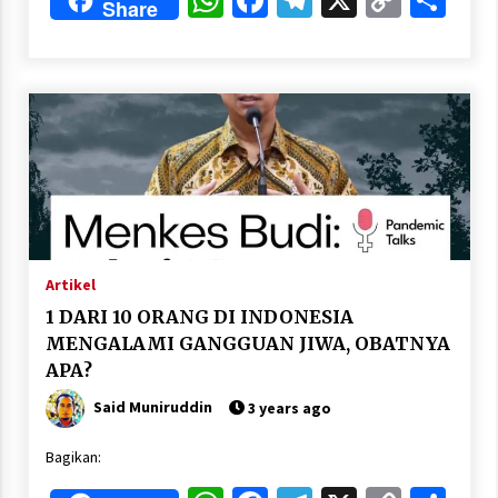
Share
Nubuwwat
Link
4 months ago
Artikel
1 DARI 10 ORANG DI INDONESIA
MENGALAMI GANGGUAN JIWA, OBATNYA
APA?
Said Muniruddin
3 years ago
Bagikan: