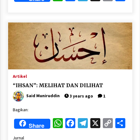
Link
Artikel
“IHSAN”: MELIHAT DAN DILIHAT
Said Muniruddin
3 years ago
1
Bagikan:
WhatsApp
Facebook
Telegram
X
Copy
Sha
Share
Link
Jurnal