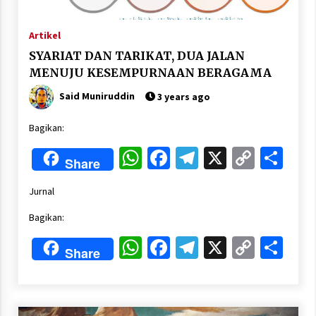
Artikel
SYARIAT DAN TARIKAT, DUA JALAN
MENUJU KESEMPURNAAN BERAGAMA
Said Muniruddin
3 years ago
Bagikan:
WhatsApp
Facebook
Telegram
X
Copy
Sha
Share
Link
Jurnal
Bagikan:
WhatsApp
Facebook
Telegram
X
Copy
Sha
Share
Link