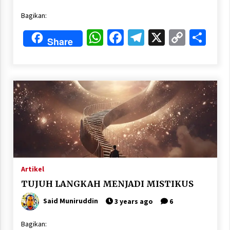
Bagikan:
WhatsApp
Facebook
Telegram
X
Copy
Sha
Share
Link
Artikel
TUJUH LANGKAH MENJADI MISTIKUS
Said Muniruddin
3 years ago
6
Bagikan: