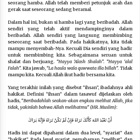
seorang hamba. Allah telah memberi petunjuk arah dan
Nubuwwat
gerak saat seseorang sedang beramal.
4 months ago
Dalam hal ini, bukan si hamba lagi yang beribadah. Allah
sendiri yang telah aktif mendampinginya dalam
beribadah. Allah sendiri yang langsung membimbing
seseorang saat beribadah. Pada hakikatnya, kita tidak
mampu menyembah-Nya. Kecuali Dia sendiri yang hadir
untuk membimbing kita. Sebagaimana seruan untuk
shalat dan berjuang.
“Hayya ‘Alash Shalah”. “Hayya ‘alal
Falah”.
Kita jawab,
“La haula wala quwwata illa billah”.
Tidak
mampu kita. Kecuali Allah ikut hadir bersama kita.
Yang terakhir inilah yang disebut “ihsan”, ibadahnya ahli
hakikat. Definisi “ihsan” dalam tasawuf dijelaskan oleh
hadis,
“Beribadahlah seakan-akan engkau melihat Allah, jika
tidak, yakinlah bahwa Allah melihatmu” (HR. Muslim)
:
أَنْ تَعْبُدَ اللهَ كَأَنَّكَ تَرَاهُ فَإِنْ لَمْ تَكُنْ تَرَاهُ فَإِنَّهُ يَرَاكَ
Hadis ini dapat dipahami dalam dua level, “syariat” dan
“hakikat”. Pada level syariat, pemahaman “melihat” dan