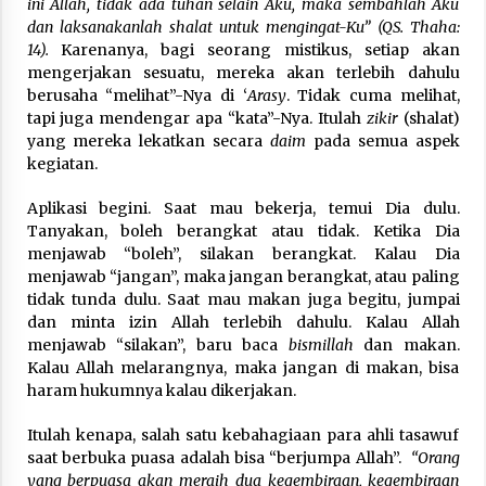
ini Allah, tidak ada tuhan selain Aku, maka sembahlah Aku
dan laksanakanlah shalat untuk mengingat-Ku” (QS. Thaha:
14).
Karenanya, bagi seorang mistikus, setiap akan
mengerjakan sesuatu, mereka akan terlebih dahulu
berusaha “melihat”-Nya di ‘
Arasy
. Tidak cuma melihat,
tapi juga mendengar apa “kata”-Nya. Itulah
zikir
(shalat)
yang mereka lekatkan secara
daim
pada semua aspek
kegiatan.
Aplikasi begini. Saat mau bekerja, temui Dia dulu.
Tanyakan, boleh berangkat atau tidak. Ketika Dia
menjawab “boleh”, silakan berangkat. Kalau Dia
menjawab “jangan”, maka jangan berangkat, atau paling
tidak tunda dulu. Saat mau makan juga begitu, jumpai
dan minta izin Allah terlebih dahulu. Kalau Allah
menjawab “silakan”, baru baca
bismillah
dan makan.
Kalau Allah melarangnya, maka jangan di makan, bisa
haram hukumnya kalau dikerjakan.
Itulah kenapa, salah satu kebahagiaan para ahli tasawuf
saat berbuka puasa adalah bisa “berjumpa Allah”.
“Orang
yang berpuasa akan meraih dua kegembiraan, kegembiraan