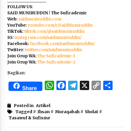
___________________
FOLLOW US
:
SAID MUNIRUDDIN | The Suficademic
Web:
saidmuniruddin.com
YouTube:
youtube.com/c/SaidMuniruddin
TikTok:
tiktok.com/@saidmuniruddin
IG:
instagram.com/saidmuniruddin/
Facebook:
facebook.com/saidmuniruddin/
Twitter
:
twitter.com/saidmuniruddin
Join Grup WA:
The Suficademic-1
Join Grup WA:
The Suficademic-2
Bagikan:
WhatsApp
Facebook
Telegram
X
Copy
Sha
Share
Link
Posted in
Artikel
Tagged #
Ihsan
#
Muraqabah
#
Sholat
#
Tasawuf & Sufisme