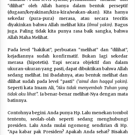
“dilihat” oleh Allah hanya dalam bentuk perseptif
(dugaan/keyakinan/kira-kira/seakan-akan). Kita hanya
sekedar (pura-pura) merasa, atau secara teoritis
diyakinkan bahwa Allah melihat kita
(ilmul yakin)
. Bagus
juga. Paling tidak kita punya rasa baik sangka, bahwa
Allah Maha Melihat.
Pada level “hakikat”, perbuatan “melihat” dan “dilihat”,
kejadiannya sudah konfirmatif. Bukan lagi sekedar
merasa (hipotetis). Tapi secara objektif dan dalam
ukuran-ukuran yang pasti, dapat dibuktikan bahwa Allah
sedang melihat. Ini ibadahnya, atau bentuk melihat dan
dilihat sudah pada level “pasti”
(‘ainul dan haqqul yakin).
Seperti kata Imam Ali,
“Aku tidak menyembah Tuhan yang
tidak aku lihat”.
Ia benar-benar melihat-Nya dengan mata
batinnya.
Contohnya begini. Anda punya Hp. Lalu menekan tombol
tententu, seolah-olah seperti sedang menghubungi
presiden. Lalu Anda mulai ngomong sendirian di Hp.
“Apa kabar pak Presiden? Apakah Anda sehat? Bisakah