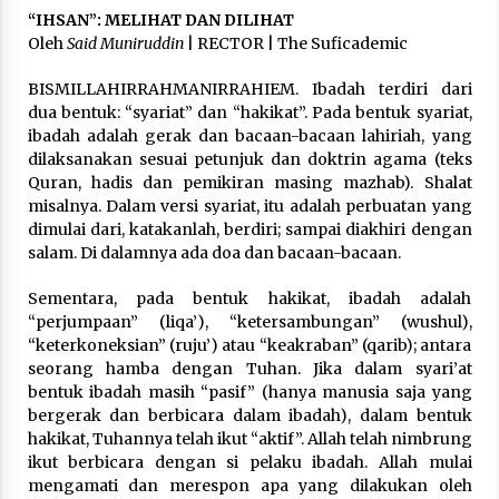
3 months ago
“IHSAN”: MELIHAT DAN DILIHAT
Oleh
Said Muniruddin
| RECTOR | The Suficademic
Takut Mati
3 months ago
BISMILLAHIRRAHMANIRRAHIEM. Ibadah terdiri dari
dua bentuk: “syariat” dan “hakikat”. Pada bentuk syariat,
ibadah adalah gerak dan bacaan-bacaan lahiriah, yang
dilaksanakan sesuai petunjuk dan doktrin agama (teks
Said Muniruddin Latih Mental dan Spiritual 80
Quran, hadis dan pemikiran masing mazhab). Shalat
Siswa YPHC
misalnya. Dalam versi syariat, itu adalah perbuatan yang
3 months ago
dimulai dari, katakanlah, berdiri; sampai diakhiri dengan
salam. Di dalamnya ada doa dan bacaan-bacaan.
Said Muniruddin Beri Pelatihan dan Motivasi
untuk 179 Guru Diniyah Disdikbud Kota Banda
Sementara, pada bentuk hakikat, ibadah adalah
Aceh
“perjumpaan” (liqa’), “ketersambungan” (wushul),
4 months ago
“keterkoneksian” (ruju’) atau “keakraban” (qarib); antara
seorang hamba dengan Tuhan. Jika dalam syari’at
SELVi: Sebuah Model Motivasi dalam
Kepemimpinan Bisnis
bentuk ibadah masih “pasif” (hanya manusia saja yang
4 months ago
bergerak dan berbicara dalam ibadah), dalam bentuk
hakikat, Tuhannya telah ikut “aktif”. Allah telah nimbrung
ikut berbicara dengan si pelaku ibadah. Allah mulai
Eksistensi Iran dalam Tiga Ayat: Memahami
mengamati dan merespon apa yang dilakukan oleh
Aliansi Yahudi dan Kristen dalam Dinamika