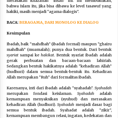
merasakan khazanah “ihsan” ini. Ini membuktikan,
bahwa Islam itu, jika bisa dibawa ke level tasawuf yang
hakiki, masih menjadi “agama dialogis”.
BACA:
BERAGAMA, DARI MONOLOG KE DIALOG
Kesimpulan
Ibadah, baik “mahdhah” (ibadah formal) maupun “ghairu
mahdhah” (muamalah); punya dua bentuk. Dari bentuk
syariat
sampai ke
hakikat
. Bentuk syariat ibadah adalah
gerak perbuatan dan bacaan-bacaan lahiriah.
Sedangkan bentuk hakikatnya adalah “kehadiran Allah”
(hudhuri) dalam semua bentuk-bentuk itu. Kehadiran
Allah merupakan “Ruh” dari formalitas ibadah.
Karenanya, inti dari ibadah adalah “syahadah”.
Syahadah
merupakan fondasi keislaman.
Syahadah
adalah
kemampuan menyaksikan (syuhud) dan merasakan
kehadiran Allah (hudhuri).
Syahadah
menjadi dasar bagi
semua bentuk ibadah. Syahadat adalah “zikir”,
kemampuan membangun relasi, ingatan, kedekatan dan