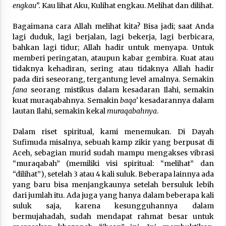
engkau”.
Kau lihat Aku, Kulihat engkau. Melihat dan dilihat.
Bagaimana cara Allah melihat kita? Bisa jadi; saat Anda
lagi duduk, lagi berjalan, lagi bekerja, lagi berbicara,
bahkan lagi tidur; Allah hadir untuk menyapa. Untuk
memberi peringatan, ataupun kabar gembira. Kuat atau
tidaknya kehadiran, sering atau tidaknya Allah hadir
pada diri seseorang, tergantung level amalnya. Semakin
fana
seorang mistikus dalam kesadaran Ilahi, semakin
kuat muraqabahnya. Semakin
baqa’
kesadarannya dalam
lautan Ilahi, semakin kekal
muraqabahnya
.
Dalam riset spiritual, kami menemukan. Di Dayah
Sufimuda misalnya, sebuah kamp zikir yang berpusat di
Aceh, sebagian murid sudah mampu mengakses vibrasi
“muraqabah” (memiliki visi spiritual: “melihat” dan
“dilihat”), setelah 3 atau 4 kali suluk. Beberapa lainnya ada
yang baru bisa menjangkaunya setelah bersuluk lebih
dari jumlah itu. Ada juga yang hanya dalam beberapa kali
suluk saja, karena kesungguhannya dalam
bermujahadah, sudah mendapat rahmat besar untuk