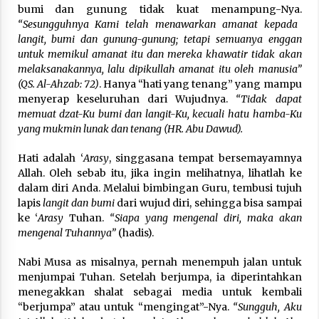
bumi dan gunung tidak kuat menampung-Nya.
“Sesungguhnya Kami telah menawarkan amanat kepada
langit, bumi dan gunung-gunung; tetapi semuanya enggan
untuk memikul amanat itu dan mereka khawatir tidak akan
melaksanakannya, lalu dipikullah amanat itu oleh manusia”
(QS. Al-Ahzab: 72)
. Hanya “hati yang tenang” yang mampu
menyerap keseluruhan dari Wujudnya.
“Tidak dapat
memuat dzat-Ku bumi dan langit-Ku, kecuali hatu hamba-Ku
yang mukmin lunak dan tenang (HR. Abu Dawud).
Hati adalah ‘
Arasy
, singgasana tempat bersemayamnya
Allah. Oleh sebab itu, jika ingin melihatnya, lihatlah ke
dalam diri Anda. Melalui bimbingan Guru, tembusi tujuh
lapis
langit dan bumi
dari wujud diri, sehingga bisa sampai
ke ‘
Arasy
Tuhan.
“Siapa yang mengenal diri, maka akan
mengenal Tuhannya”
(hadis).
Nabi Musa as misalnya, pernah menempuh jalan untuk
menjumpai Tuhan. Setelah berjumpa, ia diperintahkan
menegakkan shalat sebagai media untuk kembali
“berjumpa” atau untuk “mengingat”-Nya.
“Sungguh, Aku