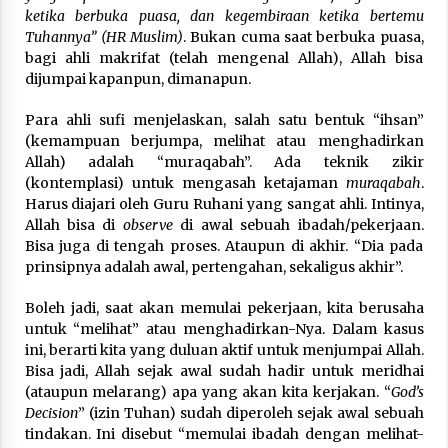
ketika berbuka puasa, dan kegembiraan ketika bertemu
Tuhannya” (HR Muslim)
. Bukan cuma saat berbuka puasa,
bagi ahli makrifat (telah mengenal Allah), Allah bisa
dijumpai kapanpun, dimanapun.
Para ahli sufi menjelaskan, salah satu bentuk “ihsan”
(kemampuan berjumpa, melihat atau menghadirkan
Allah) adalah “muraqabah”. Ada teknik zikir
(kontemplasi) untuk mengasah ketajaman
muraqabah
.
Harus diajari oleh Guru Ruhani yang sangat ahli. Intinya,
Allah bisa di
observe
di awal sebuah ibadah/pekerjaan.
Bisa juga di tengah proses. Ataupun di akhir. “Dia pada
prinsipnya adalah awal, pertengahan, sekaligus akhir”.
Boleh jadi, saat akan memulai pekerjaan, kita berusaha
untuk “melihat” atau menghadirkan-Nya. Dalam kasus
ini, berarti kita yang duluan aktif untuk menjumpai Allah.
Bisa jadi, Allah sejak awal sudah hadir untuk meridhai
(ataupun melarang) apa yang akan kita kerjakan. “
God’s
Decision
” (izin Tuhan) sudah diperoleh sejak awal sebuah
tindakan. Ini disebut “memulai ibadah dengan melihat-