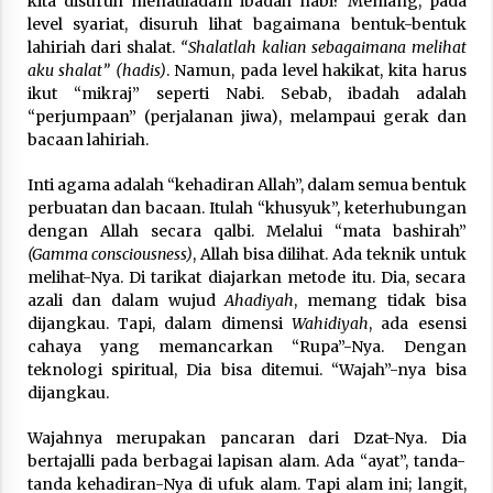
kita disuruh menauladani ibadah nabi? Memang, pada
level syariat, disuruh lihat bagaimana bentuk-bentuk
lahiriah dari shalat.
“Shalatlah kalian sebagaimana melihat
aku shalat” (hadis)
. Namun, pada level hakikat, kita harus
ikut “mikraj” seperti Nabi. Sebab, ibadah adalah
“perjumpaan” (perjalanan jiwa), melampaui gerak dan
bacaan lahiriah.
Inti agama adalah “kehadiran Allah”, dalam semua bentuk
perbuatan dan bacaan. Itulah “khusyuk”, keterhubungan
dengan Allah secara qalbi. Melalui “mata bashirah”
(Gamma consciousness)
, Allah bisa dilihat. Ada teknik untuk
melihat-Nya. Di tarikat diajarkan metode itu. Dia, secara
azali dan dalam wujud
Ahadiyah
, memang tidak bisa
dijangkau. Tapi, dalam dimensi
Wahidiyah
, ada esensi
cahaya yang memancarkan “Rupa”-Nya. Dengan
teknologi spiritual, Dia bisa ditemui. “Wajah”-nya bisa
dijangkau.
Wajahnya merupakan pancaran dari Dzat-Nya. Dia
bertajalli pada berbagai lapisan alam. Ada “ayat”, tanda-
tanda kehadiran-Nya di ufuk alam. Tapi alam ini; langit,