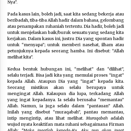
Nya”.
Pada kasus lain, boleh jadi, saat kita sedang bekerja atau
beribadah, tiba-tiba Allah hadir dalam bahasa, gelombang
atau penampakan ruhaniah tertentu. Dia hadir, boleh jadi
untuk menjelaskan baik/buruk sesuatu yang sedang kita
kerjakan. Dalam kasus ini, justru Dia yang spontan hadir
untuk “menyapa”; untuk memberi nasehat, ilham atau
petunjuknya kepada seorang hamba. Ini disebut: “Allah
melihat kita”.
Kedua bentuk hubungan ini, “melihat” dan “dilihat”,
selalu terjadi. Bisa jadi kita yang memulai proses “ingat”
kepada Allah. Ataupun Dia yang “ingat” kepada kita.
Seorang mistikus akan selalu berupaya untuk
mengingat Allah. Kalaupun dia lupa, terkadang Allah
yang ingat kepadanya. Ia selalu berusaha “memantau”
Allah. Namun, ia juga selalu dalam “pantauan” Allah.
Inilah yang disebut “muraqabah”, pantau memantau,
intip mengintip, atau lihat melihat.
Muraqabah
adalah
wujud nyata keaktifan mata ruhani sebagaimana Firman
Allah:
“Maka ingatlah kepada-Ku, Aku pun akan ingat