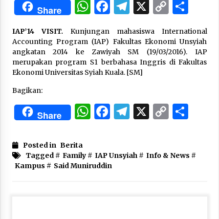
WhatsApp
Facebook
Telegram
X
Copy
Sha
Share
Link
“One Piece”, Cara Barat Mengejar Mimpi
IAP’14 VISIT.
Kunjungan mahasiswa International
3 months ago
Accounting Program (IAP) Fakultas Ekonomi Unsyiah
angkatan 2014 ke Zawiyah SM (19/03/2016). IAP
merupakan program S1 berbahasa Inggris di Fakultas
“Pohon Kehidupan”: Mati Dulu, Baru Hidup
Ekonomi Universitas Syiah Kuala. [SM]
3 months ago
Bagikan:
WhatsApp
Facebook
Telegram
X
Copy
Sha
Share
“Manusia Digital”: Cerdas Lewat Sinyal
Link
3 months ago
Posted in
Berita
Tagged #
Family
#
IAP Unsyiah
#
Info & News
#
“Allahukrasi”: The Power of Management!
Kampus
#
Said Muniruddin
3 months ago
Manajemen “Qaddamat Lighad”: Menjadi
Manusia Visioner dan Beretika