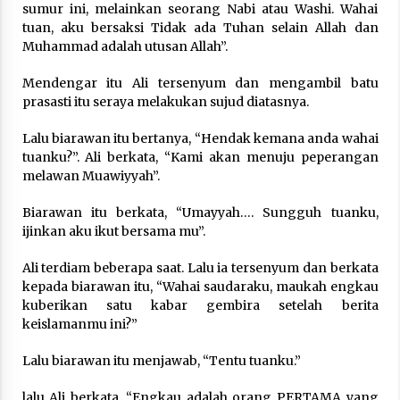
sumur ini, melainkan seorang Nabi atau Washi. Wahai
tuan, aku bersaksi Tidak ada Tuhan selain Allah dan
Muhammad adalah utusan Allah”.
Mendenga­r itu Ali tersenyum dan mengambil batu
prasasti itu seraya melakukan sujud diatasnya.
Lalu biarawan itu bertanya, “Hendak kemana anda wahai
tuanku?”. Ali berkata, “Kami akan menuju peperangan
melawan Muawiyyah”.
Biar­awan itu berkata, “Umayyah­…. Sungguh tuanku,
ijinkan aku ikut bersama mu”.
Ali terdiam beberapa saat. Lalu ia tersenyum dan berkata
kepada biarawan itu, “Wahai saudaraku, mauka­h engkau
kuberikan satu kabar gembira setelah berita
keislamanmu ini?”
Lalu biarawan itu menjawab, “Tentu tuanku.”
lalu Ali berkata, “Engkau adalah orang PERTAMA yang