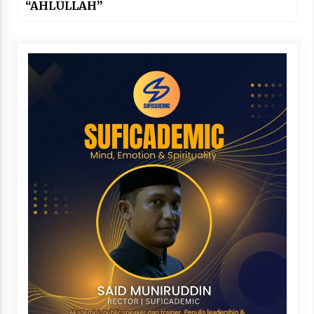
“AHLULLAH”