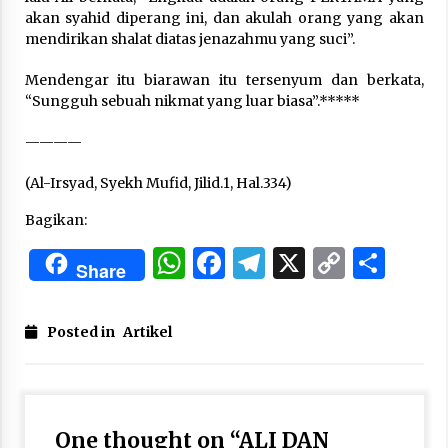
akan syahid diperang ini, dan akulah orang yang akan
mendirikan shalat diatas jenazahmu yang suci”.
Mendengar­ itu biarawan itu tersenyum dan berkata,
“Sungguh sebuah nikmat yang luar biasa”.*****
————
(Al-Irsyad, Syekh Mufid, Jilid.1, Hal.334)
Bagikan:
WhatsApp
Facebook
Telegram
X
Copy
Sha
Share
Link
Posted in
Artikel
One thought on “
ALI DAN