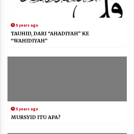
5 years ago
TAUHID, DARI “AHADIYAH” KE
“WAHIDIYAH”
5 years ago
MURSYID ITU APA?