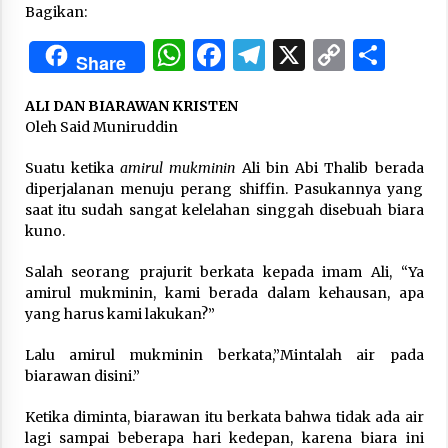
Bagikan:
WhatsApp
Facebook
Telegram
X
Copy
Sha
“One Piece”, Cara Barat Mengejar Mimpi
Share
3 months ago
Link
ALI DAN BIARAWAN KRISTEN
Oleh Said Muniruddin
“Pohon Kehidupan”: Mati Dulu, Baru Hidup
3 months ago
Suatu ketika
amirul mukminin
Ali bin Abi Thalib berada
diperjalanan menuju perang shiffin. Pasukan­nya yang
saat itu sudah sangat kelelahan singgah disebuah biara
kuno.
“Manusia Digital”: Cerdas Lewat Sinyal
3 months ago
Salah seorang prajurit berkata kepada imam Ali, “Ya
amirul mukminin, kami berada dalam kehausan, apa
yang harus kami lakukan?”
“Allahukrasi”: The Power of Management!
3 months ago
Lalu amirul mukminin berkata,”Mintalah air pada
biarawan disini.”
Manajemen “Qaddamat Lighad”: Menjadi
Ketika diminta, biarawan itu berkata bahwa tidak ada air
Manusia Visioner dan Beretika
lagi sampai beberapa hari kedepan, karena biara ini