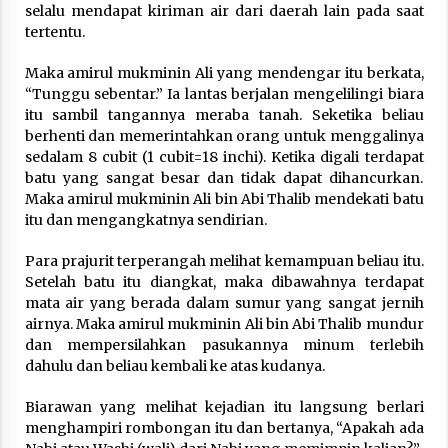
3 months ago
selalu mendapat kiriman air dari daerah lain pada saat
tertentu.
Takut Mati
Maka amirul mukminin Ali yang mendengar itu berkata,
3 months ago
“Tunggu sebentar.” Ia lantas berjalan mengelilingi biara
itu sambil tangannya meraba tanah. Seketika beliau
berhenti dan memerintahkan orang untuk menggalinya
Said Muniruddin Latih Mental dan Spiritual 80
sedalam 8 cubit (1 cubit=18 inchi). Ketika digali terdapat
Siswa YPHC
batu yang sangat besar dan tidak dapat dihancurkan.
3 months ago
Mak­a amirul mukminin Ali bin Abi Thalib mendekati batu
itu dan mengangkatnya sendirian.
Said Muniruddin Beri Pelatihan dan Motivasi
untuk 179 Guru Diniyah Disdikbud Kota Banda
Para prajurit terperangah melihat kemampuan beliau itu.
Aceh
Setelah batu itu diangkat, maka dibawahnya terdapat
4 months ago
mata air yang berada dalam sumur yang sangat jernih
airnya. Maka amirul mukminin Ali bin Abi Thalib mundur
SELVi: Sebuah Model Motivasi dalam
dan mempersilahkan pasukannya minum terlebih
Kepemimpinan Bisnis
dahulu dan beliau kembali ke atas kudanya.
4 months ago
Biarawa­n yang melihat kejadian itu langsung berlari
Eksistensi Iran dalam Tiga Ayat: Memahami
menghampiri rombongan itu dan bertanya, “Apakah ada
Aliansi Yahudi dan Kristen dalam Dinamika