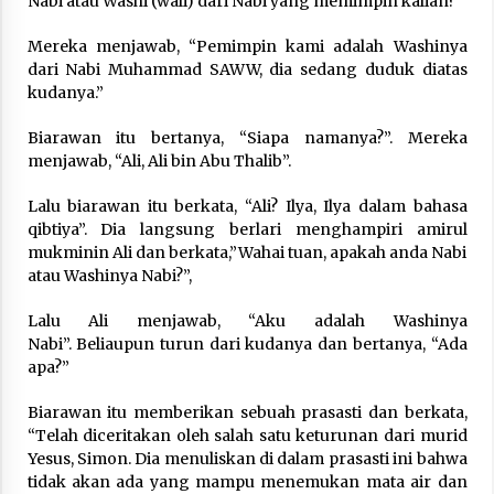
Nabi atau Washi (wali) dari Nabi yang memimpin kalian?”
Nubuwwat
5 months ago
Mereka menjawab, “Pemimpin kami adalah Washinya
dari Nabi Muhammad SAWW, dia sedang duduk diatas
kudanya.”
Biaraw­an itu bertanya, “Siapa namanya?”. Merek­a
menjawab, “Ali, Ali bin Abu Thalib”.
Lalu biarawan itu berkata, “Ali? Ilya, Ilya dalam bahasa
qibtiya”. Dia langsung berlari menghampiri amirul
mukminin Ali dan berkata,”Wahai tuan, apakah anda Nabi
atau Washinya Nabi?”,
Lalu Ali menjawab, “Aku adalah Washinya
Nabi”. Beliaupun turun dari kudanya dan bertanya, “Ada
apa?”
Biarawan itu memberikan sebuah prasasti dan berkata,
“Telah diceritakan oleh salah satu keturunan dari murid
Yesus, Simon. Dia­ menuliskan di dalam prasasti ini bahwa
tidak akan ada yang mampu menemukan mata air dan