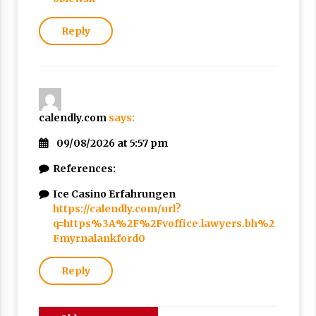
Reply
calendly.com
says:
09/08/2026 at 5:57 pm
References:
Ice Casino Erfahrungen
https://calendly.com/url?
q=https%3A%2F%2Fvoffice.lawyers.bh%2
Fmyrnalankford0
Reply