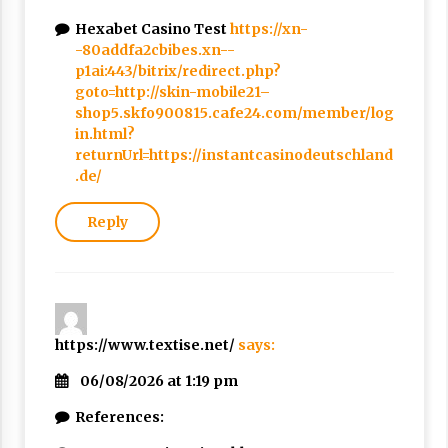
Nubuwwat
Hexabet Casino Test
https://xn-
5 months ago
-80addfa2cbibes.xn--
p1ai:443/bitrix/redirect.php?
goto=http://skin-mobile21–
shop5.skfo900815.cafe24.com/member/log
in.html?
returnUrl=https://instantcasinodeutschland
.de/
Reply
https://www.textise.net/
says:
06/08/2026 at 1:19 pm
References: