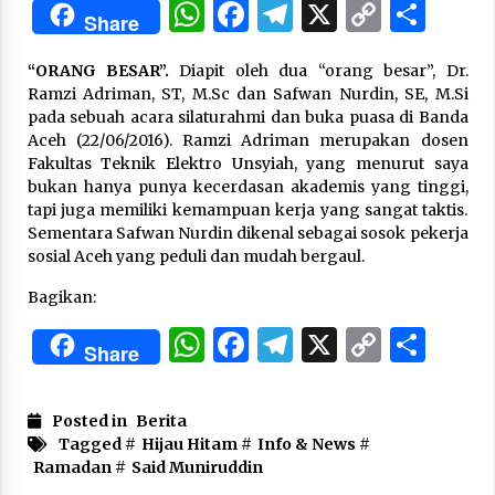
WhatsApp
Facebook
Telegram
X
Copy
Sha
Share
Link
“One Piece”, Cara Barat Mengejar Mimpi
“ORANG BESAR”.
Diapit oleh dua “orang besar”, Dr.
3 months ago
Ramzi Adriman, ST, M.Sc dan Safwan Nurdin, SE, M.Si
pada sebuah acara silaturahmi dan buka puasa di Banda
Aceh (22/06/2016). Ramzi Adriman merupakan dosen
“Pohon Kehidupan”: Mati Dulu, Baru Hidup
Fakultas Teknik Elektro Unsyiah, yang menurut saya
3 months ago
bukan hanya punya kecerdasan akademis yang tinggi,
tapi juga memiliki kemampuan kerja yang sangat taktis.
Sementara Safwan Nurdin dikenal sebagai sosok pekerja
sosial Aceh yang peduli dan mudah bergaul.
“Manusia Digital”: Cerdas Lewat Sinyal
3 months ago
Bagikan:
WhatsApp
Facebook
Telegram
X
Copy
Sha
Share
“Allahukrasi”: The Power of Management!
Link
3 months ago
Posted in
Berita
Tagged #
Hijau Hitam
#
Info & News
#
Manajemen “Qaddamat Lighad”: Menjadi
Ramadan
#
Said Muniruddin
Manusia Visioner dan Beretika