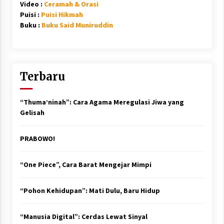
Video :
Ceramah & Orasi
Puisi :
Puisi Hikmah
Buku :
Buku Said Muniruddin
Terbaru
“Thuma’ninah”: Cara Agama Meregulasi Jiwa yang
Gelisah
PRABOWO!
“One Piece”, Cara Barat Mengejar Mimpi
“Pohon Kehidupan”: Mati Dulu, Baru Hidup
“Manusia Digital”: Cerdas Lewat Sinyal