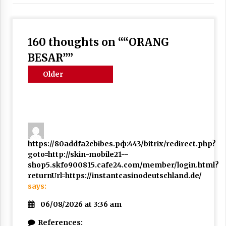
3 months ago
Takut Mati
160 thoughts on “
“ORANG
3 months ago
BESAR”
”
Comments
Older
Said Muniruddin Latih Mental dan Spiritual 80
Siswa YPHC
navigation
comments
3 months ago
Said Muniruddin Beri Pelatihan dan Motivasi
untuk 179 Guru Diniyah Disdikbud Kota Banda
Aceh
https://80addfa2cbibes.рф:443/bitrix/redirect.php?
4 months ago
goto=http://skin-mobile21--
shop5.skfo900815.cafe24.com/member/login.html?
SELVi: Sebuah Model Motivasi dalam
returnUrl=https://instantcasinodeutschland.de/
Kepemimpinan Bisnis
says:
4 months ago
06/08/2026 at 3:36 am
Eksistensi Iran dalam Tiga Ayat: Memahami
References:
Aliansi Yahudi dan Kristen dalam Dinamika