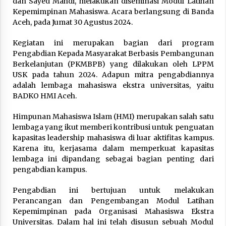
dan Sayed Mahdi, melakukan diseminasi Modul Latihan
3 months ago
Kepemimpinan Mahasiswa. Acara berlangsung di Banda
Aceh, pada Jumat 30 Agustus 2024.
Takut Mati
3 months ago
Kegiatan ini merupakan bagian dari program
Pengabdian Kepada Masyarakat Berbasis Pembangunan
Berkelanjutan (PKMBPB) yang dilakukan oleh LPPM
USK pada tahun 2024. Adapun mitra pengabdiannya
Said Muniruddin Latih Mental dan Spiritual 80
Siswa YPHC
adalah lembaga mahasiswa ekstra universitas, yaitu
3 months ago
BADKO HMI Aceh.
Himpunan Mahasiswa Islam (HMI) merupakan salah satu
Said Muniruddin Beri Pelatihan dan Motivasi
lembaga yang ikut memberi kontribusi untuk penguatan
untuk 179 Guru Diniyah Disdikbud Kota Banda
Aceh
kapasitas leadership mahasiswa di luar aktifitas kampus.
4 months ago
Karena itu, kerjasama dalam memperkuat kapasitas
lembaga ini dipandang sebagai bagian penting dari
SELVi: Sebuah Model Motivasi dalam
pengabdian kampus.
Kepemimpinan Bisnis
4 months ago
Pengabdian ini bertujuan untuk melakukan
Perancangan dan Pengembangan Modul Latihan
Kepemimpinan pada Organisasi Mahasiswa Ekstra
Eksistensi Iran dalam Tiga Ayat: Memahami
Universitas. Dalam hal ini telah disusun sebuah Modul
Aliansi Yahudi dan Kristen dalam Dinamika