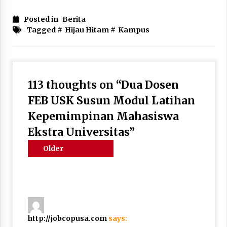
Link
Posted in
Berita
Tagged #
Hijau Hitam
#
Kampus
113 thoughts on “
Dua Dosen
FEB USK Susun Modul Latihan
Kepemimpinan Mahasiswa
Ekstra Universitas
”
Comments
Older
navigation
comments
http://jobcopusa.com
says: