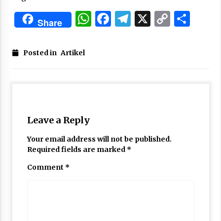
WhatsApp
Facebook
Telegram
X
Copy
Sha
Share
Link
Posted in
Artikel
Leave a Reply
Your email address will not be published.
Required fields are marked
*
Comment
*