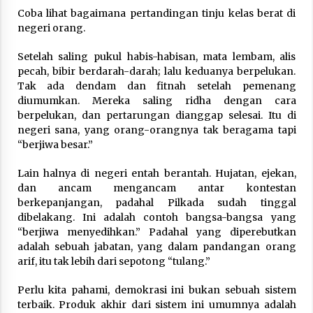
3 months ago
Coba lihat bagaimana pertandingan tinju kelas berat di
negeri orang.
Takut Mati
3 months ago
Setelah saling pukul habis-habisan, mata lembam, alis
pecah, bibir berdarah-darah; lalu keduanya berpelukan.
Tak ada dendam dan fitnah setelah pemenang
diumumkan. Mereka saling ridha dengan cara
Said Muniruddin Latih Mental dan Spiritual 80
berpelukan, dan pertarungan dianggap selesai. Itu di
Siswa YPHC
negeri sana, yang orang-orangnya tak beragama tapi
3 months ago
“berjiwa besar.”
Said Muniruddin Beri Pelatihan dan Motivasi
Lain halnya di negeri entah berantah. Hujatan, ejekan,
untuk 179 Guru Diniyah Disdikbud Kota Banda
dan ancam mengancam antar kontestan
Aceh
berkepanjangan, padahal Pilkada sudah tinggal
4 months ago
dibelakang. Ini adalah contoh bangsa-bangsa yang
“berjiwa menyedihkan.” Padahal yang diperebutkan
SELVi: Sebuah Model Motivasi dalam
Kepemimpinan Bisnis
adalah sebuah jabatan, yang dalam pandangan orang
4 months ago
arif, itu tak lebih dari sepotong “tulang.”
Perlu kita pahami, demokrasi ini bukan sebuah sistem
Eksistensi Iran dalam Tiga Ayat: Memahami
terbaik. Produk akhir dari sistem ini umumnya adalah
Aliansi Yahudi dan Kristen dalam Dinamika