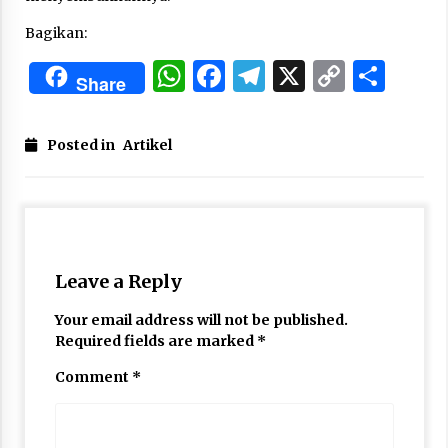
Bagikan:
WhatsApp
Facebook
Telegram
X
Copy
Sha
Share
Link
Posted in
Artikel
Leave a Reply
Your email address will not be published.
Required fields are marked
*
Comment
*