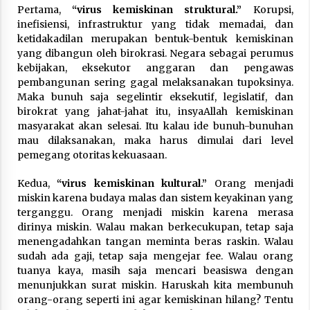
Nubuwwat
Pertama,
“virus kemiskinan struktural.”
Korupsi,
4 months ago
inefisiensi, infrastruktur yang tidak memadai, dan
ketidakadilan merupakan bentuk-bentuk kemiskinan
yang dibangun oleh birokrasi. Negara sebagai perumus
kebijakan, eksekutor anggaran dan pengawas
pembangunan sering gagal melaksanakan tupoksinya.
Maka bunuh saja segelintir eksekutif, legislatif, dan
birokrat yang jahat-jahat itu, insyaAllah kemiskinan
masyarakat akan selesai. Itu kalau ide bunuh-bunuhan
mau dilaksanakan, maka harus dimulai dari level
pemegang otoritas kekuasaan.
Kedua,
“virus kemiskinan kultural.”
Orang menjadi
miskin karena budaya malas dan sistem keyakinan yang
terganggu. Orang menjadi miskin karena merasa
dirinya miskin. Walau makan berkecukupan, tetap saja
menengadahkan tangan meminta beras raskin. Walau
sudah ada gaji, tetap saja mengejar fee. Walau orang
tuanya kaya, masih saja mencari beasiswa dengan
menunjukkan surat miskin. Haruskah kita membunuh
orang-orang seperti ini agar kemiskinan hilang? Tentu