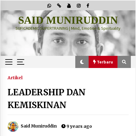
Skip
to
content
SAID MUNIRUDDIN
SUFICADEMIC SUPERTRAINING | Mind, Emotion & Spirituality
Terbaru
Terbaru
Artikel
LEADERSHIP DAN
“Thuma’ninah”: Cara Agama Meregulasi Jiwa
yang Gelisah
KEMISKINAN
2 months ago
PRABOWO!
Said Muniruddin
9 years ago
2 months ago