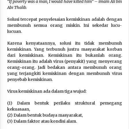
3 months ago
“If poverty was a man, I would have killed him” – imam Ali bin
Abi Thalib.
Takut Mati
Solusi tercepat penyelesaian kemiskinan adalah dengan
3 months ago
membunuh semua orang miskin. Ini sekedar lucu-
lucuan.
Said Muniruddin Latih Mental dan Spiritual 80
Karena kenyataannya, solusi itu tidak membunuh
Siswa YPHC
kemiskinan. Yang terbunuh justru masyarakat korban
3 months ago
dari kemiskinan. Kemiskinan itu bukanlah orang.
Kemiskinan itu adalah virus (penyakit) yang menyerang
orang-orang. Jadi bedakan antara membunuh orang
Said Muniruddin Beri Pelatihan dan Motivasi
yang terjangkiti kemiskinan dengan membunuh virus
untuk 179 Guru Diniyah Disdikbud Kota Banda
Aceh
penyebab kemiskinan.
4 months ago
Virus kemiskinan ada dalam tiga wujud:
SELVi: Sebuah Model Motivasi dalam
Kepemimpinan Bisnis
(1) Dalam bentuk perilaku struktural pemegang
4 months ago
kekuasaan,
(2) Dalam bentuk budaya masyarakat,
(3) Dalam faktor atau kondisi alam.
Eksistensi Iran dalam Tiga Ayat: Memahami
Aliansi Yahudi dan Kristen dalam Dinamika