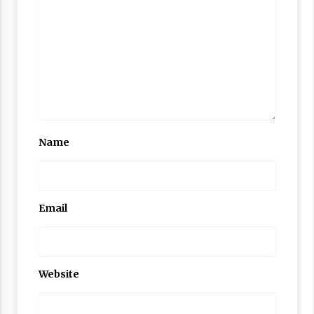
Nubuwwat
4 months ago
Name
Email
Website