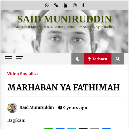
Skip
to
content
SAID MUNIRUDDIN
SUFICADEMIC SUPERTRAINING | Mind, Emotion & Spirituality
Terbaru
Terbaru
Video Sosialita
MARHABAN YA FATHIMAH
“Thuma’ninah”: Cara Agama Meregulasi Jiwa
yang Gelisah
2 months ago
Said Muniruddin
9 years ago
PRABOWO!
Bagikan:
2 months ago