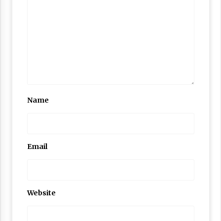
Nubuwwat
4 months ago
Name
Email
Website