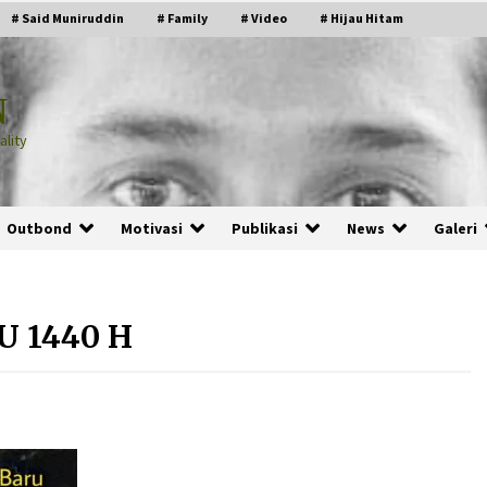
# Said Muniruddin
# Family
# Video
# Hijau Hitam
N
lity
Outbond
Motivasi
Publikasi
News
Galeri
 1440 H
PRABOWO!
2 months ago
ru
“Manusia Digital”: Cerdas Lewat
Sinyal