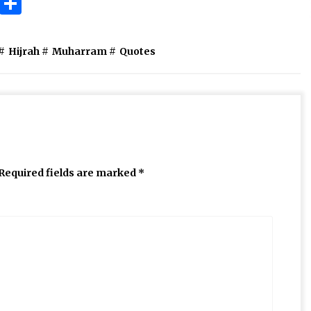
ok
gram
Copy
Share
Link
#
Hijrah
#
Muharram
#
Quotes
Required fields are marked
*