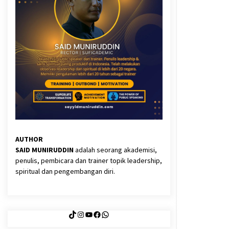
3 months ago
Said Muniruddin Latih Mental dan
Spiritual 80 Siswa YPHC
3 months ago
Eksistensi Iran dalam Tiga Ayat:
Memahami Aliansi Yahudi dan
Kristen dalam Dinamika Nubuwwat
4 months ago
AUTHOR
SAID MUNIRUDDIN
adalah seorang akademisi,
penulis, pembicara dan trainer topik leadership,
spiritual dan pengembangan diri.
TikTok
Instagram
YouTube
Facebook
WhatsApp