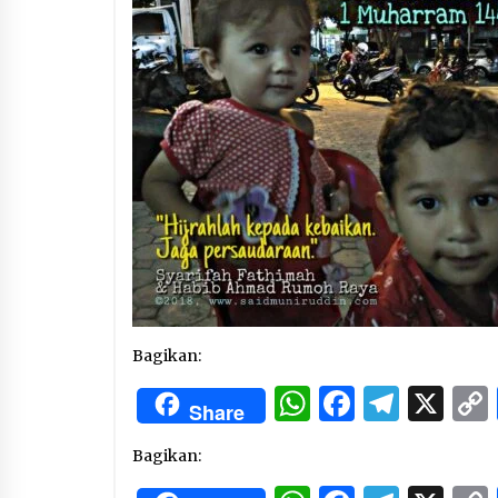
3 months ago
Manajemen “Qaddamat Lighad”:
Menjadi Manusia Visioner dan
Beretika
3 months ago
Said Muniruddin Beri Pelatihan d
Motivasi untuk 179 Guru Diniyah
Disdikbud Kota Banda Aceh
4 months ago
Bagikan:
WhatsApp
Facebo
Tele
X
Share
Bagikan: