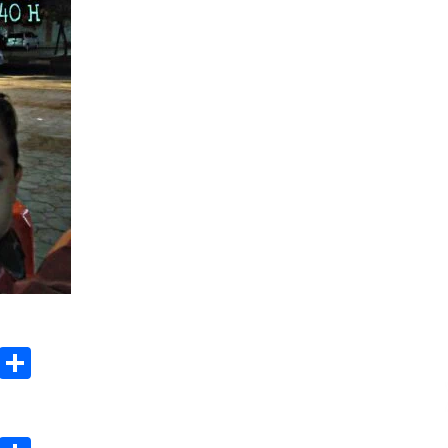
3 months ago
Takut Mati
3 months ago
an
SELVi: Sebuah Model Motivasi
dalam Kepemimpinan Bisnis
4 months ago
ok
gram
Copy
Share
Link