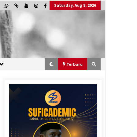
Saturday, Aug 8, 2026
Terbaru
“One Piece”, Cara Barat Mengejar
Mimpi
2 months ago
“Allahukrasi”: The Power of
Management!