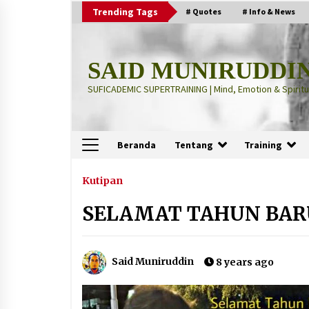
Skip
Trending Tags
# Quotes
# Info & News
to
content
SAID MUNIRUDDI
SUFICADEMIC SUPERTRAINING | Mind, Emotion & Spiritua
Beranda
Tentang
Training
Terbaru
Kutipan
SELAMAT TAHUN BARU
“Thuma’ninah”: Cara Agama
Meregulasi Jiwa yang Gelisah
2 months ago
Said Muniruddin
8 years ago
“Pohon Kehidupan”: Mati Dulu, Ba
Hidup