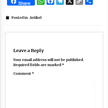
WhatsApp
Facebook
Telegram
X
Copy
Sha
Share
Link
Posted in
Artikel
Leave a Reply
Your email address will not be published.
Required fields are marked
*
Comment
*