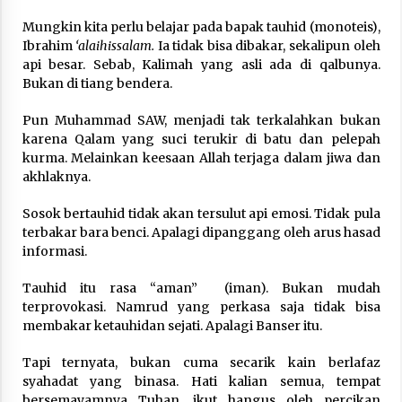
3 months ago
Mungkin kita perlu belajar pada bapak tauhid (monoteis),
Ibrahim
‘alaihissalam.
Ia tidak bisa dibakar, sekalipun oleh
Takut Mati
api besar. Sebab, Kalimah yang asli ada di qalbunya.
3 months ago
Bukan di tiang bendera.
Pun Muhammad SAW, menjadi tak terkalahkan bukan
Said Muniruddin Latih Mental dan Spiritual 80
karena Qalam yang suci terukir di batu dan pelepah
Siswa YPHC
kurma. Melainkan keesaan Allah terjaga dalam jiwa dan
3 months ago
akhlaknya.
Sosok bertauhid tidak akan tersulut api emosi. Tidak pula
Said Muniruddin Beri Pelatihan dan Motivasi
untuk 179 Guru Diniyah Disdikbud Kota Banda
terbakar bara benci. Apalagi dipanggang oleh arus hasad
Aceh
informasi.
4 months ago
Tauhid itu rasa “aman” (iman). Bukan mudah
SELVi: Sebuah Model Motivasi dalam
terprovokasi. Namrud yang perkasa saja tidak bisa
Kepemimpinan Bisnis
membakar ketauhidan sejati. Apalagi Banser itu.
4 months ago
Tapi ternyata, bukan cuma secarik kain berlafaz
syahadat yang binasa. Hati kalian semua, tempat
Eksistensi Iran dalam Tiga Ayat: Memahami
Aliansi Yahudi dan Kristen dalam Dinamika
bersemayamnya Tuhan, ikut hangus oleh percikan