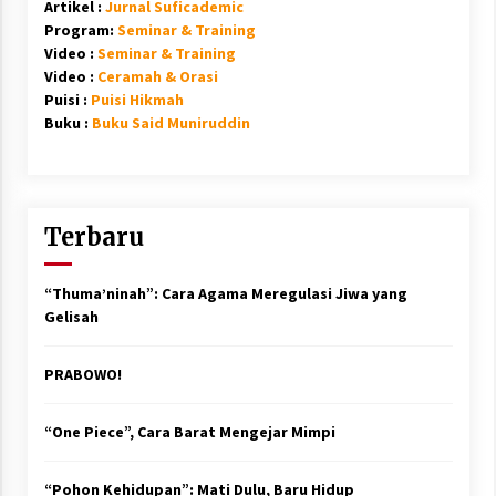
Artikel :
Jurnal Suficademic
Program:
Seminar & Training
Video :
Seminar & Training
Video :
Ceramah & Orasi
Puisi :
Puisi Hikmah
Buku :
Buku Said Muniruddin
Terbaru
“Thuma’ninah”: Cara Agama Meregulasi Jiwa yang
Gelisah
PRABOWO!
“One Piece”, Cara Barat Mengejar Mimpi
“Pohon Kehidupan”: Mati Dulu, Baru Hidup