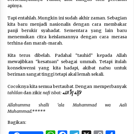
Nubuwwat
apinya.
4 months ago
Tapi entahlah. Mungkin ini sudah akhir zaman. Sebagian
kita baru menjadi nasionalis dengan cara membakar
panji berukir syahadat. Sementara yang lain baru
menemukan citra keislamannya dengan cara merasa
terhina dan marah-marah.
Kita terus dibelah. Padahal “tauhid” kepada Allah
mewajibkan “kesatuan” sebagai ummah. Tetapi itulah
konsekwensi yang kita hadapi, akibat nafsu untuk
beriman sangat tinggi tetapi akal lemah sekali.
Cocoknya kita semua bertaubat. Dengan memperbanyak
tahlilan
dan zikir
nafi isbat:
لآإِلَهَ إِلاَّ الله
Allahumma shalli ‘ala Muhammad wa Aali
Muhammad.*****
Bagikan: