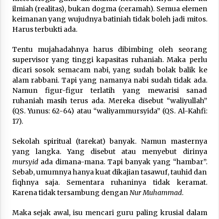
ilmiah (realitas), bukan dogma (ceramah). Semua elemen
keimanan yang wujudnya batiniah tidak boleh jadi mitos.
Harus terbukti ada.
Tentu mujahadahnya harus dibimbing oleh seorang
supervisor yang tinggi kapasitas ruhaniah. Maka perlu
dicari sosok semacam nabi, yang sudah bolak balik ke
alam rabbani. Tapi yang namanya nabi sudah tidak ada.
Namun figur-figur terlatih yang mewarisi sanad
ruhaniah masih terus ada. Mereka disebut “waliyullah”
(QS. Yunus: 62-64) atau “waliyammursyida” (QS. Al-Kahfi:
17).
Sekolah spiritual (tarekat) banyak. Namun masternya
yang langka. Yang disebut atau menyebut dirinya
mursyid
ada dimana-mana. Tapi banyak yang “hambar”.
Sebab, umumnya hanya kuat dikajian tasawuf, tauhid dan
fiqhnya saja. Sementara ruhaninya tidak keramat.
Karena tidak tersambung dengan
Nur Muhammad
.
Maka sejak awal, isu mencari guru paling krusial dalam