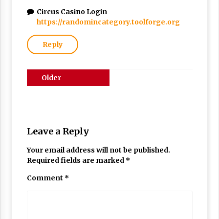
Circus Casino Login
https://randomincategory.toolforge.org
Reply
Comments
Older
navigation
comments
Leave a Reply
Your email address will not be published.
Required fields are marked
*
Comment
*