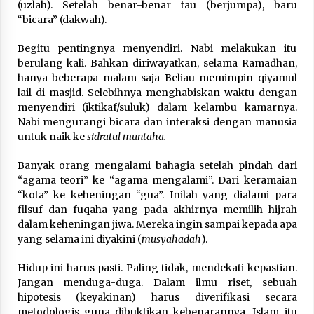
(uzlah). Setelah benar-benar tau (berjumpa), baru
“bicara” (dakwah).
Begitu pentingnya menyendiri. Nabi melakukan itu
berulang kali. Bahkan diriwayatkan, selama Ramadhan,
hanya beberapa malam saja Beliau memimpin qiyamul
lail di masjid. Selebihnya menghabiskan waktu dengan
menyendiri (iktikaf/suluk) dalam kelambu kamarnya.
Nabi mengurangi bicara dan interaksi dengan manusia
untuk naik ke
sidratul muntaha.
Banyak orang mengalami bahagia setelah pindah dari
“agama teori” ke “agama mengalami”. Dari keramaian
“kota” ke keheningan “gua”. Inilah yang dialami para
filsuf dan fuqaha yang pada akhirnya memilih hijrah
dalam keheningan jiwa. Mereka ingin sampai kepada apa
yang selama ini diyakini (
musyahadah
).
Hidup ini harus pasti. Paling tidak, mendekati kepastian.
Jangan menduga-duga. Dalam ilmu riset, sebuah
hipotesis (keyakinan) harus diverifikasi secara
metodologis guna dibuktikan kebenarannya. Islam itu