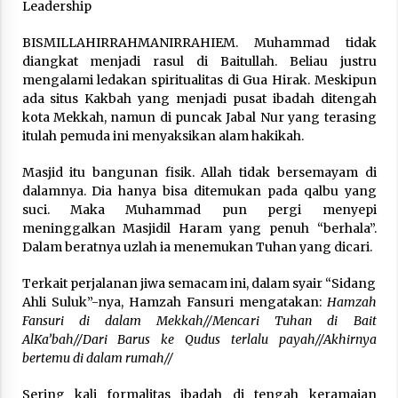
3 months ago
Leadership
BISMILLAHIRRAHMANIRRAHIEM. Muhammad tidak
Takut Mati
diangkat menjadi rasul di Baitullah. Beliau justru
3 months ago
mengalami ledakan spiritualitas di Gua Hirak. Meskipun
ada situs Kakbah yang menjadi pusat ibadah ditengah
kota Mekkah, namun di puncak Jabal Nur yang terasing
Said Muniruddin Latih Mental dan Spiritual 80
itulah pemuda ini menyaksikan alam hakikah.
Siswa YPHC
3 months ago
Masjid itu bangunan fisik. Allah tidak bersemayam di
dalamnya. Dia hanya bisa ditemukan pada qalbu yang
suci. Maka Muhammad pun pergi menyepi
Said Muniruddin Beri Pelatihan dan Motivasi
untuk 179 Guru Diniyah Disdikbud Kota Banda
meninggalkan Masjidil Haram yang penuh “berhala”.
Aceh
Dalam beratnya uzlah ia menemukan Tuhan yang dicari.
4 months ago
Terkait perjalanan jiwa semacam ini, dalam syair “Sidang
SELVi: Sebuah Model Motivasi dalam
Ahli Suluk”-nya, Hamzah Fansuri mengatakan:
Hamzah
Kepemimpinan Bisnis
Fansuri di dalam Mekkah//Mencari Tuhan di Bait
4 months ago
AlKa’bah//Dari Barus ke Qudus terlalu payah//Akhirnya
bertemu di dalam rumah//
Eksistensi Iran dalam Tiga Ayat: Memahami
Aliansi Yahudi dan Kristen dalam Dinamika
Sering kali formalitas ibadah di tengah keramaian