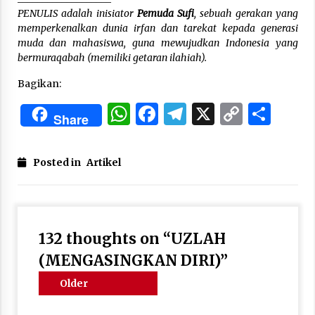
PENULIS adalah inisiator
Pemuda Sufi
, sebuah gerakan yang
memperkenalkan dunia irfan dan tarekat kepada generasi
muda dan mahasiswa, guna mewujudkan Indonesia yang
bermuraqabah (memiliki getaran ilahiah).
Bagikan:
WhatsApp
Facebook
Telegram
X
Copy
Sha
Share
Link
Posted in
Artikel
132 thoughts on “
UZLAH
(MENGASINGKAN DIRI)
”
Comments
Older
navigation
comments