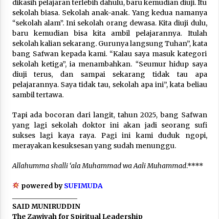
dikasih pelajaran terlebih dahulu, baru kemudian diuji. Itu
Nubuwwat
sekolah biasa. Sekolah anak-anak. Yang kedua namanya
5 months ago
“sekolah alam”. Ini sekolah orang dewasa. Kita diuji dulu,
baru kemudian bisa kita ambil pelajarannya. Itulah
sekolah kalian sekarang. Gurunya langsung Tuhan”, kata
bang Safwan kepada kami. “Kalau saya masuk kategori
sekolah ketiga”, ia menambahkan. “Seumur hidup saya
diuji terus, dan sampai sekarang tidak tau apa
pelajarannya. Saya tidak tau, sekolah apa ini”, kata beliau
sambil tertawa.
Tapi ada bocoran dari langit, tahun 2025, bang Safwan
yang lagi sekolah doktor ini akan jadi seorang sufi
sukses lagi kaya raya. Pagi ini kami duduk ngopi,
merayakan kesuksesan yang sudah menunggu.
Allahumma shalli ‘ala Muhammad wa Aali Muhammad
.****
powered by
SUFIMUDA
___________________
SAID MUNIRUDDIN
The Zawiyah for Spiritual Leadership