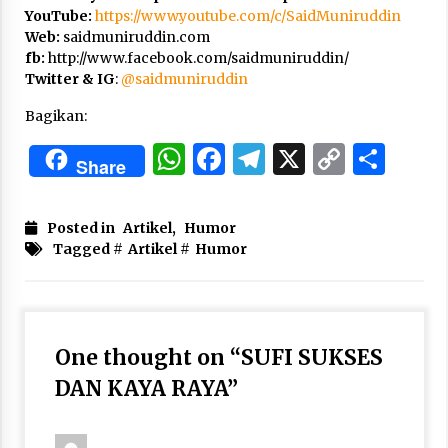
YouTube:
https://www.youtube.com/c/SaidMuniruddin
Web:
saidmuniruddin.com
fb:
http://www.facebook.com/saidmuniruddin/
Twitter & IG
:
@
saidmuniruddin
Bagikan:
WhatsApp
Facebook
Telegram
X
Copy
Sha
Share
Link
Posted in
Artikel
,
Humor
Tagged #
Artikel
#
Humor
One thought on “
SUFI SUKSES
DAN KAYA RAYA
”