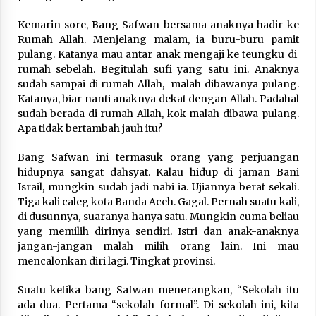
3 months ago
Kemarin sore, Bang Safwan bersama anaknya hadir ke
Rumah Allah. Menjelang malam, ia buru-buru pamit
Takut Mati
pulang. Katanya mau antar anak mengaji ke teungku di
3 months ago
rumah sebelah. Begitulah sufi yang satu ini. Anaknya
sudah sampai di rumah Allah, malah dibawanya pulang.
Katanya, biar nanti anaknya dekat dengan Allah. Padahal
Said Muniruddin Latih Mental dan Spiritual 80
sudah berada di rumah Allah, kok malah dibawa pulang.
Siswa YPHC
Apa tidak bertambah jauh itu?
3 months ago
Bang Safwan ini termasuk orang yang perjuangan
Said Muniruddin Beri Pelatihan dan Motivasi
hidupnya sangat dahsyat. Kalau hidup di jaman Bani
untuk 179 Guru Diniyah Disdikbud Kota Banda
Israil, mungkin sudah jadi nabi ia. Ujiannya berat sekali.
Aceh
Tiga kali caleg kota Banda Aceh. Gagal. Pernah suatu kali,
4 months ago
di dusunnya, suaranya hanya satu. Mungkin cuma beliau
yang memilih dirinya sendiri. Istri dan anak-anaknya
SELVi: Sebuah Model Motivasi dalam
jangan-jangan malah milih orang lain. Ini mau
Kepemimpinan Bisnis
mencalonkan diri lagi. Tingkat provinsi.
4 months ago
Suatu ketika bang Safwan menerangkan, “Sekolah itu
Eksistensi Iran dalam Tiga Ayat: Memahami
ada dua. Pertama “sekolah formal”. Di sekolah ini, kita
Aliansi Yahudi dan Kristen dalam Dinamika