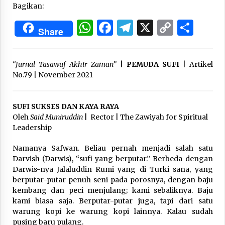
Bagikan:
WhatsApp
Facebook
Telegram
X
Copy
Sha
“One Piece”, Cara Barat Mengejar Mimpi
Share
3 months ago
Link
“Jurnal Tasawuf Akhir Zaman”
|
PEMUDA SUFI
| Artikel
“Pohon Kehidupan”: Mati Dulu, Baru Hidup
No.79 | November 2021
3 months ago
SUFI SUKSES DAN KAYA RAYA
Oleh
Said Muniruddin
| Rector | The Zawiyah for Spiritual
“Manusia Digital”: Cerdas Lewat Sinyal
Leadership
3 months ago
Namanya Safwan. Beliau pernah menjadi salah satu
Darvish (Darwis), “sufi yang berputar.” Berbeda dengan
“Allahukrasi”: The Power of Management!
Darwis-nya Jalaluddin Rumi yang di Turki sana, yang
3 months ago
berputar-putar penuh seni pada porosnya, dengan baju
kembang dan peci menjulang; kami sebaliknya. Baju
kami biasa saja. Berputar-putar juga, tapi dari satu
Manajemen “Qaddamat Lighad”: Menjadi
warung kopi ke warung kopi lainnya. Kalau sudah
Manusia Visioner dan Beretika
pusing baru pulang.