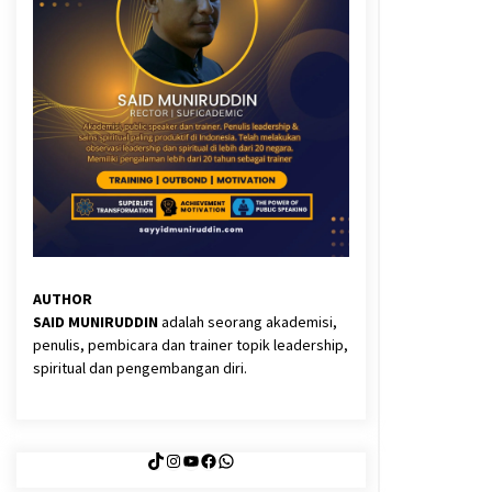
3 months ago
Said Muniruddin Latih Mental dan
Spiritual 80 Siswa YPHC
3 months ago
Eksistensi Iran dalam Tiga Ayat:
Memahami Aliansi Yahudi dan
Kristen dalam Dinamika Nubuwwat
4 months ago
AUTHOR
SAID MUNIRUDDIN
adalah seorang akademisi,
penulis, pembicara dan trainer topik leadership,
spiritual dan pengembangan diri.
TikTok
Instagram
YouTube
Facebook
WhatsApp