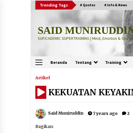
Skip
Trending Tags
# Quotes
# Info & News
to
content
SAID MUNIRUDDI
SUFICADEMIC SUPERTRAINING | Mind, Emotion & Spiritua
Beranda
Tentang
Training
Terbaru
Artikel
KEKUATAN KEYAK
“Thuma’ninah”: Cara Agama
Meregulasi Jiwa yang Gelisah
2 months ago
Said Muniruddin
7 years ago
2
“Pohon Kehidupan”: Mati Dulu, Ba
Bagikan:
Hidup