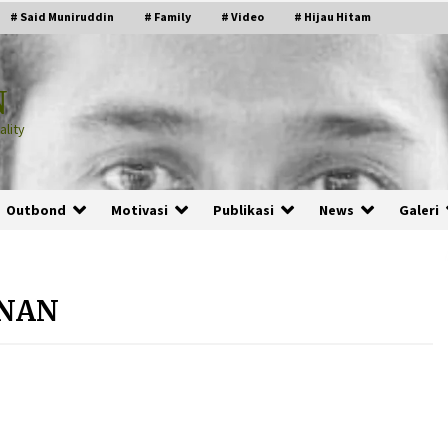
# Said Muniruddin
# Family
# Video
# Hijau Hitam
N
lity
Outbond
Motivasi
Publikasi
News
Galeri
INAN
PRABOWO!
2 months ago
ru
“Manusia Digital”: Cerdas Lewat
Sinyal