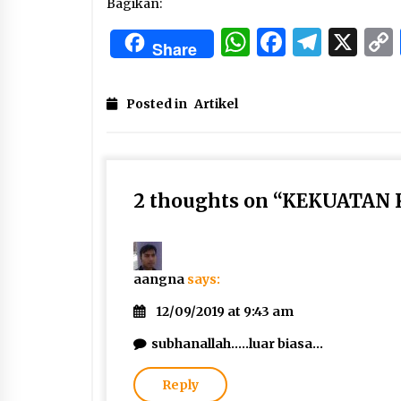
Bagikan:
WhatsApp
Facebo
Tele
X
Share
Posted in
Artikel
2 thoughts on “
KEKUATAN 
aangna
says:
12/09/2019 at 9:43 am
subhanallah…..luar biasa…
Reply