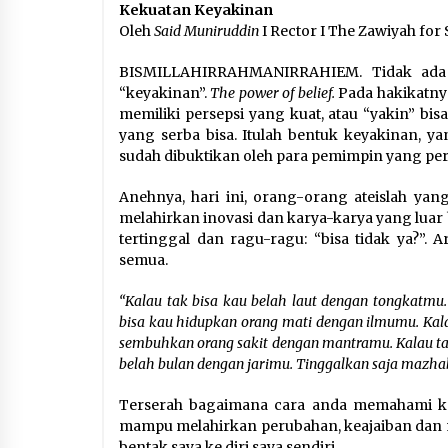
Kekuatan Keyakinan
Oleh
Said Muniruddin
I Rector I The Zawiyah for 
BISMILLAHIRRAHMANIRRAHIEM. Tidak ada y
“keyakinan”.
The power of belief.
Pada hakikatnya
memiliki persepsi yang kuat, atau “yakin” bi
yang serba bisa. Itulah bentuk keyakinan, 
sudah dibuktikan oleh para pemimpin yang per
Anehnya, hari ini, orang-orang ateislah yan
melahirkan inovasi dan karya-karya yang luar
tertinggal dan ragu-ragu: “bisa tidak ya?”. Art
semua.
“Kalau tak bisa kau belah laut dengan tongkatmu
bisa kau hidupkan orang mati dengan ilmumu. Kala
sembuhkan orang sakit dengan mantramu. Kalau tak
belah bulan dengan jarimu. Tinggalkan saja mazh
Terserah bagaimana cara anda memahami kalim
mampu melahirkan perubahan, keajaiban dan muk
bentak saya ke diri saya sendiri.