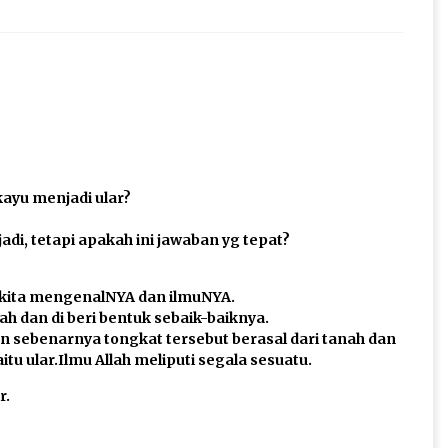
kayu menjadi ular?
adi, tetapi apakah ini jawaban yg tepat?
 kita mengenalNYA dan ilmuNYA.
ah dan di beri bentuk sebaik-baiknya.
ran sebenarnya tongkat tersebut berasal dari tanah dan
yaitu ular.Ilmu Allah meliputi segala sesuatu.
r.