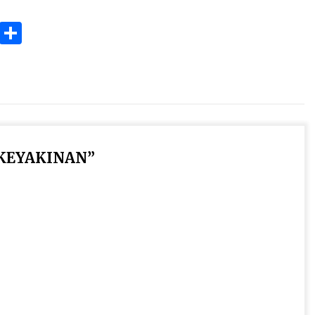
ok
gram
Copy
Share
Link
KEYAKINAN
”