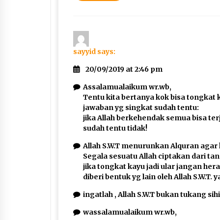
sayyid
says:
20/09/2019 at 2:46 pm
Assalamualaikum wr.wb,
Tentu kita bertanya kok bisa tongkat 
jawaban yg singkat sudah tentu:
jika Allah berkehendak semua bisa terj
sudah tentu tidak!
Allah S.W.T menurunkan Alquran agar
Segala sesuatu Allah ciptakan dari tan
jika tongkat kayu jadi ular jangan he
diberi bentuk yg lain oleh Allah S.W.T. 
ingatlah , Allah S.W.T bukan tukang sihi
wassalamualaikum wr.wb,