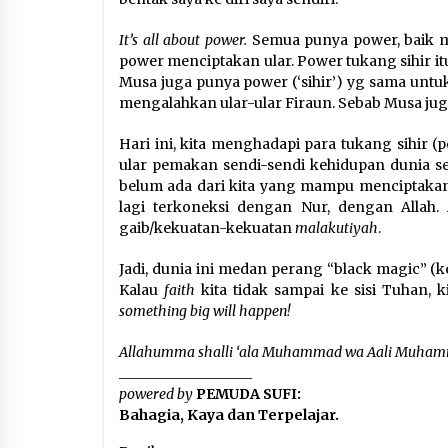
It’s all about power.
Semua punya power, baik mu
power menciptakan ular. Power tukang sihir it
Musa juga punya power (‘sihir’) yg sama unt
mengalahkan ular-ular Firaun. Sebab Musa jug
Hari ini, kita menghadapi para tukang sihir (po
ular pemakan sendi-sendi kehidupan dunia se
belum ada dari kita yang mampu menciptakan u
lagi terkoneksi dengan Nur, dengan Allah. 
gaib/kekuatan-kekuatan
malakutiyah
.
Jadi, dunia ini medan perang “black magic” (
Kalau
faith
kita tidak sampai ke sisi Tuhan, 
something big will happen!
Allahumma shalli ‘ala Muhammad wa Aali Muha
___________________
powered by
PEMUDA SUFI:
Bahagia, Kaya dan Terpelajar.