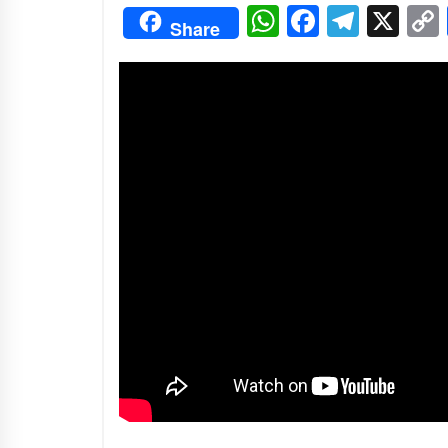
3 months ago
WhatsApp
Facebo
Tele
X
Share
Manajemen “Qaddamat Lighad”:
Menjadi Manusia Visioner dan
Beretika
3 months ago
Said Muniruddin Beri Pelatihan d
Motivasi untuk 179 Guru Diniyah
Disdikbud Kota Banda Aceh
4 months ago