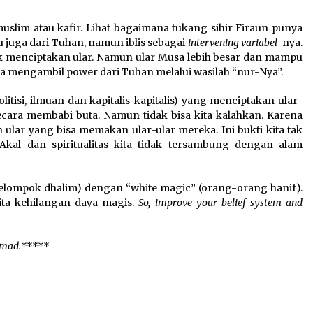
slim atau kafir. Lihat bagaimana tukang sihir Firaun punya
u juga dari Tuhan, namun iblis sebagai
intervening variabel-
nya.
uk menciptakan ular. Namun ular Musa lebih besar dan mampu
a mengambil power dari Tuhan melalui wasilah “nur-Nya”.
litisi, ilmuan dan kapitalis-kapitalis) yang menciptakan ular-
cara membabi buta. Namun tidak bisa kita kalahkan. Karena
lar yang bisa memakan ular-ular mereka. Ini bukti kita tak
Akal dan spiritualitas kita tidak tersambung dengan alam
kelompok dhalim) dengan “white magic” (orang-orang hanif).
kita kehilangan daya magis.
So, improve your belief system and
mmad.
*****