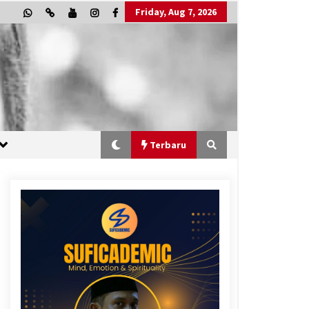
Friday, Aug 7, 2026
Terbaru
“One Piece”, Cara Barat Mengejar
Mimpi
2 months ago
“Allahukrasi”: The Power of
Management!