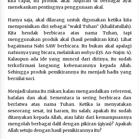
kita capai, itu produk akal. Alquran di berbagai ayat
menekankan pentingnya penggunaan akal.
Hanya saja, akal dilarang untuk digunakan ketika kita
memposisikan diri sebagai “wakil Tuhan” (khalifatullah).
Kita hendak berbicara atas nama Tuhan, tapi
menggunakan produk akal (hasil pemikiran kita). Lihat
bagaimana Nabi SAW berbicara. Itu bukan akal apalagi
nafsunya yang bicara, melainkan
wahyu
(QS. An-Najm: 4).
Kalaupun ada ide yang muncul dari dirinya, itu sudah
terkofirmasi langsung kebenarannya kepada Allah.
Sehingga produk pemikirannya itu menjadi hadis yang
bernilai suci.
Menjadi ulama itu riskan; kalau mengandalkan referensi,
hafalan dan akal. Sementara ia sering berbicara dan
berfatwa atas nama Tuhan. Ketika ia menyatakan
seseorang sesat, ini haram, itu salah; apakah itu sudah
ditanyakan kepada Allah, atau lahir dari kemampuannya
mengolah berbagai dalil dengan pikiran (qiyas)? Apakah
Allah setuju dengan hasil pemikirannya itu?