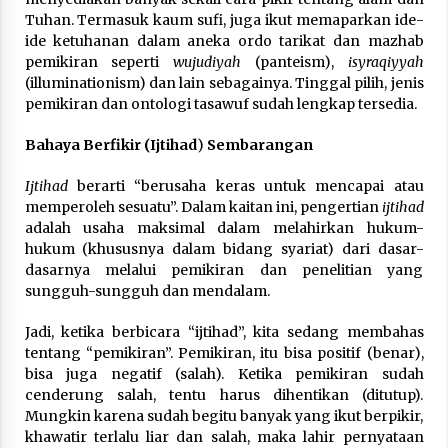
Tuhan. Termasuk kaum sufi, juga ikut memaparkan ide-
ide ketuhanan dalam aneka ordo tarikat dan mazhab
pemikiran seperti
wujudiyah
(panteism),
isyraqiyyah
(illuminationism) dan lain sebagainya. Tinggal pilih, jenis
pemikiran dan ontologi tasawuf sudah lengkap tersedia.
Bahaya Berfikir (Ijtihad
)
Sembarangan
Ijtihad
berarti “berusaha keras untuk mencapai atau
memperoleh sesuatu”. Dalam kaitan ini, pengertian
ijtihad
adalah usaha maksimal dalam melahirkan hukum-
hukum (khususnya dalam bidang syariat) dari dasar-
dasarnya melalui pemikiran dan penelitian yang
sungguh-sungguh dan mendalam.
Jadi, ketika berbicara “ijtihad”, kita sedang membahas
tentang “pemikiran”. Pemikiran, itu bisa positif (benar),
bisa juga negatif (salah). Ketika pemikiran sudah
cenderung salah, tentu harus dihentikan (ditutup).
Mungkin karena sudah begitu banyak yang ikut berpikir,
khawatir terlalu liar dan salah, maka lahir pernyataan