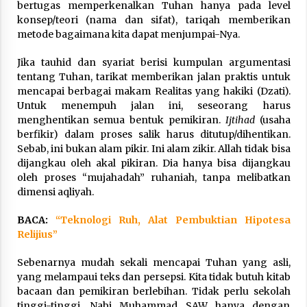
bertugas memperkenalkan Tuhan hanya pada level
konsep/teori (nama dan sifat), tariqah memberikan
metode bagaimana kita dapat menjumpai-Nya.
Jika tauhid dan syariat berisi kumpulan argumentasi
tentang Tuhan, tarikat memberikan jalan praktis untuk
mencapai berbagai makam Realitas yang hakiki (Dzati).
Untuk menempuh jalan ini, seseorang harus
menghentikan semua bentuk pemikiran.
Ijtihad
(usaha
berfikir) dalam proses salik harus ditutup/dihentikan.
Sebab, ini bukan alam pikir. Ini alam zikir. Allah tidak bisa
dijangkau oleh akal pikiran. Dia hanya bisa dijangkau
oleh proses “mujahadah” ruhaniah, tanpa melibatkan
dimensi aqliyah.
BACA:
“Teknologi Ruh, Alat Pembuktian Hipotesa
Relijius”
Sebenarnya mudah sekali mencapai Tuhan yang asli,
yang melampaui teks dan persepsi. Kita tidak butuh kitab
bacaan dan pemikiran berlebihan. Tidak perlu sekolah
tinggi-tinggi. Nabi Muhammad SAW hanya dengan