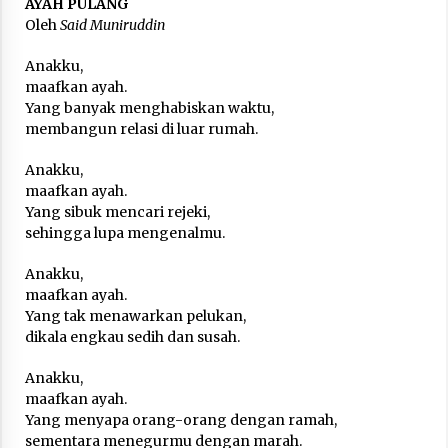
AYAH PULANG
3 months ago
Oleh
Said Muniruddin
Takut Mati
Anakku,
3 months ago
maafkan ayah.
Yang banyak menghabiskan waktu,
membangun relasi di luar rumah.
Said Muniruddin Latih Mental dan Spiritual 80
Siswa YPHC
Anakku,
3 months ago
maafkan ayah.
Yang sibuk mencari rejeki,
sehingga lupa mengenalmu.
Said Muniruddin Beri Pelatihan dan Motivasi
untuk 179 Guru Diniyah Disdikbud Kota Banda
Aceh
Anakku,
4 months ago
maafkan ayah.
Yang tak menawarkan pelukan,
SELVi: Sebuah Model Motivasi dalam
dikala engkau sedih dan susah.
Kepemimpinan Bisnis
4 months ago
Anakku,
maafkan ayah.
Yang menyapa orang-orang dengan ramah,
Eksistensi Iran dalam Tiga Ayat: Memahami
sementara menegurmu dengan marah.
Aliansi Yahudi dan Kristen dalam Dinamika