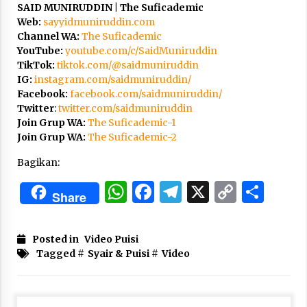
SAID MUNIRUDDIN | The Suficademic
Web:
sayyidmuniruddin.com
Channel WA:
The Suficademic
YouTube:
youtube.com/c/SaidMuniruddin
TikTok:
tiktok.com/@saidmuniruddin
IG:
instagram.com/saidmuniruddin/
Facebook:
facebook.com/saidmuniruddin/
Twitter
:
twitter.com/saidmuniruddin
Join Grup WA:
The Suficademic-1
Join Grup WA:
The Suficademic-2
Bagikan:
WhatsApp
Facebook
Telegram
X
Copy
Sha
Share
Link
Posted in
Video Puisi
Tagged #
Syair & Puisi
#
Video