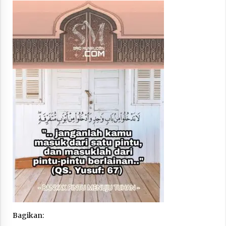
“One Piece”, Cara Barat Mengejar Mimpi
2 months ago
“Pohon Kehidupan”: Mati Dulu, Baru Hidup
3 months ago
“Manusia Digital”: Cerdas Lewat Sinyal
3 months ago
“Allahukrasi”: The Power of Management!
3 months ago
Manajemen “Qaddamat Lighad”: Menjadi
Bagikan:
Manusia Visioner dan Beretika