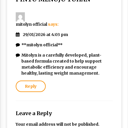
Nubuwwat
4 months ago
mitolyn official
says:
29/01/2026 at 4:03 pm
**mitolyn official**
Mitolyn is a carefully developed, plant-
based formula created to help support
metabolic efficiency and encourage
healthy, lasting weight management.
Reply
Leave a Reply
Your email address will not be published.