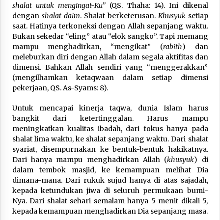
shalat untuk mengingat-Ku”
(QS. Thaha: 14). Ini dikenal
dengan
shalat daim
. Shalat berketerusan.
Khusyuk
setiap
saat. Hatinya terkoneksi dengan Allah sepanjang waktu.
Bukan sekedar “eling” atau “elok sangko”. Tapi memang
mampu menghadirkan, “mengikat” (
rabith
) dan
meleburkan diri dengan Allah dalam segala aktifitas dan
dimensi. Bahkan Allah sendiri yang “menggerakkan”
(mengilhamkan ketaqwaan dalam setiap dimensi
pekerjaan, QS. As-Syams: 8).
Untuk mencapai kinerja taqwa, dunia Islam harus
bangkit dari ketertinggalan. Harus mampu
meningkatkan kualitas ibadah, dari fokus hanya pada
shalat lima waktu, ke shalat sepanjang waktu. Dari shalat
syariat, disempurnakan ke bentuk-bentuk hakikatnya.
Dari hanya mampu menghadirkan Allah (
khusyuk
) di
dalam tembok masjid, ke kemampuan melihat Dia
dimana-mana. Dari rukuk sujud hanya di atas sajadah,
kepada ketundukan jiwa di seluruh permukaan bumi-
Nya. Dari shalat sehari semalam hanya 5 menit dikali 5,
kepada kemampuan menghadirkan Dia sepanjang masa.