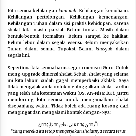
Kita semua kehilangan
karamah
. Kehilangan kemuliaan.
Kehilangan pertolongan. Kehilangan kemenangan.
Kehilangan Tuhan dalam sisi praktis kehidupan. Karena
shalat kita masih parsial. Belum tuntas. Masih dalam
bentuk-bentuk formalitas. Belum sampai ke hakikat.
Belum lebur dalam segala esensi. Belum menyaksikan
Tuhan dalam semua Tupoksi. Belum
khusyuk
dalam
segala lini.
Sepertinya kita semua harus segera mencari Guru. Untuk
meng-upgrade dimensi shalat. Sebab, shalat yang selama
ini kita lakoni sudah gagal memperbaiki akhlak. Saya
tidak mengajak anda untuk meninggalkan shalat fardhu
yang telah ada ketentuan waktu (QS. An-Nisa: 103). Justru
mendorong kita semua untuk mengamalkan shalat
disepanjang waktu. Tidak boleh ada ruang kosong dari
mengingat dan mengalami kontak dengan-Nya:
الَّذِيۡنَ هُمۡ عَلٰى صَلَاتِهِمۡ دَآٮِٕمُوۡنَ
“Yang mereka itu tetap mengerjakan shalatnya secara terus