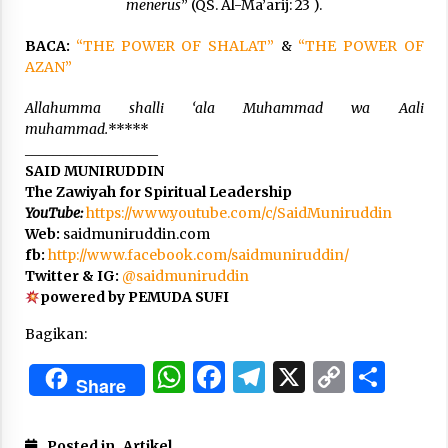
menerus
” (QS. Al-Ma’arij: 23 ).
BACA:
“THE POWER OF SHALAT”
&
“THE POWER OF
AZAN”
Allahumma shalli ‘ala Muhammad wa Aali
muhammad.
*****
___________________
SAID MUNIRUDDIN
The Zawiyah for Spiritual Leadership
YouTube:
https://www.youtube.com/c/SaidMuniruddin
Web:
saidmuniruddin.com
fb:
http://www.facebook.com/saidmuniruddin/
Twitter & IG:
@
saidmuniruddin
powered by PEMUDA SUFI
Bagikan:
WhatsApp
Facebook
Telegram
X
Copy
Sha
Share
Link
Posted in
Artikel