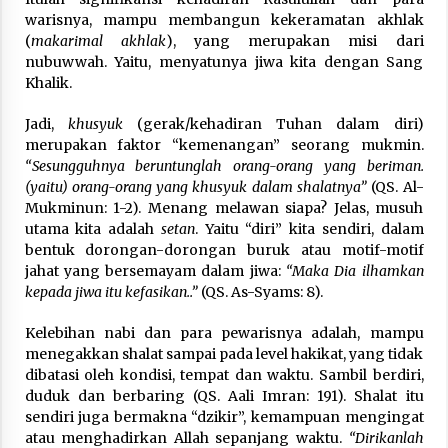
warisnya, mampu membangun kekeramatan akhlak
(
makarimal akhlak
), yang merupakan misi dari
nubuwwah. Yaitu, menyatunya jiwa kita dengan Sang
Khalik.
Jadi,
khusyuk
(gerak/kehadiran Tuhan dalam diri)
merupakan faktor “kemenangan” seorang mukmin.
“Sesungguhnya beruntunglah orang-orang yang beriman.
(yaitu) orang-orang yang khusyuk dalam shalatnya”
(QS. Al-
Mukminun: 1-2). Menang melawan siapa? Jelas, musuh
utama kita adalah
setan
. Yaitu “diri” kita sendiri, dalam
bentuk dorongan-dorongan buruk atau motif-motif
jahat yang bersemayam dalam jiwa:
“Maka Dia ilhamkan
kepada jiwa itu kefasikan..”
(QS. As-Syams: 8).
Kelebihan nabi dan para pewarisnya adalah, mampu
menegakkan shalat sampai pada level hakikat, yang tidak
dibatasi oleh kondisi, tempat dan waktu. Sambil berdiri,
duduk dan berbaring (QS. Aali Imran: 191). Shalat itu
sendiri juga bermakna “dzikir”, kemampuan mengingat
atau menghadirkan Allah sepanjang waktu.
“Dirikanlah