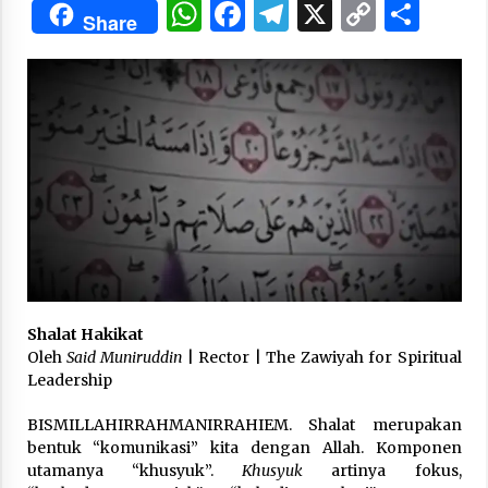
WhatsApp
Facebook
Telegram
X
Copy
Sha
Share
Link
“One Piece”, Cara Barat Mengejar Mimpi
3 months ago
“Pohon Kehidupan”: Mati Dulu, Baru Hidup
3 months ago
“Manusia Digital”: Cerdas Lewat Sinyal
3 months ago
Shalat Hakikat
“Allahukrasi”: The Power of Management!
Oleh
Said Muniruddin
| Rector | The Zawiyah for Spiritual
3 months ago
Leadership
BISMILLAHIRRAHMANIRRAHIEM. Shalat merupakan
bentuk “komunikasi” kita dengan Allah. Komponen
Manajemen “Qaddamat Lighad”: Menjadi
Manusia Visioner dan Beretika
utamanya “khusyuk”.
Khusyuk
artinya fokus,