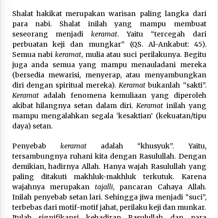
Shalat hakikat merupakan warisan paling langka dari
para nabi. Shalat inilah yang mampu membuat
seseorang menjadi
keramat
. Yaitu “tercegah dari
perbuatan keji dan mungkar” (QS. Al-Ankabut: 45).
Semua nabi
keramat
, mulia atau suci perilakunya. Begitu
juga anda semua yang mampu menauladani mereka
(bersedia mewarisi, menyerap, atau menyambungkan
diri dengan spiritual mereka).
Keramat
bukanlah “sakti”.
Keramat
adalah fenomena kemuliaan yang diperoleh
akibat hilangnya setan dalam diri.
Keramat
inilah yang
mampu mengalahkan segala ‘kesaktian’ (kekuatan/tipu
daya) setan.
Penyebab
keramat
adalah “khusyuk”. Yaitu,
tersambungnya ruhani kita dengan Rasulullah. Dengan
demikian, hadirnya Allah. Hanya wajah Rasulullah yang
paling ditakuti makhluk-makhluk terkutuk. Karena
wajahnya merupakan
tajalli
, pancaran Cahaya Allah.
Inilah penyebab setan lari. Sehingga jiwa menjadi “suci”,
terbebas dari motif-motif jahat, perilaku keji dan munkar.
Itulah signifikansi kehadiran Rasulullah dan para