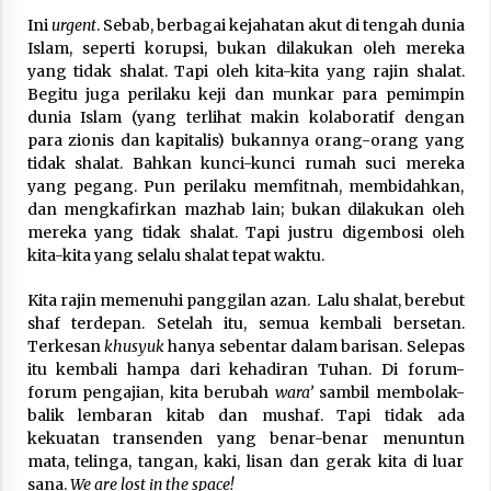
Ini
urgent
. Sebab, berbagai kejahatan akut di tengah dunia
Islam, seperti korupsi, bukan dilakukan oleh mereka
yang tidak shalat. Tapi oleh kita-kita yang rajin shalat.
Begitu juga perilaku keji dan munkar para pemimpin
dunia Islam (yang terlihat makin kolaboratif dengan
para zionis dan kapitalis) bukannya orang-orang yang
tidak shalat. Bahkan kunci-kunci rumah suci mereka
yang pegang. Pun perilaku memfitnah, membidahkan,
dan mengkafirkan mazhab lain; bukan dilakukan oleh
mereka yang tidak shalat. Tapi justru digembosi oleh
kita-kita yang selalu shalat tepat waktu.
Kita rajin memenuhi panggilan azan. Lalu shalat, berebut
shaf terdepan. Setelah itu, semua kembali bersetan.
Terkesan
khusyuk
hanya sebentar dalam barisan. Selepas
itu kembali hampa dari kehadiran Tuhan. Di forum-
forum pengajian, kita berubah
wara’
sambil membolak-
balik lembaran kitab dan mushaf. Tapi tidak ada
kekuatan transenden yang benar-benar menuntun
mata, telinga, tangan, kaki, lisan dan gerak kita di luar
sana.
We are lost in the space!