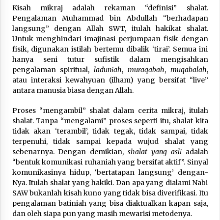
Nubuwwat
Kisah mikraj adalah rekaman “definisi” shalat.
5 months ago
Pengalaman Muhammad bin Abdullah “berhadapan
langsung” dengan Allah SWT, itulah hakikat shalat.
Untuk menghindari imajinasi perjumpaan fisik dengan
fisik, digunakan istilah bertemu dibalik ‘tirai’. Semua ini
hanya seni tutur sufistik dalam mengisahkan
pengalaman spiritual,
laduniah
,
muraqabah
,
muqabalah
,
atau interaksi kewahyuan (ilham) yang bersifat “live”
antara manusia biasa dengan Allah.
Proses “mengambil” shalat dalam cerita mikraj, itulah
shalat. Tanpa “mengalami” proses seperti itu, shalat kita
tidak akan ‘terambil’, tidak tegak, tidak sampai, tidak
terpenuhi, tidak sampai kepada wujud shalat yang
sebenarnya. Dengan demikian,
shalat
yang asli
adalah
“bentuk komunikasi ruhaniah yang bersifat aktif”. Sinyal
komunikasinya hidup, ‘bertatapan langsung’ dengan-
Nya. Itulah shalat yang hakiki. Dan apa yang dialami Nabi
SAW bukanlah kisah kuno yang tidak bisa diverifikasi. Itu
pengalaman batiniah yang bisa diaktualkan kapan saja,
dan oleh siapa pun yang masih mewarisi metodenya.