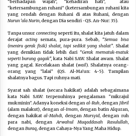
3 months ago
“berhadapan wajah”, “kehadiran hati”, atau
“ketersambungan ruhani” (ketersambungan ruhani kita
yang rendah dengan Ruhani di atas Ruhani, dengan
Takut Mati
Nurun ‘ala Nurin
, dengan Dia sendiri -QS. An-Nur: 35).
3 months ago
Tanpa unsur
connecting
seperti itu, shalat kita jatuh dalam
derajat
acting
semata, pura-pura. Sebab,
“Semua bisa
Said Muniruddin Latih Mental dan Spiritual 80
(meniru gerak fisik) shalat, tapi sedikit yang shalat”
. Shalat
Siswa YPHC
yang demikian tidak lebih dari
“Gerak mematuk-matuk
3 months ago
seperti burung gagak”,
kata Nabi SAW. Shalat awam. Shalat
yang gagal. Kecelakaan shalat (
wail
). Shalatnya orang-
orang yang “lalai” (QS. Al-Ma’un: 4-5). Tampilan
Said Muniruddin Beri Pelatihan dan Motivasi
shalatnya bagus. Tapi ruhnya mati.
untuk 179 Guru Diniyah Disdikbud Kota Banda
Aceh
4 months ago
Syarat sah shalat (secara hakikat) adalah sebagaimana
kata Nabi SAW: terpenuhinya pengalaman “mikrajul
SELVi: Sebuah Model Motivasi dalam
mukminin”. Adanya koneksi dengan
al-Ruh
, dengan
Jibril
Kepemimpinan Bisnis
(alam malakut), dengan
al-Imam
, dengan batin Alquran,
4 months ago
dengan hakikat
al-Mahdi
, dengan
Mursyid
, dengan ruh
para nabi, dengan
Arwahul Muqaddasah Rasulullah
,
dengan
Buraq
, dengan Cahaya-Nya Yang Maha Hidup.
Eksistensi Iran dalam Tiga Ayat: Memahami
Aliansi Yahudi dan Kristen dalam Dinamika