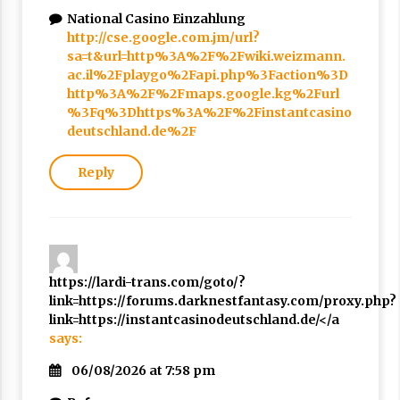
National Casino Einzahlung
http://cse.google.com.jm/url?
sa=t&url=http%3A%2F%2Fwiki.weizmann.
ac.il%2Fplaygo%2Fapi.php%3Faction%3D
http%3A%2F%2Fmaps.google.kg%2Furl
%3Fq%3Dhttps%3A%2F%2Finstantcasino
deutschland.de%2F
Reply
https://lardi-trans.com/goto/?
link=https://forums.darknestfantasy.com/proxy.php?
link=https://instantcasinodeutschland.de/</a
says:
06/08/2026 at 7:58 pm