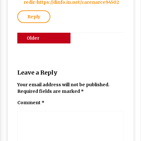
redir=https://dinfo.in.net/carenarce94502
Reply
Comments
Older
navigation
comments
Leave a Reply
Your email address will not be published.
Required fields are marked
*
Comment
*