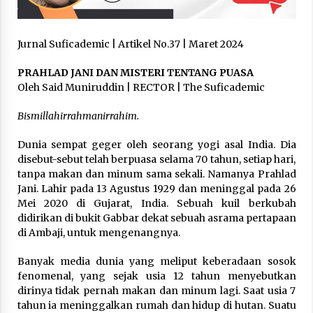
3 months ago
Takut Mati
Jurnal Suficademic | Artikel No.37 | Maret 2024
3 months ago
PRAHLAD JANI DAN MISTERI TENTANG PUASA
Oleh Said Muniruddin | RECTOR | The Suficademic
Said Muniruddin Latih Mental dan Spiritual 80
Siswa YPHC
Bismillahirrahmanirrahim.
3 months ago
Dunia sempat geger oleh seorang yogi asal India. Dia
disebut-sebut telah berpuasa selama 70 tahun, setiap hari,
Said Muniruddin Beri Pelatihan dan Motivasi
tanpa makan dan minum sama sekali. Namanya Prahlad
untuk 179 Guru Diniyah Disdikbud Kota Banda
Jani. Lahir pada 13 Agustus 1929 dan meninggal pada 26
Aceh
Mei 2020 di Gujarat, India. Sebuah kuil berkubah
4 months ago
didirikan di bukit Gabbar dekat sebuah asrama pertapaan
di Ambaji, untuk mengenangnya.
SELVi: Sebuah Model Motivasi dalam
Kepemimpinan Bisnis
4 months ago
Banyak media dunia yang meliput keberadaan sosok
fenomenal, yang sejak usia 12 tahun menyebutkan
dirinya tidak pernah makan dan minum lagi. Saat usia 7
Eksistensi Iran dalam Tiga Ayat: Memahami
tahun ia meninggalkan rumah dan hidup di hutan. Suatu
Aliansi Yahudi dan Kristen dalam Dinamika