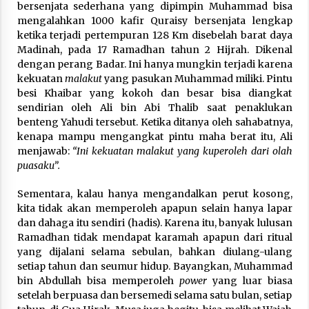
bersenjata sederhana yang dipimpin Muhammad bisa
mengalahkan 1000 kafir Quraisy bersenjata lengkap
ketika terjadi pertempuran 128 Km disebelah barat daya
Madinah, pada 17 Ramadhan tahun 2 Hijrah. Dikenal
dengan perang Badar. Ini hanya mungkin terjadi karena
kekuatan
malakut
yang pasukan Muhammad miliki. Pintu
besi Khaibar yang kokoh dan besar bisa diangkat
sendirian oleh Ali bin Abi Thalib saat penaklukan
benteng Yahudi tersebut. Ketika ditanya oleh sahabatnya,
kenapa mampu mengangkat pintu maha berat itu, Ali
menjawab:
“Ini kekuatan malakut yang kuperoleh dari olah
puasaku”.
Sementara, kalau hanya mengandalkan perut kosong,
kita tidak akan memperoleh apapun selain hanya lapar
dan dahaga itu sendiri (hadis). Karena itu, banyak lulusan
Ramadhan tidak mendapat karamah apapun dari ritual
yang dijalani selama sebulan, bahkan diulang-ulang
setiap tahun dan seumur hidup. Bayangkan, Muhammad
bin Abdullah bisa memperoleh
power
yang luar biasa
setelah berpuasa dan bersemedi selama satu bulan, setiap