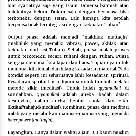
luar syariatnya saja yang Islam. Dimensi batiniah atau
hakikatnya belum. Dukun saja dengan berpuasa bisa
terkoneksi dengan setan. Lalu kenapa kita setelah
berpuasa tidak terintegrasi dengan kekuatan Tuhan?
Output puasa adalah menjadi “makhluk muttaqin”
(makhluk yang memiliki vibrasi, power, akhlak atau
kekuatan dari sisi Tuhan). Sebab, puasa adalah proses
untuk terkoneksi secara ruhani dengan Tuhan. Puasa
sengaja membuat kita lapar dan haus. Tujuannya untuk
membuat kita lemah dan hilang kesadaran material. Pada
kondisi seperti ini seharusnya lahir kesadaran spiritual.
Kesadaran spiritual bisa dipompa untuk tumbuh melalui
metode zikir (meditasi). Untuk itulah
qiyamullail
di
sunnahkan.
Qiyamullail
adalah aneka ibadah dalam
kesunyian, dalam aneka bentuk sholat dan zikir
(iktikaf/tahajud/meditasi). Kombinasi puasa dan meditasi
inilah yang melahirkan manusia-manusia yang memiliki
inner power (muttaqin).
Bayangkan. Hanya dalam waktu 2 jam, 313 kaum muslim