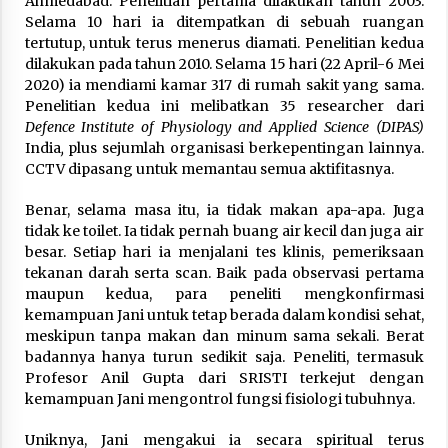
Ahmedabad. Penelitian pertama dilakukan tahun 2003.
Selama 10 hari ia ditempatkan di sebuah ruangan
tertutup, untuk terus menerus diamati. Penelitian kedua
dilakukan pada tahun 2010. Selama 15 hari (22 April-6 Mei
2020) ia mendiami kamar 317 di rumah sakit yang sama.
Penelitian kedua ini melibatkan 35 researcher dari
Defence Institute of Physiology and Applied Science (DIPAS)
India
,
plus sejumlah organisasi berkepentingan lainnya.
CCTV dipasang untuk memantau semua aktifitasnya.
Benar, selama masa itu, ia tidak makan apa-apa. Juga
tidak ke toilet. Ia tidak pernah buang air kecil dan juga air
besar. Setiap hari ia menjalani tes klinis, pemeriksaan
tekanan darah serta scan. Baik pada observasi pertama
maupun kedua, para peneliti mengkonfirmasi
kemampuan Jani untuk tetap berada dalam kondisi sehat,
meskipun tanpa makan dan minum sama sekali. Berat
badannya hanya turun sedikit saja. Peneliti, termasuk
Profesor Anil Gupta dari SRISTI terkejut dengan
kemampuan Jani mengontrol fungsi fisiologi tubuhnya.
Uniknya, Jani mengakui ia secara spiritual terus