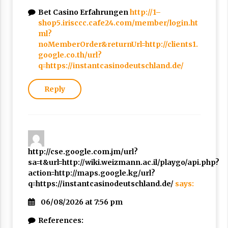
Bet Casino Erfahrungen
http://1–
shop5.irisccc.cafe24.com/member/login.ht
ml?
noMemberOrder&returnUrl=http://clients1.
google.co.th/url?
q=https://instantcasinodeutschland.de/
Reply
http://cse.google.com.jm/url?
sa=t&url=http://wiki.weizmann.ac.il/playgo/api.php?
action=http://maps.google.kg/url?
q=https://instantcasinodeutschland.de/
says:
06/08/2026 at 7:56 pm
References: