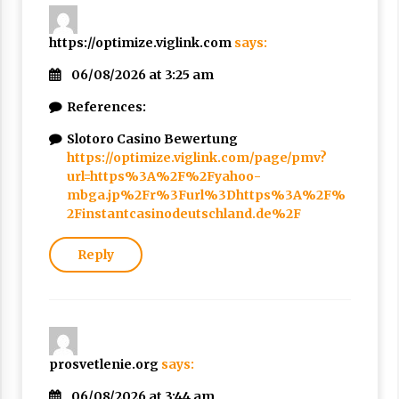
https://optimize.viglink.com
says:
06/08/2026 at 3:25 am
References:
Slotoro Casino Bewertung
https://optimize.viglink.com/page/pmv?
url=https%3A%2F%2Fyahoo-
mbga.jp%2Fr%3Furl%3Dhttps%3A%2F%
2Finstantcasinodeutschland.de%2F
Reply
prosvetlenie.org
says:
06/08/2026 at 3:44 am