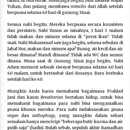
tahun, di Gua Hirak. Musa juga begitu, bisa melihat Wajah
Tuhan, dan pulang membawa
miracles
dari Allah setelah
berpuasa selama 40 hari di gunung Sinai.
Semua nabi begitu. Mereka berpuasa secara konsisten
dan persisten. Nabi Yunus as misalnya, 3 hari 3 malam
tidak makan dan minum selama di “perut ikan”. Tidak
mati. Nabi Muhammad saw juga begitu, selama sebulan di
Jabal Nur, makan dan minum apa? Buang air kecil dan air
besar dimana? Mandi dimana? Tidak ada WC dan sumur
disana. Musa saat di Gunung Sinai juga begitu. Nabi
Adam menurut sebuah riwayat berpuasa selama 40 hari
40 malam, untuk bertaubat dari dosanya. Baru berbuka
setelah hari ke 40.
Mungkin Anda harus memahami bagaimana Prahlad
Jani dan kaum
Breatherian
bertahan hidup, untuk bisa
memahami bagaimana para nabi bisa mengamalkan
puasa khusus mereka. Para nabi melaksanakan puasa
vegan
dan
authophagy
, yang mungkin dalam sehari
semalam hanya mencicipi “beberapa butir kurma dan air
putih saja” (hadis). Itulah sebab, sepuluh akhir Ramadhan