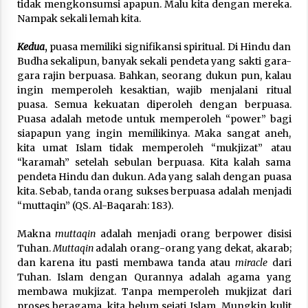
tidak mengkonsumsi apapun. Malu kita dengan mereka.
Nampak sekali lemah kita.
Kedua
,
puasa memiliki signifikansi spiritual. Di Hindu dan
Budha sekalipun, banyak sekali pendeta yang sakti gara-
gara rajin berpuasa. Bahkan, seorang dukun pun, kalau
ingin memperoleh kesaktian, wajib menjalani ritual
puasa. Semua kekuatan diperoleh dengan berpuasa.
Puasa adalah metode untuk memperoleh “power” bagi
siapapun yang ingin memilikinya. Maka sangat aneh,
kita umat Islam tidak memperoleh “mukjizat” atau
“karamah” setelah sebulan berpuasa. Kita kalah sama
pendeta Hindu dan dukun. Ada yang salah dengan puasa
kita. Sebab, tanda orang sukses berpuasa adalah menjadi
“muttaqin” (QS. Al-Baqarah: 183).
Makna
muttaqin
adalah menjadi orang berpower disisi
Tuhan.
Muttaqin
adalah orang-orang yang dekat, akarab;
dan karena itu pasti membawa tanda atau
miracle
dari
Tuhan. Islam dengan Qurannya adalah agama yang
membawa mukjizat. Tanpa memperoleh mukjizat dari
proses beragama, kita belum sejati Islam. Mungkin kulit