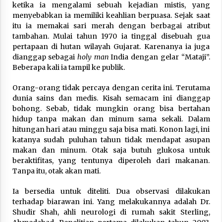
ketika ia mengalami sebuah kejadian mistis, yang
Nubuwwat
menyebabkan ia memiliki keahlian berpuasa. Sejak saat
5 months ago
itu ia memakai sari merah dengan berbagai atribut
tambahan. Mulai tahun 1970 ia tinggal disebuah gua
pertapaan di hutan wilayah Gujarat. Karenanya ia juga
dianggap sebagai
holy man
India dengan gelar “Mataji”.
Beberapa kali ia tampil ke publik.
Orang-orang tidak percaya dengan cerita ini. Terutama
dunia sains dan medis. Kisah semacam ini dianggap
bohong. Sebab, tidak mungkin orang bisa bertahan
hidup tanpa makan dan minum sama sekali. Dalam
hitungan hari atau minggu saja bisa mati. Konon lagi, ini
katanya sudah puluhan tahun tidak mendapat asupan
makan dan minum. Otak saja butuh glukosa untuk
beraktifitas, yang tentunya diperoleh dari makanan.
Tanpa itu, otak akan mati.
Ia bersedia untuk diteliti. Dua observasi dilakukan
terhadap biarawan ini. Yang melakukannya adalah Dr.
Shudir Shah, ahli neurologi di rumah sakit Sterling,