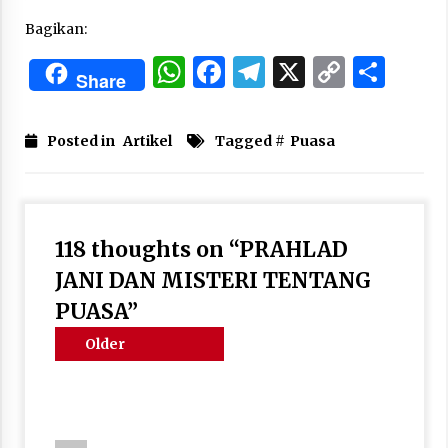
Bagikan:
WhatsApp
Facebook
Telegram
X
Copy
Sha
Share
Link
Posted in
Artikel
Tagged #
Puasa
118 thoughts on “
PRAHLAD
JANI DAN MISTERI TENTANG
PUASA
”
Comments
Older
navigation
comments