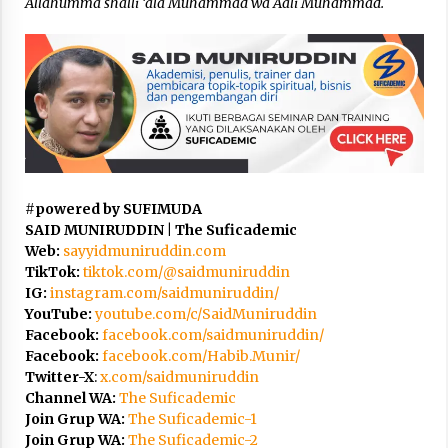
Allahumma shalli ‘ala Muhammad wa Aali Muhammad.
#
powered by SUFIMUDA
SAID MUNIRUDDIN | The Suficademic
Web:
sayyidmuniruddin.com
TikTok:
tiktok.com/@saidmuniruddin
IG:
instagram.com/saidmuniruddin/
YouTube:
youtube.com/c/SaidMuniruddin
Facebook:
facebook.com/saidmuniruddin/
Facebook:
facebook.com/Habib.Munir/
Twitter-X
:
x.com/saidmuniruddin
Channel WA:
The Suficademic
Join Grup WA:
The Suficademic-1
Join Grup WA:
The Suficademic-2