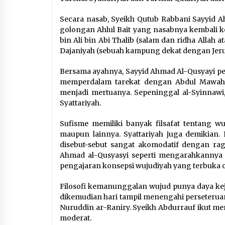
Secara nasab, Syeikh Qutub Rabbani Sayyid 
golongan Ahlul Bait yang nasabnya kembali ke
bin Ali bin Abi Thalib (salam dan ridha Allah
Dajaniyah (sebuah kampung dekat dengan Jerus
Bersama ayahnya, Sayyid Ahmad Al-Qusyayi per
memperdalam tarekat dengan Abdul Mawahib
menjadi mertuanya. Sepeninggal al-Syinnawi
Syattariyah.
Sufisme memiliki banyak filsafat tentang w
maupun lainnya. Syattariyah juga demikian.
disebut-sebut sangat akomodatif dengan rag
Ahmad al-Qusyasyi seperti mengarahkannya 
pengajaran konsepsi wujudiyah yang terbuka o
Filosofi kemanunggalan wujud punya daya keju
dikemudian hari tampil menengahi perseteru
Nuruddin ar-Raniry. Syeikh Abdurrauf ikut 
moderat.