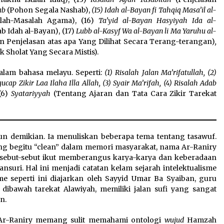
ab
(Pohon Segala Nashab),
(15) Idah al-Bayan fi Tahqiq Masa’il al-
lah-Masalah Agama), (16)
Ta’yid al-Bayan Hasyiyah Ida al-
b Idah al-Bayan), (17)
Lubb al-Kasyf Wa al-Bayan li Ma Yaruhu al-
 Penjelasan atas apa Yang Dilihat Secara Terang-terangan)
,
Sholat Yang Secara Mistis).
dalam bahasa melayu. Seperti:
(1) Risalah Jalan Ma’rifatullah, (2)
p Zikir Laa Ilaha Illa Allah, (3) Syair Ma’rifah, (4) Risalah Adab
(6)
Syatariyyah
(Tentang Ajaran dan Tata Cara Zikir Tarekat
un demikian. Ia menuliskan beberapa tema tentang tasawuf.
g begitu “clean” dalam memori masyarakat, nama Ar-Raniry
isebut-sebut ikut memberangus karya-karya dan keberadaan
nsuri. Hal ini menjadi catatan kelam sejarah intelektualisme
e seperti ini diajarkan oleh Sayyid Umar Ba Syaiban, guru
 dibawah tarekat Alawiyah, memiliki jalan sufi yang sangat
n.
h Ar-Raniry memang sulit memahami ontologi
wujud
Hamzah