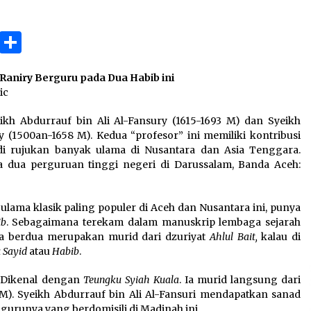
3 months ago
ok
gram
Copy
Share
Takut Mati
3 months ago
Link
Raniry Berguru pada Dua Habib ini
ic
an
SELVi: Sebuah Model Motivasi
dalam Kepemimpinan Bisnis
 Abdurrauf bin Ali Al-Fansury (1615-1693 M) dan Syeikh
4 months ago
 (1500an-1658 M). Kedua “profesor” ini memiliki kontribusi
i rujukan banyak ulama di Nusantara dan Asia Tenggara.
dua perguruan tinggi negeri di Darussalam, Banda Aceh:
ama klasik paling populer di Aceh dan Nusantara ini, punya
ib
. Sebagaimana terekam dalam manuskrip lembaga sejarah
ka berdua merupakan murid dari dzuriyat
Ahlul Bait,
kalau di
 Sayid
atau
Habib
.
y. Dikenal dengan
Teungku Syiah Kuala
. Ia murid langsung dari
M). Syeikh Abdurrauf bin Ali Al-Fansuri mendapatkan sanad
 gurunya yang berdomisili di Madinah ini.