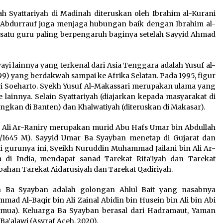
h Syattariyah di Madinah diteruskan oleh Ibrahim al-Kurani
kh Abdurrauf juga menjaga hubungan baik dengan Ibrahim al-
h satu guru paling berpengaruh baginya setelah Sayyid Ahmad
yi lainnya yang terkenal dari Asia Tenggara adalah Yusuf al-
99) yang berdakwah sampai ke Afrika Selatan. Pada 1995, figur
i Soeharto. Syekh Yusuf Al-Makassari merupakan ulama yang
 lainnya. Selain Syattariyah (diajarkan kepada masyarakat di
ngkan di Banten) dan Khalwatiyah (diteruskan di Makasar).
 Ali Ar-Raniry merupakan murid Abu Hafs Umar bin Abdullah
H/1645 M). Sayyid Umar Ba Syayban menetap di Gujarat dan
ui gurunya ini, Syeikh Nuruddin Muhammad Jailani bin Ali Ar-
di India, mendapat sanad Tarekat Rifa’iyah dan Tarekat
ahan Tarekat Aidarusiyah dan Tarekat Qadiriyah.
h Ba Syayban adalah golongan Ahlul Bait yang nasabnya
 Al-Baqir bin Ali Zainal Abidin bin Husein bin Ali bin Abi
semua). Keluarga Ba Syayban berasal dari Hadramaut, Yaman
Ba’alawi (Asyraf Aceh, 2020).