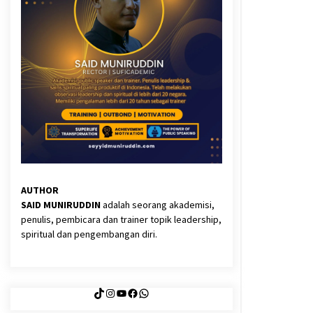
3 months ago
Said Muniruddin Latih Mental dan
Spiritual 80 Siswa YPHC
3 months ago
Eksistensi Iran dalam Tiga Ayat:
Memahami Aliansi Yahudi dan
Kristen dalam Dinamika Nubuwwat
4 months ago
AUTHOR
SAID MUNIRUDDIN
adalah seorang akademisi,
penulis, pembicara dan trainer topik leadership,
spiritual dan pengembangan diri.
TikTok
Instagram
YouTube
Facebook
WhatsApp