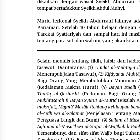
dikaitkan dengan wasiat Syeikh Abdurrauf 
tempat bertafakkur Syeikh Abdul Muhyi.
Murid terkenal Syeikh Abdurrauf lainnya ada
Pariaman. Setelah 10 tahun belajar dengan
Tarekat Syattariyah dan sampai hari ini ma
tentang para sufi dan wali ini, yang akan kita u
Selain menulis tentang fikih, tafsir dan had
tasawuf. Diantaranya: (1)
Umdat al-Muhtājīn i
Menempuh Jalan Tasawuf)
, (2) Kifāyat al-Muht
Bagi Orang Yang Membutuhkan Minuman Ah
(Kedalaman Makna Huruf), (4)
Bayān Tajallī
Tharīq al-Qushashī
(Pedoman Bagi Orang-O
Mukhtasarah fī Bayān Syurūt al-Murīd
(Risalah 
makrifat), Majmū’ Masāil (tentang kehidupan bera
al-Ardh wa al-Salamat
(Penjelasan Tentang Mas
Penguasa Langit dan Bumi),
(9) Sullam al-Must
Aghmad al-Masa’il wa al-Shifat al-Wajibah li Ra
Tersembunyi dan sifat-sifat Wajib bagi Tuha
Keyakinan), (12)
Bayan al-Itlaq
(Penjelasan M