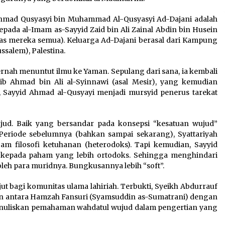
Ahmad Qusyasyi bin Muhammad Al-Qusyasyi Ad-Dajani adalah
pada al-Imam as-Sayyid Zaid bin Ali Zainal Abdin bin Husein
 atas mereka semua). Keluarga Ad-Dajani berasal dari Kampung
salem), Palestina.
nah menuntut ilmu ke Yaman. Sepulang dari sana, ia kembali
 Ahmad bin Ali al-Syinnawi (asal Mesir), yang kemudian
, Sayyid Ahmad al-Qusyayi menjadi mursyid penerus tarekat
ujud. Baik yang bersandar pada konsepsi “kesatuan wujud”
 Periode sebelumnya (bahkan sampai sekarang), Syattariyah
am filosofi ketuhanan (heterodoks). Tapi kemudian, Sayyid
kepada paham yang lebih ortodoks. Sehingga menghindari
leh para muridnya. Bungkusannya lebih “soft”.
t bagi komunitas ulama lahiriah. Terbukti, Syeikh Abdurrauf
an antara Hamzah Fansuri (Syamsuddin as-Sumatrani) dengan
menuliskan pemahaman wahdatul wujud dalam pengertian yang