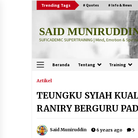
Skip
Trending Tags
# Quotes
# Info & News
to
content
SAID MUNIRUDDI
SUFICADEMIC SUPERTRAINING | Mind, Emotion & Spiritua
Beranda
Tentang
Training
Terbaru
Artikel
TEUNGKU SYIAH KUAL
“Thuma’ninah”: Cara Agama
Meregulasi Jiwa yang Gelisah
RANIRY BERGURU PADA
2 months ago
“Pohon Kehidupan”: Mati Dulu, Ba
Said Muniruddin
6 years ago
5
Hidup