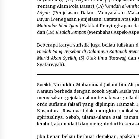
Tentang Alam Pola Dasar), (14)
‘Umdah al-Ansh
Adyan
(Penjelasan Dalam Menyatakan Masa
Bayan
(Penegasan Penjelasan: Catatan Atas Kita
Muhtadar bi al-Iyan
(Hakikat Penyingkapan dan
dan (18)
Risalah Simpan
(Membahas Aspek-Aspek 
Beberapa karya sufistik juga beliau tuliskan 
Faedah Yang Tersebut di Dalamnya Kaifayah Menguca
Murid Akan Syeikh, (5) Otak Ilmu Tasawuf,
dan 
Syatariyyah).
Syeikh Nuruddin Muhammad Jailani bin Ali p
Namun berbeda dengan sosok Syiah Kuala yan
menyisakan gejolak dalam benak warga. Ia d
ordo sufisme falsafi yang dipimpin Hamzah Fa
Nusantara. Rasanya tidak mungkin radikalism
spiritualnya. Sebab, ulama-ulama asal Yaman
lembut, akomodatif dan menghindari kekerasa
Jika benar beliau berbuat demikian, apaka