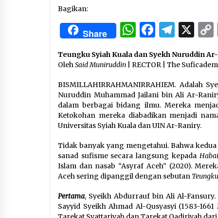
3 months ago
Bagikan:
WhatsApp
Facebo
Tele
X
Manajemen “Qaddamat Lighad”:
Share
Menjadi Manusia Visioner dan
Beretika
3 months ago
Teungku Syiah Kuala dan Syekh Nuruddin Ar-
Oleh
Said Muniruddin
| RECTOR | The Suficadem
Said Muniruddin Beri Pelatihan d
Motivasi untuk 179 Guru Diniyah
BISMILLAHIRRAHMANIRRAHIEM. Adalah Syeikh
Disdikbud Kota Banda Aceh
Nuruddin Muhammad Jailani bin Ali Ar-Raniry
4 months ago
dalam berbagai bidang ilmu. Mereka menjad
Ketokohan mereka diabadikan menjadi nama 
Universitas Syiah Kuala dan UIN Ar-Raniry.
Tidak banyak yang mengetahui. Bahwa kedua ul
sanad sufisme secara langsung kepada
Haba
Islam dan nasab “Asyraf Aceh” (2020). Mere
Aceh sering dipanggil dengan sebutan
Teungku
Pertama
, Syeikh Abdurrauf bin Ali Al-Fansur
Sayyid Syeikh Ahmad Al-Qusyasyi (1583-1661 
Tarekat Syattariyah dan Tarekat Qadiriyah dari