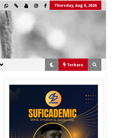
Thursday, Aug 6, 2026
Terbaru
“One Piece”, Cara Barat Mengejar
Mimpi
2 months ago
“Allahukrasi”: The Power of
Management!