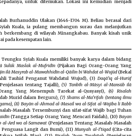
kepadanya, untuk ditemukan. Lokasi ini kemudian menjadi
lah Burhanuddin Ulakan (1646-1704 M). Beliau berasal dari
 Syiah Kuala, ia pulang membangun surau dan melanjutkan
sih berkembang di wilayah Minangkabau. Banyak kisah unik
rai pada kesempatan lain.
is; Teungku Syiah Kuala memiliki banyak karya dalam bidang
lā Sulūk Maslak al-Mufridīn
(Pijakan Bagi Orang-Orang Yang
ājin ilā Masyrab al-Muwahhidīn al-Qāilin bi Wahdat al-Wujūd
(Bekal
li Tauhid Penganut Wahdatul Wujud), (3)
Daqā’iq al-Hurūf
(Penjelasan tentang Tajalli)
, (5) Tanbīh al-Māsyi al-Mansūb ilā
rang Yang Menempuh Tarekat al-Qusyasyi),
(6) Risalah
Adab Murid dalam Berguru)
, (7) Shams al-Ma’rifah (tentang ilmu
gama), (8) Bayān al-Ahmad al-Masail wa al-Sifat al-Wajiba li Rabb
alah-Masalah Tersembunyi dan sifat-sifat Wajib bagi Tuhan
aidīn
(Tangga Setiap Orang Yang Mencari Faidah), (10)
Bayan
bb al-Ard wa al-Samawat
(Penjelasan Tentang Masalah-Masalah
n Penguasa Langit dan Bumi), (11)
Munyah al-I’tiqad
(Cita-cita
akna Istilah Itlaq), (13)
Risalah ‘Ayan Tasabitah
(Penjelasan