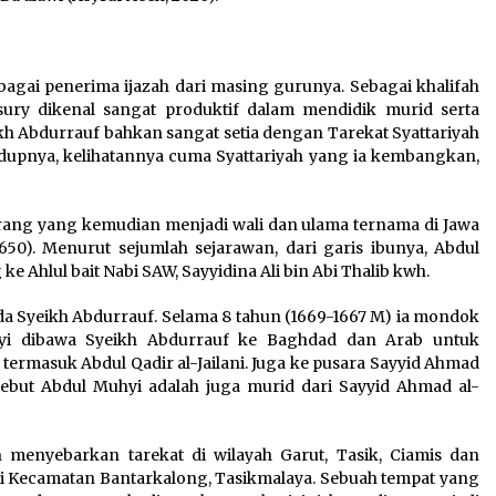
agai penerima ijazah dari masing gurunya. Sebagai khalifah
nsury dikenal sangat produktif dalam mendidik murid serta
ikh Abdurrauf bahkan sangat setia dengan Tarekat Syattariyah
dupnya, kelihatannya cuma Syattariyah yang ia kembangkan,
orang yang kemudian menjadi wali dan ulama ternama di Jawa
650). Menurut sejumlah sejarawan, dari garis ibunya, Abdul
 Ahlul bait Nabi SAW, Sayyidina Ali bin Abi Thalib kwh.
da Syeikh Abdurrauf. Selama 8 tahun (1669-1667 M) ia mondok
hyi dibawa Syeikh Abdurrauf ke Baghdad dan Arab untuk
termasuk Abdul Qadir al-Jailani. Juga ke pusara Sayyid Ahmad
yebut Abdul Muhyi adalah juga murid dari Sayyid Ahmad al-
 menyebarkan tarekat di wilayah Garut, Tasik, Ciamis dan
di Kecamatan Bantarkalong, Tasikmalaya. Sebuah tempat yang