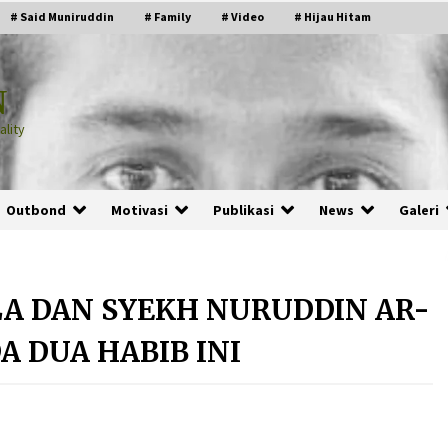
# Said Muniruddin
# Family
# Video
# Hijau Hitam
N
lity
Outbond
Motivasi
Publikasi
News
Galeri
A DAN SYEKH NURUDDIN AR-
PRABOWO!
 DUA HABIB INI
2 months ago
ru
“Manusia Digital”: Cerdas Lewat
Sinyal