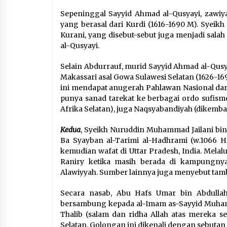
Sepeninggal Sayyid Ahmad al-Qusyayi, zawiya
yang berasal dari Kurdi (1616-1690 M). Syei
Kurani, yang disebut-sebut juga menjadi sala
al-Qusyayi.
Selain Abdurrauf, murid Sayyid Ahmad al-Qusya
Makassari asal Gowa Sulawesi Selatan (1626-16
ini mendapat anugerah Pahlawan Nasional dar
punya sanad tarekat ke berbagai ordo sufisme
Afrika Selatan), juga Naqsyabandiyah (dikemba
Kedua
, Syeikh Nuruddin Muhammad Jailani bin
Ba Syayban al-Tarimi al-Hadhrami (w.1066 
kemudian wafat di Uttar Pradesh, India. Melal
Raniry ketika masih berada di kampungnya 
Alawiyyah. Sumber lainnya juga menyebut tamb
Secara nasab, Abu Hafs Umar bin Abdulla
bersambung kepada al-Imam as-Sayyid Muhammad
Thalib (salam dan ridha Allah atas mereka 
Selatan. Golongan ini dikenali dengan sebutan 