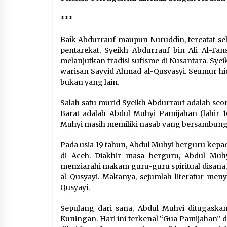
***
Baik Abdurrauf maupun Nuruddin, tercatat seb
pentarekat, Syeikh Abdurrauf bin Ali Al-Fa
melanjutkan tradisi sufisme di Nusantara. Sye
warisan Sayyid Ahmad al-Qusyasyi. Seumur hi
bukan yang lain.
Salah satu murid Syeikh Abdurrauf adalah se
Barat adalah Abdul Muhyi Pamijahan (lahir 1
Muhyi masih memiliki nasab yang bersambung ke
Pada usia 19 tahun, Abdul Muhyi berguru kepa
di Aceh. Diakhir masa berguru, Abdul Mu
menziarahi makam guru-guru spiritual disana, 
al-Qusyayi. Makanya, sejumlah literatur men
Qusyayi.
Sepulang dari sana, Abdul Muhyi ditugaskan
Kuningan. Hari ini terkenal “Gua Pamijahan” 