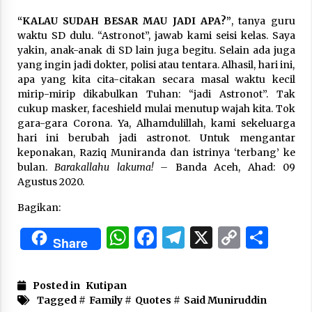
Link
3 months ago
“KALAU SUDAH BESAR MAU JADI APA?”
, tanya guru
waktu SD dulu. “Astronot”, jawab kami seisi kelas. Saya
Takut Mati
yakin, anak-anak di SD lain juga begitu. Selain ada juga
3 months ago
yang ingin jadi dokter, polisi atau tentara. Alhasil, hari ini,
apa yang kita cita-citakan secara masal waktu kecil
mirip-mirip dikabulkan Tuhan: “jadi Astronot”. Tak
Said Muniruddin Latih Mental dan Spiritual 80
cukup masker, faceshield mulai menutup wajah kita. Tok
Siswa YPHC
gara-gara Corona. Ya, Alhamdulillah, kami sekeluarga
3 months ago
hari ini berubah jadi astronot. Untuk mengantar
keponakan, Raziq Muniranda dan istrinya ‘terbang’ ke
bulan.
Barakallahu lakuma! –
Banda Aceh, Ahad: 09
Said Muniruddin Beri Pelatihan dan Motivasi
untuk 179 Guru Diniyah Disdikbud Kota Banda
Agustus 2020.
Aceh
4 months ago
Bagikan:
WhatsApp
Facebook
Telegram
X
Copy
Sha
SELVi: Sebuah Model Motivasi dalam
Share
Kepemimpinan Bisnis
Link
4 months ago
Posted in
Kutipan
Eksistensi Iran dalam Tiga Ayat: Memahami
Tagged #
Family
#
Quotes
#
Said Muniruddin
Aliansi Yahudi dan Kristen dalam Dinamika