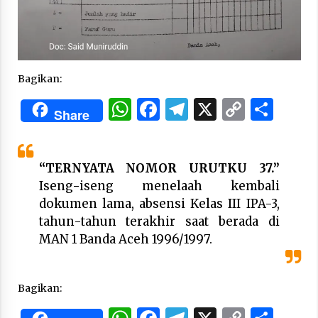
3 months ago
Takut Mati
3 months ago
Bagikan:
WhatsApp
Facebook
Telegram
X
Copy
Sha
Said Muniruddin Latih Mental dan Spiritual 80
Share
Siswa YPHC
Link
3 months ago
“TERNYATA NOMOR URUTKU 37.”
Said Muniruddin Beri Pelatihan dan Motivasi
untuk 179 Guru Diniyah Disdikbud Kota Banda
Iseng-iseng menelaah kembali
Aceh
dokumen lama, absensi Kelas III IPA-3,
4 months ago
tahun-tahun terakhir saat berada di
MAN 1 Banda Aceh 1996/1997.
SELVi: Sebuah Model Motivasi dalam
Kepemimpinan Bisnis
4 months ago
Bagikan:
Eksistensi Iran dalam Tiga Ayat: Memahami
Aliansi Yahudi dan Kristen dalam Dinamika