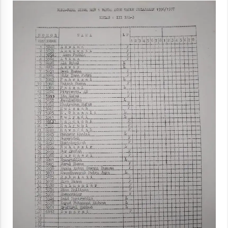
“One Piece”, Cara Barat Mengejar Mimpi
3 months ago
“Pohon Kehidupan”: Mati Dulu, Baru Hidup
3 months ago
“Manusia Digital”: Cerdas Lewat Sinyal
3 months ago
“Allahukrasi”: The Power of Management!
3 months ago
Manajemen “Qaddamat Lighad”: Menjadi
Manusia Visioner dan Beretika