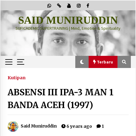
Skip
to
content
SAID MUNIRUDDIN
SUFICADEMIC SUPERTRAINING | Mind, Emotion & Spirituality
Terbaru
Terbaru
Kutipan
ABSENSI III IPA-3 MAN 1
“Thuma’ninah”: Cara Agama Meregulasi Jiwa
yang Gelisah
BANDA ACEH (1997)
2 months ago
PRABOWO!
Said Muniruddin
6 years ago
1
2 months ago