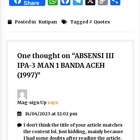
WhatsApp
Facebook
Telegram
X
Copy
Sha
Share
Nubuwwat
Link
5 months ago
Posted in
Kutipan
Tagged #
Quotes
One thought on “
ABSENSI III
IPA-3 MAN 1 BANDA ACEH
(1997)
”
Mag-sign Up
says:
14/04/2023 at 12:02 pm
I don’t think the title of your article matches
the content lol. Just kidding, mainly because
I had some doubts after reading the article.