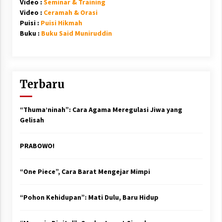
Video :
Seminar & Training
Video :
Ceramah & Orasi
Puisi :
Puisi Hikmah
Buku :
Buku Said Muniruddin
Terbaru
“Thuma’ninah”: Cara Agama Meregulasi Jiwa yang
Gelisah
PRABOWO!
“One Piece”, Cara Barat Mengejar Mimpi
“Pohon Kehidupan”: Mati Dulu, Baru Hidup