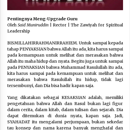
3 months ago
Takut Mati
Pentingnya Meng-Upgrade Guru
3 months ago
Oleh
Said Muniruddin
| Rector | The Zawiyah for Spiritual
Leadership
BISMILLAHIRRAHMANIRRAHIEM. Untuk sampai kepada
Said Muniruddin Latih Mental dan Spiritual 80
Siswa YPHC
tahap PENYAKSIAN bahwa Allah itu ada, kita harus sampai
3 months ago
pada kemampuan untuk melihat dan merasakan bahwa
Allah itu maha hidup dan nyata. Begitu juga untuk sampai
pada PENYAKSIAN bahwa Muhammad Rasulullah itu ada,
Said Muniruddin Beri Pelatihan dan Motivasi
kita harus sampai pada kemampuan untuk melihat dan
untuk 179 Guru Diniyah Disdikbud Kota Banda
Aceh
merasakan bahwa Rasulullah itu hidup, tidak lagi
4 months ago
tersembunyi, dan Dia bisa hadir kapan saja.
SELVi: Sebuah Model Motivasi dalam
Yang dikatakan sebagai KESAKSIAN adalah, memiliki
Kepemimpinan Bisnis
pengetahuan bahwa Allah dan Rasul bukan lagi figur
4 months ago
dalam cerita, dalam kitab, dalam tulisan dan sejarah. Dia
dapat ditemukan di dunia nyata, kapan saja. Jadi,
SYAHADAT itu mengalami perjumpaan, bukan sekedar
Eksistensi Iran dalam Tiga Ayat: Memahami
tau konsep dan nama karena banyak menghafal dan
Aliansi Yahudi dan Kristen dalam Dinamika