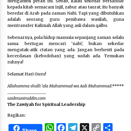
mengambil peran ini. Sebab, kalau sekedar bersandar
kepada kitab semacam injil, zabur atau taurat; itu banyak
beredar di Arab pada zaman Nabi. Tapi yang dibutuhkan
adalah seorang guru pembawa wasilah, guna
mentransfer Kalimah Allah yang asli dalam qalbu.
Sebenarnya, pola hidup manusia sepanjang zaman selalu
sama: bertugas mencari ‘nabi’, bukan sekedar
mengutak-atik ctatan yang ada. Jangan berhenti pada
kecerdasan (kebodohan) yang sudah ada. Temukan
ruhnya!
Selamat Hari Guru!
Allahumma shalli ‘ala Muhammad wa Aali Muhammad
.*****
___________________
saidmuniruddin.com
The Zawiyah for Spiritual Leadership
Bagikan:
WhatsApp
Facebook
Telegram
X
Copy
Sha
Share