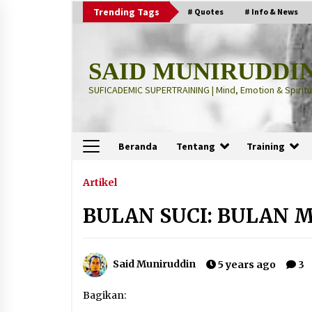
Skip
Trending Tags
# Quotes
# Info & News
to
content
SAID MUNIRUDDI
SUFICADEMIC SUPERTRAINING | Mind, Emotion & Spiritua
Beranda
Tentang
Training
Terbaru
Artikel
BULAN SUCI: BULAN 
“Thuma’ninah”: Cara Agama
Meregulasi Jiwa yang Gelisah
2 months ago
Said Muniruddin
5 years ago
3
“Pohon Kehidupan”: Mati Dulu, Ba
Bagikan:
Hidup