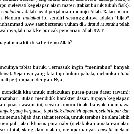
pu melewati kegelapan alam materi (tabiat buruk tubuh fisik).
an
malaikat
adalah awal perjalanan menuju Allah. Kalau belum
lah. Namun,
malaikat
itu sendiri sesungguhnya adalah “hijab”.
ah Muhammad SAW saat bertemu Tuhan di
Sidratul Muntaha
telah
awahnya, lalu naik ke puncak pencarian: Allah SWT.
 bagaimana kita bisa bertemu Allah?
munculnya tabiat buruk. Termasuk ingin “menimbun” banyak
cahaya). Sejatinya yang kita tuju bukan pahala, melainkan
total
uali perjumpaan dengan-Nya.
 mendidik kita untuk melakukan puasa-puasa dasar (awam);
 matahari. Bulan mendidik karakter dasar. Supaya kegelapan
malan puasa awam ini, secara umum tidak banyak membawa
anyak yang berpuasa, tapi tidak diperoleh apapun, selain lapar dan
is semua hijab dan tabiat tercela, untuk tembus ke alam lebih
n menempuh jalan khusus para nabi (melakukan amalan-amalan
ecara total, siang dan malam, memperbanyak
nawafil
melalui