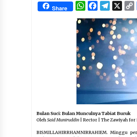
3 months ago
WhatsApp
Facebo
Tele
X
Share
Manajemen “Qaddamat Lighad”:
Menjadi Manusia Visioner dan
Beretika
3 months ago
Said Muniruddin Beri Pelatihan d
Motivasi untuk 179 Guru Diniyah
Disdikbud Kota Banda Aceh
4 months ago
Bulan Suci: Bulan Munculnya Tabiat Buruk
Oleh
Said Muniruddin
| Rector | The Zawiyah for 
BISMILLAHIRRHAMNIRRAHIEM. Minggu pert