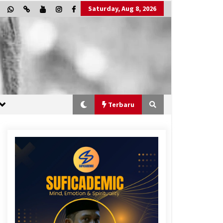
Saturday, Aug 8, 2026
Terbaru
“One Piece”, Cara Barat Mengejar
Mimpi
2 months ago
“Allahukrasi”: The Power of
Management!