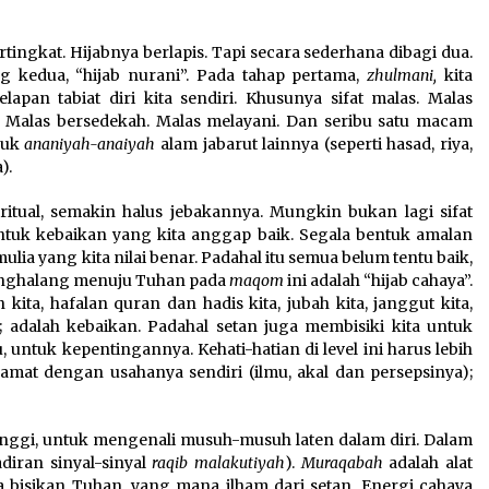
gkat. Hijabnya berlapis. Tapi secara sederhana dibagi dua.
 kedua, “hijab nurani”. Pada tahap pertama,
zhulmani,
kita
pan tabiat diri kita sendiri. Khusunya sifat malas. Malas
h. Malas bersedekah. Malas melayani. Dan seribu satu macam
asuk
ananiyah-anaiyah
alam jabarut lainnya (seperti hasad, riya,
).
ritual, semakin halus jebakannya. Mungkin bukan lagi sifat
ntuk kebaikan yang kita anggap baik. Segala bentuk amalan
lia yang kita nilai benar. Padahal itu semua belum tentu baik,
enghalang menuju Tuhan pada
maqom
ini adalah “hijab cahaya”.
kita, hafalan quran dan hadis kita, jubah kita, janggut kita,
ta; adalah kebaikan. Padahal setan juga membisiki kita untuk
 untuk kepentingannya. Kehati-hatian di level ini harus lebih
amat dengan usahanya sendiri (ilmu, akal dan persepsinya);
inggi, untuk mengenali musuh-musuh laten dalam diri. Dalam
diran sinyal-sinyal
raqib
malakutiyah
).
Muraqabah
adalah alat
bisikan Tuhan, yang mana ilham dari setan. Energi cahaya