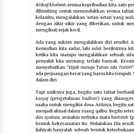
iktikaf/khalwat
; semua kepribadian kita, satu p
dibimbing untuk menundukkan semua tabiat 
kelambu, mengalahkan ‘setan-setan’ yang sudah
dengan zikir-zikir yang diberikan, untuk m
mengikuti sejak kecil.
Ada yang sukses mengalahkan diri sendiri. A
Kemudian kita sadar, lalu
suluk
berikutnya kit
ketika kita mampu mengalahkan sebuah sifat 
penyakit kita memang terlalu banyak. Kronis
menyebutkan:
“Hijab menuju Tuhan ada 70.000”
ada perjuangan berat yang harus kita tempuh
dalam diri.
Tapi uniknya juga, begitu satu tabiat berhas
kasyaf
(pengetahuan
hudhuri
) yang dianuger
usaha untuk mengikis dosa. Artinya, begitu sa
menjadi aktual dalam ruang qalbu. Begitu set
dan syaitani
, semakin terbuka mata
bashirah
(p
bentuk kekeramatan itu. Melainkan Dia sendir
ilahiyah hanyalah sebuah bentuk keterbukaan