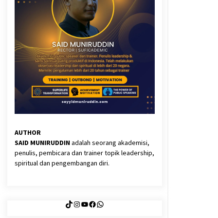
3 months ago
Said Muniruddin Latih Mental dan
Spiritual 80 Siswa YPHC
3 months ago
Eksistensi Iran dalam Tiga Ayat:
Memahami Aliansi Yahudi dan
Kristen dalam Dinamika Nubuwwat
4 months ago
AUTHOR
SAID MUNIRUDDIN
adalah seorang akademisi,
penulis, pembicara dan trainer topik leadership,
spiritual dan pengembangan diri.
TikTok
Instagram
YouTube
Facebook
WhatsApp