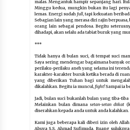
malas. Mengantuk hampir sepanjang hari. Itul
Minggu kedua, mungkin bukan itu lagi penyak
lemas. Energi sudah
full
, tapi kekuatan beriba
Sebagian lain yang merasa diri rajin berpuasa,
orang lain sebagai pendosa. Begitu seterusn
dihadapi, akan selalu ada tabiat buruk yang mu
***
Tidak hanya di bulan suci, di tempat suci m
Saya sering mendengar bagaimana banyak oran
perilaku-perilaku aneh yang selama ini teren
karakter-karakter buruk ketika berada di rua
yang diberikan Tuhan bagi untuk mengalahk
dikalahkan. Begitu ia muncul,
fight!
Sampai ia b
Jadi, bulan suci bukanlah bulan yang tiba-tib
Melainkan bulan dimana
setan-setan
diikat
(
diserahkan kepada anda untuk anda kalahkan.
Kami juga beberapa kali diberi izin oleh All
Abuya S.S. Ahmad Sufimuda. Ruang suluknya m