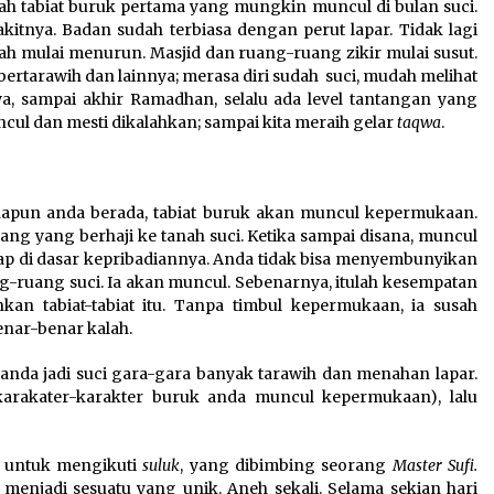
ah tabiat buruk pertama yang mungkin muncul di bulan suci.
itnya. Badan sudah terbiasa dengan perut lapar. Tidak lagi
dah mulai menurun. Masjid dan ruang-ruang zikir mulai susut.
 bertarawih dan lainnya; merasa diri sudah suci, mudah melihat
ya, sampai akhir Ramadhan, selalu ada level tantangan yang
ncul dan mesti dikalahkan; sampai kita meraih gelar
taqwa
.
anapun anda berada, tabiat buruk akan muncul kepermukaan.
g yang berhaji ke tanah suci. Ketika sampai disana, muncul
dap di dasar kepribadiannya. Anda tidak bisa menyembunyikan
ng-ruang suci. Ia akan muncul. Sebenarnya, itulah kesempatan
an tabiat-tabiat itu. Tanpa timbul kepermukaan, ia susah
enar-benar kalah.
a anda jadi suci gara-gara banyak tarawih dan menahan lapar.
karakater-karakter buruk anda muncul kepermukaan), lalu
ah untuk mengikuti
suluk
, yang dibimbing seorang
Master Sufi.
enjadi sesuatu yang unik. Aneh sekali. Selama sekian hari