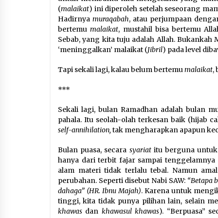
(
malaikat
) ini diperoleh setelah seseorang mam
Hadirnya
muraqabah
, atau perjumpaan deng
bertemu
malaikat
, mustahil bisa bertemu Al
Sebab, yang kita tuju adalah Allah. Bukank
‘meninggalkan’ malaikat (
Jibril
) pada level dib
Tapi sekali lagi, kalau belum bertemu
malaikat
,
***
Sekali lagi, bulan Ramadhan adalah bulan 
pahala. Itu seolah-olah terkesan baik (hijab 
self-annihilation,
tak mengharapkan apapun kec
Bulan puasa, secara
syariat
itu berguna untuk
hanya dari terbit fajar sampai tenggelamnya
alam materi tidak terlalu tebal. Namun a
perubahan. Seperti disebut Nabi SAW:
“Betapa b
dahaga” (HR. Ibnu Majah)
. Karena untuk mengik
tinggi, kita tidak punya pilihan lain, selai
khawas
dan
khawasul khawas
). “Berpuasa” s