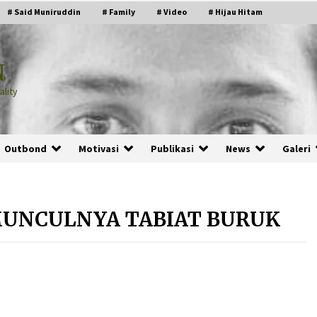
# Said Muniruddin
# Family
# Video
# Hijau Hitam
N
lity
Outbond
Motivasi
Publikasi
News
Galeri
MUNCULNYA TABIAT BURUK
PRABOWO!
2 months ago
ru
“Manusia Digital”: Cerdas Lewat
Sinyal