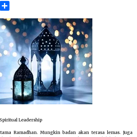
3 months ago
ok
gram
Copy
Share
Link
Takut Mati
3 months ago
an
SELVi: Sebuah Model Motivasi
dalam Kepemimpinan Bisnis
4 months ago
Spiritual Leadership
ama Ramadhan. Mungkin badan akan terasa lemas. Juga