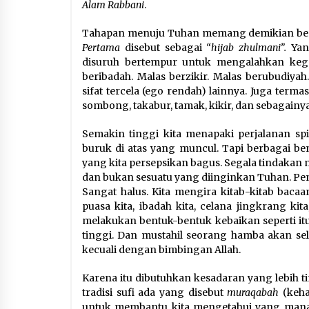
Alam Rabbani
.
Tahapan menuju Tuhan memang demikian bertin
Pertama
disebut sebagai
“hijab zhulmani”.
Yang
disuruh bertempur untuk mengalahkan kegela
beribadah. Malas berzikir. Malas berubudiya
sifat tercela (ego rendah) lainnya. Juga term
sombong, takabur, tamak, kikir, dan sebagainya
Semakin tinggi kita menapaki perjalanan spi
buruk di atas yang muncul. Tapi berbagai be
yang kita persepsikan bagus. Segala tindakan mu
dan bukan sesuatu yang diinginkan Tuhan. P
Sangat halus. Kita mengira kitab-kitab bacaan 
puasa kita, ibadah kita, celana jingkrang ki
melakukan bentuk-bentuk kebaikan seperti itu,
tinggi. Dan mustahil seorang hamba akan sel
kecuali dengan bimbingan Allah.
Karena itu dibutuhkan kesadaran yang lebih t
tradisi sufi ada yang disebut
muraqabah
(keha
untuk membantu kita mengetahui yang mana 