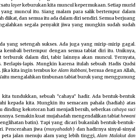
ersatu
layer
keburukan kita muncul kepermukaan. Setiap murid
yang muncul itu. Siang malam para salik bertempur dalam
 diikat, dan semua itu ada dalam diri sendiri. Semua berjuang
engalahkan segala penyakit jiwa yang mungkin sudah sudah
da yang setengah sukses. Ada juga yang mirip-mirip gagal.
a kembali bertempur dengan semua tabiat diri itu. Uniknya,
terburuk dalam diri, tabir lainnya akan muncul. Ternyata,
. Berlapis-lapis. Mungkin karena itulah sebuah Hadis Qudsi
. Jika kita ingin tembus ke
Alam Rabbani
, bersua dengan Allah,
. Yaitu mengalahkan timbunan tabiat buruk yang menggunung
il kita tundukkan, sebuah “cahaya” hadir. Ada bentuk-bentuk
ahi kepada kita. Mungkin itu semacam pahala (hadiah) atas
tu dinding kekotoran hati menjadi bersih, seberkas
cahaya suci
erusnya. Semakin kuat mujahadah mengendalikan tabiat
hewani
englihatan batin). Tapi yang dicari bukanlah bentuk-bentuk-
i. Pencerahan jiwa (
musyahadah
) dan hadirnya sinyal-sinyal
 peta jalan menuju alam yang lebih tinggi,
Alam Malakut dan