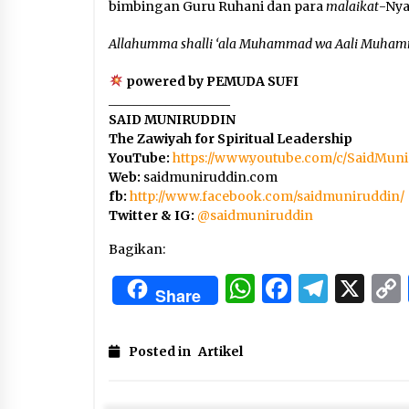
bimbingan Guru Ruhani dan para
malaikat
-Nya
Allahumma shalli ‘ala Muhammad wa Aali Muha
powered by PEMUDA SUFI
___________________
SAID MUNIRUDDIN
The Zawiyah for Spiritual Leadership
YouTube:
https://www.youtube.com/c/SaidMun
Web:
saidmuniruddin.com
fb:
http://www.facebook.com/saidmuniruddin/
Twitter & IG:
@
saidmuniruddin
Bagikan:
WhatsApp
Facebo
Tele
X
Share
Posted in
Artikel