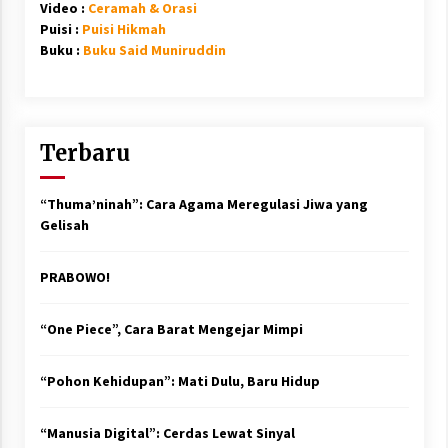
Video :
Ceramah & Orasi
Puisi :
Puisi Hikmah
Buku :
Buku Said Muniruddin
Terbaru
“Thuma’ninah”: Cara Agama Meregulasi Jiwa yang
Gelisah
PRABOWO!
“One Piece”, Cara Barat Mengejar Mimpi
“Pohon Kehidupan”: Mati Dulu, Baru Hidup
“Manusia Digital”: Cerdas Lewat Sinyal