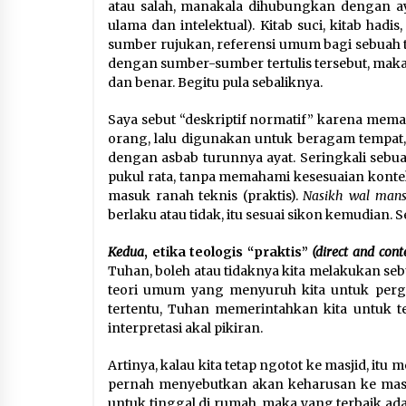
atau salah, manakala dihubungkan dengan ay
ulama dan intelektual). Kitab suci, kitab ha
sumber rujukan, referensi umum bagi sebuah t
dengan sumber-sumber tertulis tersebut, maka 
dan benar. Begitu pula sebaliknya.
Saya sebut “deskriptif normatif” karena mema
orang, lalu digunakan untuk beragam tempat, 
dengan asbab turunnya ayat. Seringkali sebu
pukul rata, tanpa memahami kesesuaian konteks
masuk ranah teknis (praktis).
Nasikh wal
mans
berlaku atau tidak, itu sesuai sikon kemudian
Kedua
, etika teologis “praktis”
(direct and cont
Tuhan, boleh atau tidaknya kita melakukan sebu
teori umum yang menyuruh kita untuk pergi 
tertentu, Tuhan memerintahkan kita untuk t
interpretasi akal pikiran.
Artinya, kalau kita tetap ngotot ke masjid, it
pernah menyebutkan akan keharusan ke masji
untuk tinggal di rumah, maka yang terbaik ada