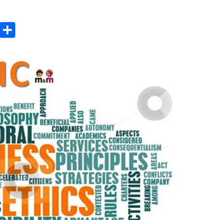
3 months ago
ok
gram
Copy
Share
Takut Mati
3 months ago
Link
an
SELVi: Sebuah Model Motivasi
dalam Kepemimpinan Bisnis
4 months ago