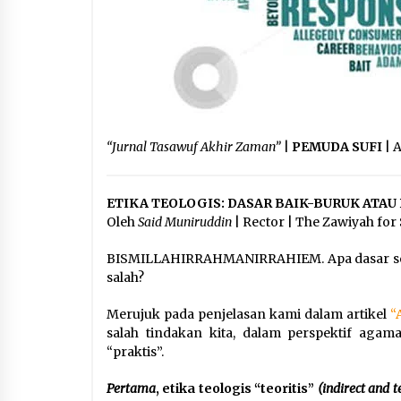
“Jurnal Tasawuf Akhir Zaman”
|
PEMUDA SUFI
| 
ETIKA TEOLOGIS: DASAR BAIK-BURUK ATA
Oleh
Said Muniruddin
| Rector | The Zawiyah for 
BISMILLAHIRRAHMANIRRAHIEM. Apa dasar sebuah
salah?
Merujuk pada penjelasan kami dalam artikel
“
salah tindakan kita, dalam perspektif agama 
“praktis”.
Pertama
, etika teologis “teoritis”
(indirect and t