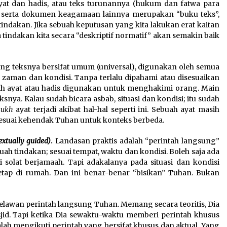
at dan hadis, atau teks turunannya (hukum dan fatwa para
dis, serta dokumen keagamaan lainnya merupakan “buku teks”,
indakan. Jika sebuah keputusan yang kita lakukan erat kaitan
tindakan kita secara “deskriptif normatif” akan semakin baik
ng teksnya bersifat umum (universal), digunakan oleh semua
zaman dan kondisi. Tanpa terlalu dipahami atau disesuaikan
ah ayat atau hadis digunakan untuk menghakimi orang. Main
nya. Kalau sudah bicara asbab, situasi dan kondisi; itu sudah
ukh
ayat terjadi akibat hal-hal seperti ini. Sebuah ayat masih
. Sesuai kehendak Tuhan untuk konteks berbeda.
extually guided)
.
Landasan praktis adalah “perintah langsung”
ah tindakan; sesuai tempat, waktu dan kondisi. Boleh saja ada
solat berjamaah. Tapi adakalanya pada situasi dan kondisi
etap di rumah. Dan ini benar-benar “bisikan” Tuhan. Bukan
u melawan perintah langsung Tuhan. Memang secara teoritis, Dia
d. Tapi ketika Dia sewaktu-waktu memberi perintah khusus
lah mengikuti perintah yang bersifat khusus dan aktual. Yang