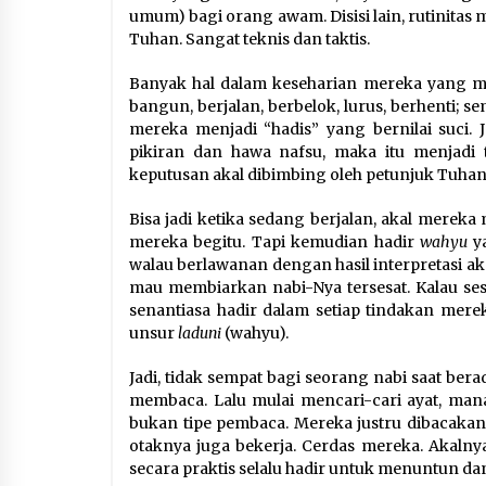
umum) bagi orang awam. Disisi lain, rutinitas 
Tuhan. Sangat teknis dan taktis.
Banyak hal dalam keseharian mereka yang me
bangun, berjalan, berbelok, lurus, berhenti; 
mereka menjadi “hadis” yang bernilai suci. 
pikiran dan hawa nafsu, maka itu menjadi 
keputusan akal dibimbing oleh petunjuk Tuhan
Bisa jadi ketika sedang berjalan, akal merek
mereka begitu. Tapi kemudian hadir
wahyu
ya
walau berlawanan dengan hasil interpretasi akal
mau membiarkan nabi-Nya tersesat. Kalau sesat
senantiasa hadir dalam setiap tindakan merek
unsur
laduni
(wahyu).
Jadi, tidak sempat bagi seorang nabi saat ber
membaca. Lalu mulai mencari-cari ayat, mana
bukan tipe pembaca. Mereka justru dibacakan
otaknya juga bekerja. Cerdas mereka. Akalny
secara praktis selalu hadir untuk menuntun 