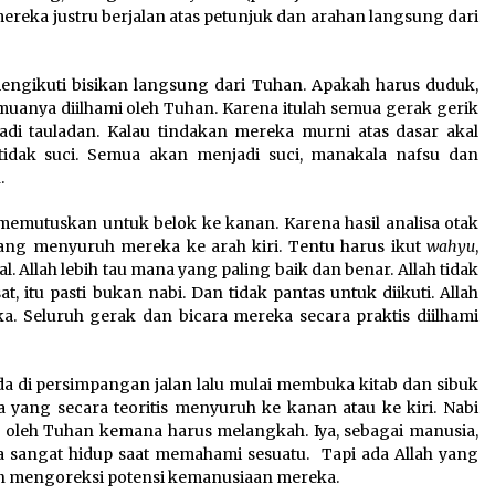
mereka justru berjalan atas petunjuk dan arahan langsung dari
ngikuti bisikan langsung dari Tuhan. Apakah harus duduk,
semuanya diilhami oleh Tuhan. Karena itulah semua gerak gerik
Jadi tauladan. Kalau tindakan mereka murni atas dasar akal
tidak suci. Semua akan menjadi suci, manakala nafsu dan
.
a memutuskan untuk belok ke kanan. Karena hasil analisa otak
ng menyuruh mereka ke arah kiri. Tentu harus ikut
wahyu
,
. Allah lebih tau mana yang paling baik dan benar. Allah tidak
, itu pasti bukan nabi. Dan tidak pantas untuk diikuti. Allah
a. Seluruh gerak dan bicara mereka secara praktis diilhami
ada di persimpangan jalan lalu mulai membuka kitab dan sibuk
 yang secara teoritis menyuruh ke kanan atau ke kiri. Nabi
 oleh Tuhan kemana harus melangkah. Iya, sebagai manusia,
a sangat hidup saat memahami sesuatu. Tapi ada Allah yang
dan mengoreksi potensi kemanusiaan mereka.