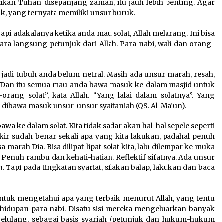
n Tuhan disepanjang zaman, itu jauh lebih penting. Agar
ik, yang ternyata memiliki unsur buruk.
. Tapi adakalanya ketika anda mau solat, Allah melarang. Ini bisa
a langsung petunjuk dari Allah. Para nabi, wali dan orang-
 jadi tubuh anda belum netral. Masih ada unsur marah, resah,
a. Dan itu semua mau anda bawa masuk ke dalam masjid untuk
rang solat”, kata Allah. “Yang lalai dalam solatnya”. Yang
h, dibawa masuk unsur-unsur syaitaniah (QS. Al-Ma’un).
awa ke dalam solat. Kita tidak sadar akan hal-hal sepele seperti
pikir sudah benar sekali apa yang kita lakukan, padahal penuh
a marah Dia. Bisa dilipat-lipat solat kita, lalu dilempar ke muka
tu. Penuh rambu dan kehati-hatian. Reflektif sifatnya. Ada unsur
h
. Tapi pada tingkatan syariat, silakan balap, lakukan dan baca
 untuk mengetahui apa yang terbaik menurut Allah, yang tentu
ehidupan para nabi. Disatu sisi mereka mengeluarkan banyak
 belulang, sebagai basis syariah (petunjuk dan hukum-hukum