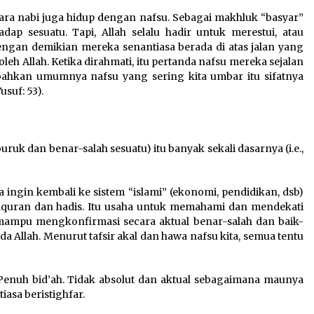
ara nabi juga hidup dengan nafsu. Sebagai makhluk “basyar”
dap sesuatu. Tapi, Allah selalu hadir untuk merestui, atau
engan demikian mereka senantiasa berada di atas jalan yang
 oleh Allah. Ketika dirahmati, itu pertanda nafsu mereka sejalan
bahkan umumnya nafsu yang sering kita umbar itu sifatnya
usuf: 53).
uruk dan benar-salah sesuatu) itu banyak sekali dasarnya (i.e.,
 ingin kembali ke sistem “islami” (ekonomi, pendidikan, dsb)
lquran dan hadis. Itu usaha untuk memahami dan mendekati
is mampu mengkonfirmasi secara aktual benar-salah dan baik-
a Allah. Menurut tafsir akal dan hawa nafsu kita, semua tentu
. Penuh bid’ah. Tidak absolut dan aktual sebagaimana maunya
iasa beristighfar.