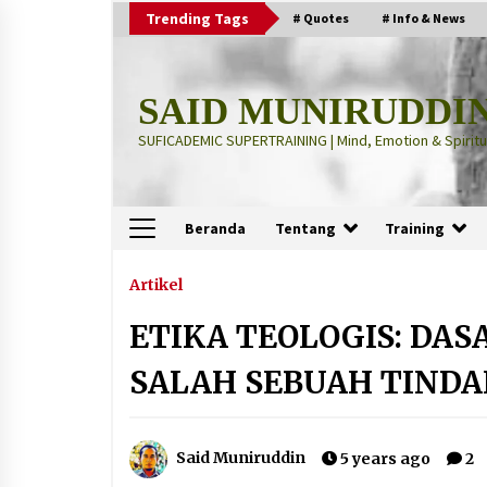
Skip
Trending Tags
# Quotes
# Info & News
to
content
SAID MUNIRUDDI
SUFICADEMIC SUPERTRAINING | Mind, Emotion & Spiritua
Beranda
Tentang
Training
Terbaru
Artikel
ETIKA TEOLOGIS: DAS
“Thuma’ninah”: Cara Agama
Meregulasi Jiwa yang Gelisah
SALAH SEBUAH TIND
2 months ago
“Pohon Kehidupan”: Mati Dulu, Ba
Said Muniruddin
5 years ago
2
Hidup