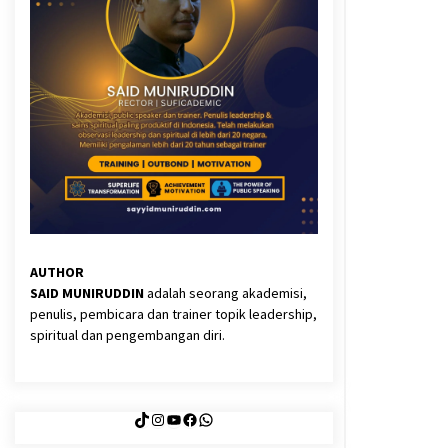
3 months ago
Said Muniruddin Latih Mental dan
Spiritual 80 Siswa YPHC
3 months ago
Eksistensi Iran dalam Tiga Ayat:
Memahami Aliansi Yahudi dan
Kristen dalam Dinamika Nubuwwat
4 months ago
AUTHOR
SAID MUNIRUDDIN
adalah seorang akademisi,
penulis, pembicara dan trainer topik leadership,
spiritual dan pengembangan diri.
TikTok
Instagram
YouTube
Facebook
WhatsApp