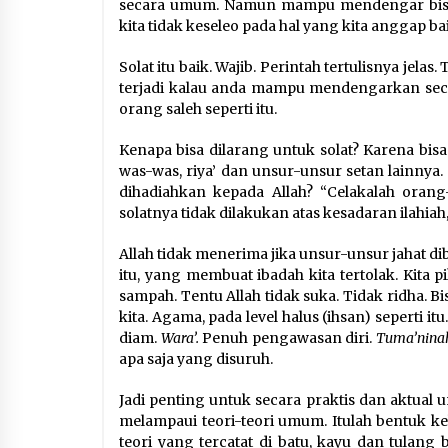
secara umum. Namun mampu mendengar bisika
kita tidak keseleo pada hal yang kita anggap ba
Solat itu baik. Wajib. Perintah tertulisnya jelas
terjadi kalau anda mampu mendengarkan secar
orang saleh seperti itu.
Kenapa bisa dilarang untuk solat? Karena bisa
was-was, riya’ dan unsur-unsur setan lainny
dihadiahkan kepada Allah? “Celakalah orang-o
solatnya tidak dilakukan atas kesadaran ilahia
Allah tidak menerima jika unsur-unsur jahat dib
itu, yang membuat ibadah kita tertolak. Kita 
sampah. Tentu Allah tidak suka. Tidak ridha. Bis
kita. Agama, pada level halus (ihsan) seperti i
diam.
Wara’.
Penuh pengawasan diri.
Tuma’nina
apa saja yang disuruh.
Jadi penting untuk secara praktis dan aktual
melampaui teori-teori umum. Itulah bentuk k
teori yang tercatat di batu, kayu dan tulang