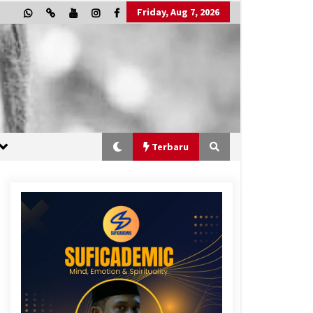
Friday, Aug 7, 2026
Terbaru
“One Piece”, Cara Barat Mengejar
Mimpi
2 months ago
“Allahukrasi”: The Power of
Management!