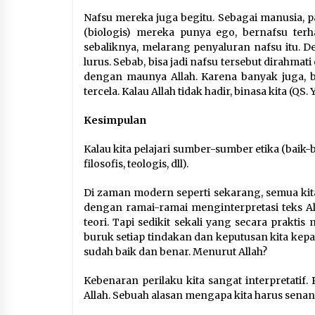
Nafsu mereka juga begitu. Sebagai manusia, p
(biologis) mereka punya ego, bernafsu terha
sebaliknya, melarang penyaluran nafsu itu. D
lurus. Sebab, bisa jadi nafsu tersebut dirahmati
dengan maunya Allah. Karena banyak juga, 
tercela. Kalau Allah tidak hadir, binasa kita (QS. Y
Kesimpulan
Kalau kita pelajari sumber-sumber etika (baik-b
filosofis, teologis, dll).
Di zaman modern seperti sekarang, semua kita
dengan ramai-ramai menginterpretasi teks A
teori. Tapi sedikit sekali yang secara prakt
buruk setiap tindakan dan keputusan kita kepad
sudah baik dan benar. Menurut Allah?
Kebenaran perilaku kita sangat interpretatif
Allah. Sebuah alasan mengapa kita harus senant