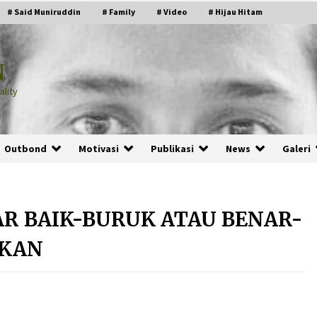
# Said Muniruddin
# Family
# Video
# Hijau Hitam
N
lity
Outbond
Motivasi
Publikasi
News
Galeri
AR BAIK-BURUK ATAU BENAR-
PRABOWO!
AKAN
2 months ago
ru
“Manusia Digital”: Cerdas Lewat
Sinyal