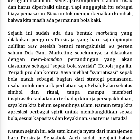
kerugian malam itu. Beberapa komponen stadion rusak
Nubuwwat
dan harus diperbaiki ulang. Tapi anggaplah itu sebagai
5 months ago
biaya pemasaran. Biaya untuk memperkenalkan kembali,
bahwa kita masih ada permainan bola kaki.
Sejauh ini sudah ada dua bentuk
marketing
yang
dilakukan pengurus Persiraja, yang baru saja dipimpin
Zulfikar SBY setelah berani mengakuisisi 80 persen
saham Dek Gam. Marketing sebelumnya, ia dilakukan
dengan mem-
branding
pertandingan yang akan
diasuhnya sebagai “sepak bola syariah”. Heboh juga itu.
Terjadi pro dan kontra. Saya melihat “syariatisasi” sepak
bola masih sebagai bagian dari strategi pemasaran,
usaha untuk menarik perhatian saja. Sebab, kalau sebatas
simbol dan ritual, tanpa mampu memberi
inspirasi/ketauladanan terhadap kinerja persepakbolaan,
saya kira kita belum sepenuhnya Islam. Namun tetap kita
apresiasi berbagai spirit untuk membangkitkan sepak
bola, sesuai kapasitas dan keyakinan. Gas terus, ustadz!
Namun sejauh ini, ada satu kinerja nyata dari manajemen
baru Persiraja. Sepakbola Aceh sudah menjadi bahan