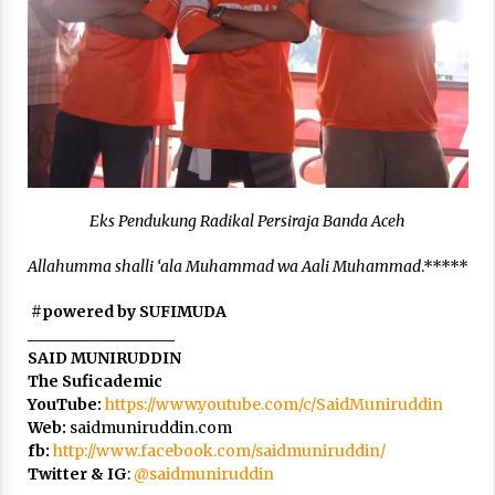
Eks Pendukung Radikal Persiraja Banda Aceh
Allahumma shalli ‘ala Muhammad wa Aali Muhammad
.*****
#powered by SUFIMUDA
___________________
SAID MUNIRUDDIN
The Suficademic
YouTube:
https://www.youtube.com/c/SaidMuniruddin
Web:
saidmuniruddin.com
fb:
http://www.facebook.com/saidmuniruddin/
Twitter & IG
:
@saidmuniruddin