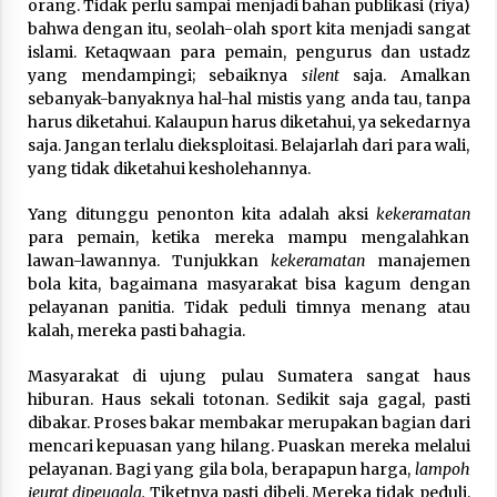
orang. Tidak perlu sampai menjadi bahan publikasi (riya)
bahwa dengan itu, seolah-olah sport kita menjadi sangat
islami. Ketaqwaan para pemain, pengurus dan ustadz
yang mendampingi; sebaiknya
silent
saja. Amalkan
sebanyak-banyaknya hal-hal mistis yang anda tau, tanpa
harus diketahui. Kalaupun harus diketahui, ya sekedarnya
saja. Jangan terlalu dieksploitasi. Belajarlah dari para wali,
yang tidak diketahui kesholehannya.
Yang ditunggu penonton kita adalah aksi
kekeramatan
para pemain, ketika mereka mampu mengalahkan
lawan-lawannya. Tunjukkan
kekeramatan
manajemen
bola kita, bagaimana masyarakat bisa kagum dengan
pelayanan panitia. Tidak peduli timnya menang atau
kalah, mereka pasti bahagia.
Masyarakat di ujung pulau Sumatera sangat haus
hiburan. Haus sekali totonan. Sedikit saja gagal, pasti
dibakar. Proses bakar membakar merupakan bagian dari
mencari kepuasan yang hilang. Puaskan mereka melalui
pelayanan. Bagi yang gila bola, berapapun harga,
lampoh
jeurat dipeugala.
Tiketnya pasti dibeli. Mereka tidak peduli,