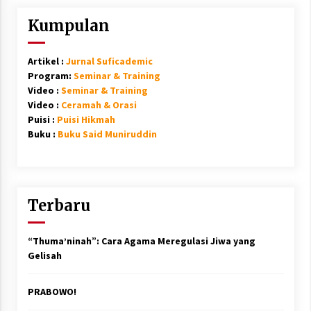
Kumpulan
Artikel :
Jurnal Suficademic
Program:
Seminar & Training
Video :
Seminar & Training
Video :
Ceramah & Orasi
Puisi :
Puisi Hikmah
Buku :
Buku Said Muniruddin
Terbaru
“Thuma’ninah”: Cara Agama Meregulasi Jiwa yang
Gelisah
PRABOWO!