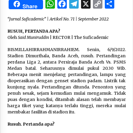
WhatsApp
Facebook
Telegram
X
Copy
Sha
Share
Link
“One Piece”, Cara Barat Mengejar Mimpi
“Jurnal Suficademic” | Artikel No. 71 | September 2022
2 months ago
RUSUH, PERTANDA APA?
Oleh
Said Muniruddin
| RECTOR | The Suficademic
“Pohon Kehidupan”: Mati Dulu, Baru Hidup
3 months ago
BISMILLAHIRRAHMANIRRAHIEM. Senin, 6/9/2022.
Stadion Dimurthala, Banda Aceh, rusuh. Pertandingan
perdana Liga 2, antara Persiraja Banda Aceh Vs. PSMS
Medan batal. Seharusnya dimulai pukul 20.30 Wib.
“Manusia Digital”: Cerdas Lewat Sinyal
Beberapa menit menjelang pertandingan, lampu yang
3 months ago
dioperasikan dengan genset stadion padam. Listrik tak
kunjung nyala. Pertandingan ditunda. Penonton yang
penuh sesak, sejam kemudian mulai mengamuk. Tidak
“Allahukrasi”: The Power of Management!
puas dengan kondisi, ditambah alasan telah membayar
3 months ago
harga tiket yang katanya terlalu tinggi, mereka mulai
membakar fasilitas di stadion itu.
Manajemen “Qaddamat Lighad”: Menjadi
Rusuh. Pertanda apa?
Manusia Visioner dan Beretika