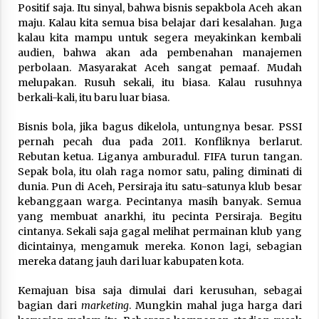
3 months ago
Positif saja. Itu sinyal, bahwa bisnis sepakbola Aceh akan
maju. Kalau kita semua bisa belajar dari kesalahan. Juga
kalau kita mampu untuk segera meyakinkan kembali
Takut Mati
audien, bahwa akan ada pembenahan manajemen
3 months ago
perbolaan. Masyarakat Aceh sangat pemaaf. Mudah
melupakan. Rusuh sekali, itu biasa. Kalau rusuhnya
berkali-kali, itu baru luar biasa.
Said Muniruddin Latih Mental dan Spiritual 80
Siswa YPHC
Bisnis bola, jika bagus dikelola, untungnya besar. PSSI
3 months ago
pernah pecah dua pada 2011. Konfliknya berlarut.
Rebutan ketua. Liganya amburadul. FIFA turun tangan.
Sepak bola, itu olah raga nomor satu, paling diminati di
Said Muniruddin Beri Pelatihan dan Motivasi
untuk 179 Guru Diniyah Disdikbud Kota Banda
dunia. Pun di Aceh, Persiraja itu satu-satunya klub besar
Aceh
kebanggaan warga. Pecintanya masih banyak. Semua
4 months ago
yang membuat anarkhi, itu pecinta Persiraja. Begitu
cintanya. Sekali saja gagal melihat permainan klub yang
SELVi: Sebuah Model Motivasi dalam
dicintainya, mengamuk mereka. Konon lagi, sebagian
Kepemimpinan Bisnis
mereka datang jauh dari luar kabupaten kota.
4 months ago
Kemajuan bisa saja dimulai dari kerusuhan, sebagai
Eksistensi Iran dalam Tiga Ayat: Memahami
bagian dari
marketing
. Mungkin mahal juga harga dari
Aliansi Yahudi dan Kristen dalam Dinamika