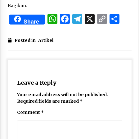
Bagikan:
WhatsApp
Facebook
Telegram
X
Copy
Sha
Share
Link
Posted in
Artikel
Leave a Reply
Your email address will not be published.
Required fields are marked
*
Comment
*