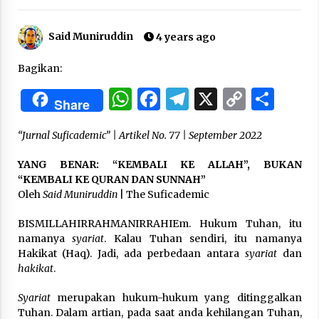
Said Muniruddin
“One Piece”, Cara Barat Mengejar Mimpi
4 years ago
3 months ago
Bagikan:
WhatsApp
Facebook
Telegram
X
Copy
Sha
“Pohon Kehidupan”: Mati Dulu, Baru Hidup
Share
Link
3 months ago
“Jurnal Suficademic” | Artikel No. 77 | September 2022
YANG BENAR: “KEMBALI KE ALLAH”, BUKAN
“Manusia Digital”: Cerdas Lewat Sinyal
“KEMBALI KE QURAN DAN SUNNAH”
3 months ago
Oleh
Said Muniruddin
| The Suficademic
BISMILLAHIRRAHMANIRRAHIEm. Hukum Tuhan, itu
“Allahukrasi”: The Power of Management!
namanya
syariat
. Kalau Tuhan sendiri, itu namanya
3 months ago
Hakikat (Haq). Jadi, ada perbedaan antara
syariat
dan
hakikat
.
Manajemen “Qaddamat Lighad”: Menjadi
Syariat
merupakan hukum-hukum yang ditinggalkan
Manusia Visioner dan Beretika
Tuhan. Dalam artian, pada saat anda kehilangan Tuhan,