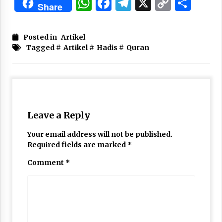
WhatsApp
Facebook
Telegram
X
Copy
Sha
Share
Link
Posted in
Artikel
Tagged #
Artikel
#
Hadis
#
Quran
Leave a Reply
Your email address will not be published.
Required fields are marked
*
Comment
*