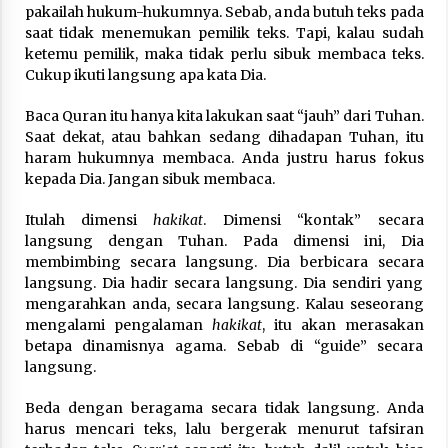
3 months ago
pakailah hukum-hukumnya. Sebab, anda butuh teks pada
saat tidak menemukan pemilik teks. Tapi, kalau sudah
ketemu pemilik, maka tidak perlu sibuk membaca teks.
Takut Mati
Cukup ikuti langsung apa kata Dia.
3 months ago
Baca Quran itu hanya kita lakukan saat “jauh” dari Tuhan.
Saat dekat, atau bahkan sedang dihadapan Tuhan, itu
Said Muniruddin Latih Mental dan Spiritual 80
haram hukumnya membaca. Anda justru harus fokus
Siswa YPHC
kepada Dia. Jangan sibuk membaca.
3 months ago
Itulah dimensi
hakikat
. Dimensi “kontak” secara
langsung dengan Tuhan. Pada dimensi ini, Dia
Said Muniruddin Beri Pelatihan dan Motivasi
untuk 179 Guru Diniyah Disdikbud Kota Banda
membimbing secara langsung. Dia berbicara secara
Aceh
langsung. Dia hadir secara langsung. Dia sendiri yang
4 months ago
mengarahkan anda, secara langsung. Kalau seseorang
mengalami pengalaman
hakikat
, itu akan merasakan
SELVi: Sebuah Model Motivasi dalam
betapa dinamisnya agama. Sebab di “guide” secara
Kepemimpinan Bisnis
langsung.
4 months ago
Beda dengan beragama secara tidak langsung. Anda
Eksistensi Iran dalam Tiga Ayat: Memahami
harus mencari teks, lalu bergerak menurut tafsiran
Aliansi Yahudi dan Kristen dalam Dinamika