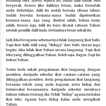
terhadap teks.
Syariat
seperti itu, butuh dalil untuk bisa
Nubuwwat
bergerak. Konon jika dalilnya benar, maka benarlah
5 months ago
anda. Kebetulan, dalil itu sudah berusia ribuan tahun.
Sudah beredar kemana-mana. Sudah dipelesetkan
kemana-mana. Apa yang disebut sahih, belum tentu
sahih. Konon lagi, dalil itu baru dicatat ratusan Tahun
setelah pemilik dalil tiada. Deviasinya besar sekali itu.
Jadi, kita beragama sebenarnya tidak langsung ikut Nabi.
Tapi ikut dalil-dalil yang “diduga” dari Nabi. Quran juga
begitu. Kita tidak ikut Tuhan secara langsung. Tapi ikut
teks yang ditinggalkan Tuhan. Boleh saja. Bagus. Tapi itu
bukan Tuhan.
Tentu beda sekali pengalaman ikut langsung dengan
presiden, daripada sekedar ikut catatan-catatan yang
ditinggalkan presiden. Beda pengalaman ikut langsung
bersama tokoh yang anda kagumi, serta hidup dan
beinteraksi bersamanya; daripada sekedar membaca
tulisan-tulisan tentang dia. Tidak “hidup” agama ini kalau
ikut teks. Agama baru hidup kalau anda mengikuti
Tuhan.