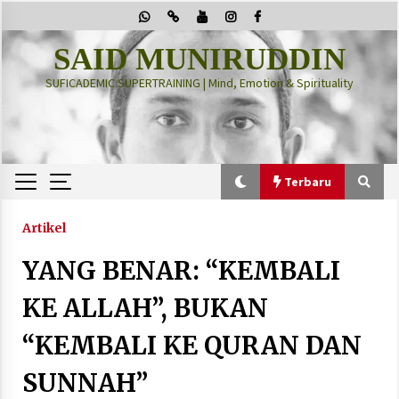
Skip
to
content
SAID MUNIRUDDIN
SUFICADEMIC SUPERTRAINING | Mind, Emotion & Spirituality
Terbaru
Terbaru
Artikel
YANG BENAR: “KEMBALI
“Thuma’ninah”: Cara Agama Meregulasi Jiwa
yang Gelisah
KE ALLAH”, BUKAN
2 months ago
“KEMBALI KE QURAN DAN
PRABOWO!
SUNNAH”
2 months ago