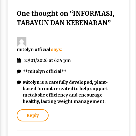
Nubuwwat
4 months ago
One thought on “
INFORMASI,
TABAYUN DAN KEBENARAN
”
mitolyn official
says:
27/01/2026 at 6:14 pm
**mitolyn official**
Mitolyn is a carefully developed, plant-
based formula created to help support
metabolic efficiency and encourage
healthy, lasting weight management.
Reply