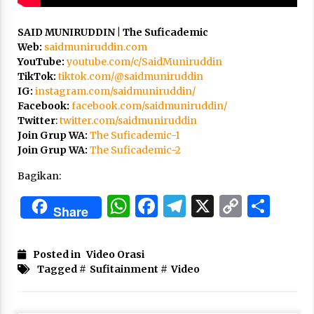
3 months ago
SAID MUNIRUDDIN | The Suficademic
Takut Mati
Web:
saidmuniruddin.com
3 months ago
YouTube:
youtube.com/c/SaidMuniruddin
TikTok:
tiktok.com/@saidmuniruddin
IG:
instagram.com/saidmuniruddin/
Said Muniruddin Latih Mental dan Spiritual 80
Facebook:
facebook.com/saidmuniruddin/
Siswa YPHC
Twitter
:
twitter.com/saidmuniruddin
3 months ago
Join Grup WA:
The Suficademic-1
Join Grup WA:
The Suficademic-2
Said Muniruddin Beri Pelatihan dan Motivasi
Bagikan:
untuk 179 Guru Diniyah Disdikbud Kota Banda
Aceh
WhatsApp
Facebook
Telegram
X
Copy
Sha
4 months ago
Share
Link
SELVi: Sebuah Model Motivasi dalam
Kepemimpinan Bisnis
Posted in
Video Orasi
4 months ago
Tagged #
Sufitainment
#
Video
Eksistensi Iran dalam Tiga Ayat: Memahami
Aliansi Yahudi dan Kristen dalam Dinamika