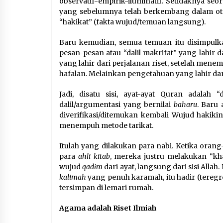
observatif-empirik-iluminatif. Setidaknya seo
yang sebelumnya telah berkembang dalam otak
“hakikat” (fakta wujud/temuan langsung).
Baru kemudian, semua temuan itu disimpulkan
pesan-pesan atau “dalil makrifat” yang lahir 
yang lahir dari perjalanan riset, setelah me
hafalan. Melainkan pengetahuan yang lahir d
Jadi, disatu sisi, ayat-ayat Quran adalah “
dalil/argumentasi yang bernilai
baharu
. Baru 
diverifikasi/ditemukan kembali Wujud hakiki
menempuh metode tarikat.
Itulah yang dilakukan para nabi. Ketika oran
para
ahli kitab
, mereka justru melakukan “kh
wujud
qadim
dari ayat, langsung dari sisi All
kalimah
yang penuh karamah, itu hadir (teregres
tersimpan di lemari rumah.
Agama adalah Riset Ilmiah