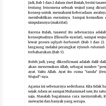
Jadi, Bab 1 dan 2 dalam riset ilmiah, berisi tasa
tentang fenomena sebuah wujud yang dicuriga
konsep untuk memahami keberadaan awalnya. 
membuktikan esensinya. Sampai kemudian di
simpulannya (makrifat).
Karena itulah, tasawuf itu sebenarnya ada
konseptualnya (filosofis-syariat), sampai wu
lewat proses
aqliyah-burhaniah
(Bab 1 dan 2).
langsung melalui perangkat
irfaniah-ruhaniah
terbaharukan (Bab 5).
Boleh jadi, yang dikonfirmasi adalah dalil-dali
akan menemukan Allah, sebagai sumber “pow
ayat. Yaitu Allah. Ayat itu cuma “tanda” (
Wujud”-nya.
Agama ini sebenarnya sederhana. Kita tidak 
sejak Adam as sampai Muhammad saw, itu satu. 
saja. Masalah bagaimana cara menyembah, it
mewarisi dan banyak yang serupa.