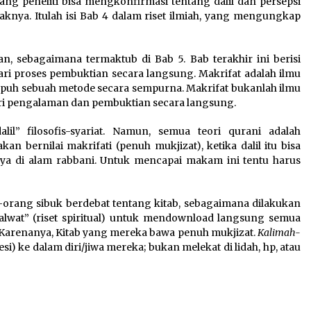
rang peneliti bisa mengkonfirmasi tentang dalil dan persepsi
nya. Itulah isi Bab 4 dalam riset ilmiah, yang mengungkap
, sebagaimana termaktub di Bab 5. Bab terakhir ini berisi
dari proses pembuktian secara langsung. Makrifat adalah ilmu
nempuh sebuah metode secara sempurna. Makrifat bukanlah ilmu
ari pengalaman dan pembuktian secara langsung.
dalil” filosofis-syariat. Namun, semua teori qurani adalah
akan bernilai makrifati (penuh mukjizat), ketika dalil itu bisa
nya di alam rabbani. Untuk mencapai makam ini tentu harus
g-orang sibuk berdebat tentang kitab, sebagaimana dilakukan
alwat” (riset spiritual) untuk mendownload langsung semua
ah. Karenanya, Kitab yang mereka bawa penuh mukjizat.
Kalimah-
i) ke dalam diri/jiwa mereka; bukan melekat di lidah, hp, atau