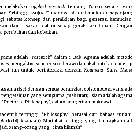
isa melakukan
applied research
tentang Tuhan secara terus
zaman. Sehingga wujud Tuhannya bisa ditemukan disepanjang
gi sebatas konsep dan pemikiran bagi generasi kemudian.
kan dan rasakan, dalam setiap gerak kehidupan. Dengan
a perubahan dan kebaikan.
 agama adalah “research” dalam 5 Bab. Agama adalah metode
oses mengaktivasi potensi inderawi dan akal untuk mencerap
ivasi ruh untuk berinteraksi dengan
Noumena
(Sang Maha
”. Agama riset dengan semua perangkat epistemologi yang ada
leh pengetahuan yang sempurna (makrifati). Islam adalah agama
“Doctor of Philosophy”, dalam pengertian maknawi.
kademik tertinggi. “Philosophy” berasal dari bahasa Yunani.
ah
(kebijaksanaan). Martabat tertinggi yang diharapkan dari
adi orang-orang yang “cinta hikmah”.