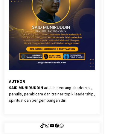
3 months ago
Said Muniruddin Latih Mental dan
Spiritual 80 Siswa YPHC
3 months ago
Eksistensi Iran dalam Tiga Ayat:
Memahami Aliansi Yahudi dan
Kristen dalam Dinamika Nubuwwat
5 months ago
AUTHOR
SAID MUNIRUDDIN
adalah seorang akademisi,
penulis, pembicara dan trainer topik leadership,
spiritual dan pengembangan diri.
TikTok
Instagram
YouTube
Facebook
WhatsApp