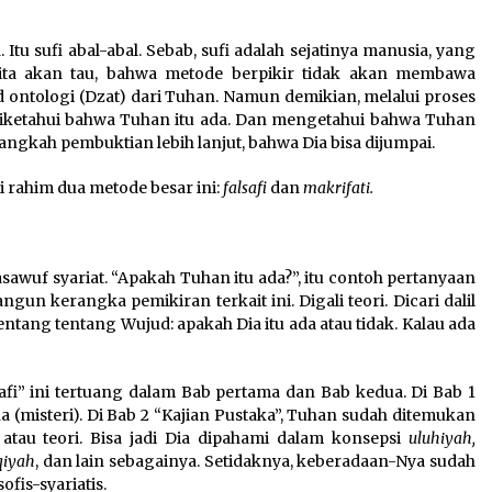
. Itu sufi abal-abal. Sebab, sufi adalah sejatinya manusia, yang
ita akan tau, bahwa metode berpikir tidak akan membawa
ontologi (Dzat) dari Tuhan. Namun demikian, melalui proses
 diketahui bahwa Tuhan itu ada. Dan mengetahui bahwa Tuhan
angkah pembuktian lebih lanjut, bahwa Dia bisa dijumpai.
i rahim dua metode besar ini:
falsafi
dan
makrifati.
tasawuf syariat. “Apakah Tuhan itu ada?”, itu contoh pertanyaan
ngun kerangka pemikiran terkait ini. Digali teori. Dicari dalil
tentang tentang Wujud: apakah Dia itu ada atau tidak. Kalau ada
safi” ini tertuang dalam Bab pertama dan Bab kedua. Di Bab 1
(misteri). Di Bab 2 “Kajian Pustaka”, Tuhan sudah ditemukan
atau teori. Bisa jadi Dia dipahami dalam konsepsi
uluhiyah,
qiyah
, dan lain sebagainya. Setidaknya, keberadaan-Nya sudah
fis-syariatis.