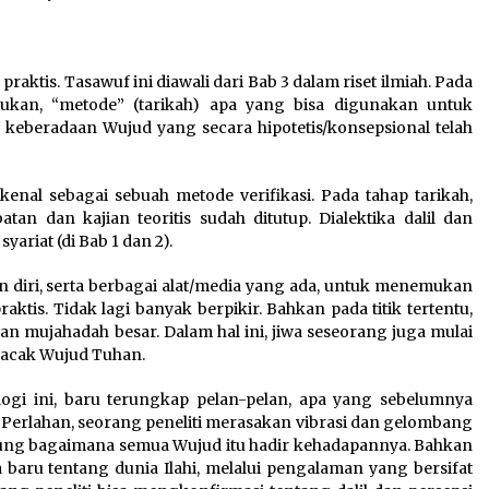
aktis. Tasawuf ini diawali dari Bab 3 dalam riset ilmiah. Pada
tukan, “metode” (tarikah) apa yang bisa digunakan untuk
eberadaan Wujud yang secara hipotetis/konsepsional telah
ikenal sebagai sebuah metode verifikasi. Pada tahap tarikah,
tan dan kajian teoritis sudah ditutup. Dialektika dalil dan
syariat (di Bab 1 dan 2).
 diri, serta berbagai alat/media yang ada, untuk menemukan
ktis. Tidak lagi banyak berpikir. Bahkan pada titik tertentu,
kan mujahadah besar. Dalam hal ini, jiwa seseorang juga mulai
lacak Wujud Tuhan.
gi ini, baru terungkap pelan-pelan, apa yang sebelumnya
). Perlahan, seorang peneliti merasakan vibrasi dan gelombang
sung bagaimana semua Wujud itu hadir kehadapannya. Bahkan
a baru tentang dunia Ilahi, melalui pengalaman yang bersifat