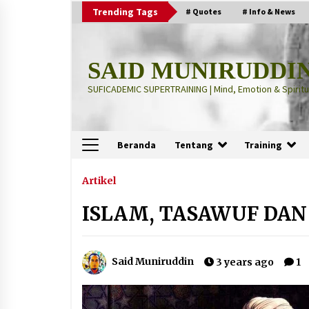
Skip
Trending Tags
# Quotes
# Info & News
to
content
SAID MUNIRUDDI
SUFICADEMIC SUPERTRAINING | Mind, Emotion & Spiritua
Beranda
Tentang
Training
Terbaru
Artikel
ISLAM, TASAWUF DAN
“Thuma’ninah”: Cara Agama
Meregulasi Jiwa yang Gelisah
2 months ago
Said Muniruddin
3 years ago
1
“Pohon Kehidupan”: Mati Dulu, Ba
Hidup