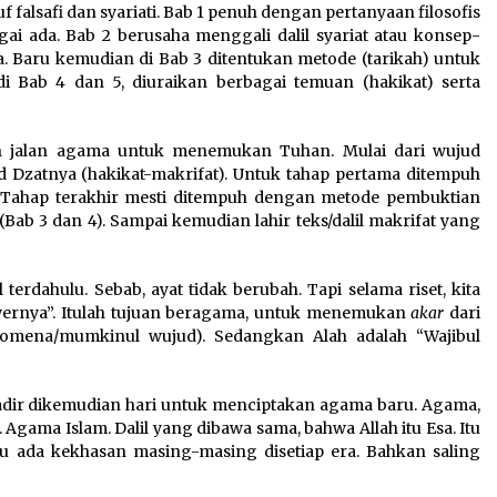
wuf falsafi dan syariati. Bab 1 penuh dengan pertanyaan filosofis
i ada. Bab 2 berusaha menggali dalil syariat atau konsep-
Baru kemudian di Bab 3 ditentukan metode (tarikah) untuk
 Bab 4 dan 5, diuraikan berbagai temuan (hakikat) serta
lah jalan agama untuk menemukan Tuhan. Mulai dari wujud
jud Dzatnya (hakikat-makrifat). Untuk tahap pertama ditempuh
 Tahap terakhir mesti ditempuh dengan metode pembuktian
(Bab 3 dan 4). Sampai kemudian lahir teks/dalil makrifat yang
l terdahulu. Sebab, ayat tidak berubah. Tapi selama riset, kita
ernya”. Itulah tujuan beragama, untuk menemukan
akar
dari
fenomena/mumkinul wujud). Sedangkan Alah adalah “Wajibul
hadir dikemudian hari untuk menciptakan agama baru. Agama,
Agama Islam. Dalil yang dibawa sama, bahwa Allah itu Esa. Itu
u ada kekhasan masing-masing disetiap era. Bahkan saling