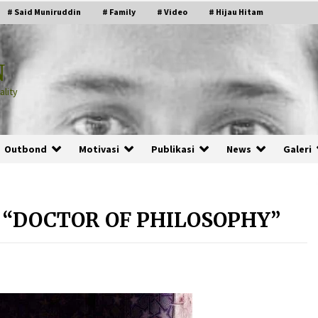
# Said Muniruddin
# Family
# Video
# Hijau Hitam
N
lity
Outbond
Motivasi
Publikasi
News
Galeri
 “DOCTOR OF PHILOSOPHY”
PRABOWO!
2 months ago
ru
“Manusia Digital”: Cerdas Lewat
Sinyal