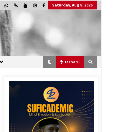
Saturday, Aug 8, 2026
Terbaru
“One Piece”, Cara Barat Mengejar
Mimpi
2 months ago
“Allahukrasi”: The Power of
Management!