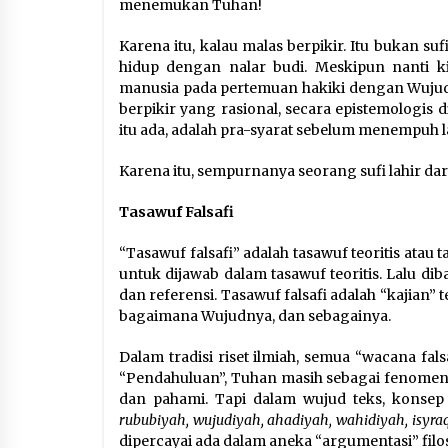
menemukan Tuhan!
Karena itu, kalau malas berpikir. Itu bukan sufi
hidup dengan nalar budi. Meskipun nanti k
manusia pada pertemuan hakiki dengan Wujud 
berpikir yang rasional, secara epistemologis
itu ada, adalah pra-syarat sebelum menempuh l
Karena itu, sempurnanya seorang sufi lahir dar
Tasawuf Falsafi
“Tasawuf falsafi” adalah tasawuf teoritis atau 
untuk dijawab dalam tasawuf teoritis. Lalu diba
dan referensi. Tasawuf falsafi adalah “kajian” 
bagaimana Wujudnya, dan sebagainya.
Dalam tradisi riset ilmiah, semua “wacana fal
“Pendahuluan”, Tuhan masih sebagai fenomena 
dan pahami. Tapi dalam wujud teks, konsep 
rububiyah, wujudiyah, ahadiyah, wahidiyah, isyra
dipercayai ada dalam aneka “argumentasi” filoso