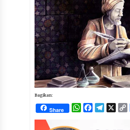
3 months ago
Manajemen “Qaddamat Lighad”:
Menjadi Manusia Visioner dan
Beretika
3 months ago
Said Muniruddin Beri Pelatihan d
Motivasi untuk 179 Guru Diniyah
Disdikbud Kota Banda Aceh
4 months ago
Bagikan:
WhatsApp
Facebo
Tele
X
Share