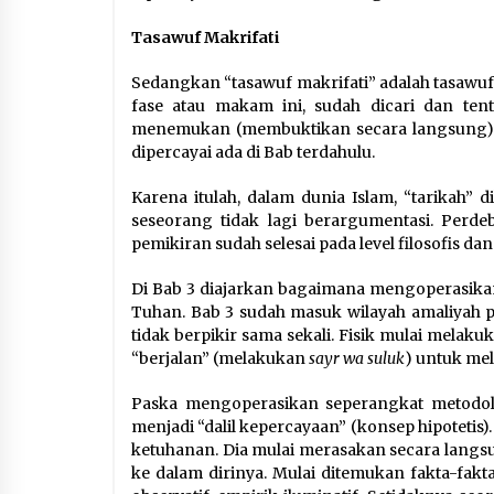
Tasawuf Makrifati
Sedangkan “tasawuf makrifati” adalah tasawuf pr
fase atau makam ini, sudah dicari dan ten
menemukan (membuktikan secara langsung) k
dipercayai ada di Bab terdahulu.
Karena itulah, dalam dunia Islam, “tarikah” d
seseorang tidak lagi berargumentasi. Perdeba
pemikiran sudah selesai pada level filosofis dan 
Di Bab 3 diajarkan bagaimana mengoperasikan
Tuhan. Bab 3 sudah masuk wilayah amaliyah pra
tidak berpikir sama sekali. Fisik mulai melaku
“berjalan” (melakukan
sayr wa suluk
) untuk me
Paska mengoperasikan seperangkat metodolo
menjadi “dalil kepercayaan” (konsep hipotetis
ketuhanan. Dia mulai merasakan secara lang
ke dalam dirinya. Mulai ditemukan fakta-fakt