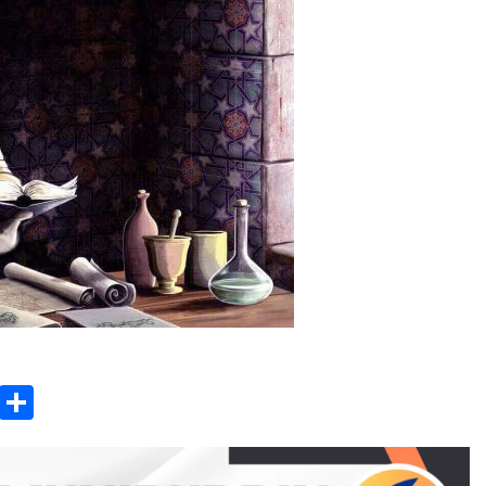
3 months ago
Takut Mati
3 months ago
an
SELVi: Sebuah Model Motivasi
dalam Kepemimpinan Bisnis
4 months ago
ok
gram
Copy
Share
Link